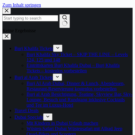
Zum Inhalt springen
Keine Ergebnisse
Burj Khalifa Tickets
Burj Khalifa Sky Ticket – SKIP THE LINE – Levels
124, 125 und 148
Eintrittskarten Burj Khalifa Dubai – Burj Khalifa
Tickets – kostenlos vorbestellen
Burj al Arab Tickets
Burj Al Arab Dubai, Dinner & Lunch, Abendessen,
Restaurant-Reservierung kostenlos vorbestellen
Burj al Arab Besichtigung, Teatime, Skyview Bar, Sky-
Lounge, Besuch und Rundgang inklusive Cocktails
und Tee im Luxus-Hotel
Travel Deals
Dubai Specials
Mit Kindern in Dubai Urlaub machen
Wüsten-Safari Dubai Wüstensafari mit Allrad Jeep
Quad-Bikes und Scootern