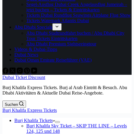
Segel-Ausflug Dubai Creek Angelausflug Jumeirah –
jetzt buchen – Tickets & Eintrittskarten
Tickets Dubai Rundflug Seawings Airplane Flug Show
Tickets Waterpark Atlantis Dubai
Abu Dhabi Specials
Abu Dhabi Stadtrundfahrt buchen / Abu Dhabi City
Tour Tickets Eintrittskarten
Abu Dhabi Premium Sightseeingtour
Videos & Dubai-Tipps
Dubai News
Dubai Oman Emirate Reiseführer (VAE)
Dubai Ticket Discount
Burj Khalifa Express Tickets. Burj al Arab Eintritt & Besuch. Abu
Dhabi Aktivitäten & Aktuelle Dubai Reise-Angebote.
Suchen
Burj Khalifa Express Tickets
Burj Khalifa Tickets
Burj Khalifa Sky Ticket – SKIP THE LINE – Levels
124, 125 und 148