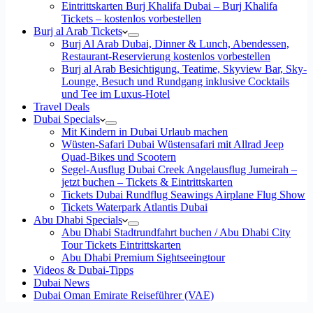
Eintrittskarten Burj Khalifa Dubai – Burj Khalifa
Tickets – kostenlos vorbestellen
Burj al Arab Tickets
Burj Al Arab Dubai, Dinner & Lunch, Abendessen,
Restaurant-Reservierung kostenlos vorbestellen
Burj al Arab Besichtigung, Teatime, Skyview Bar, Sky-
Lounge, Besuch und Rundgang inklusive Cocktails
und Tee im Luxus-Hotel
Travel Deals
Dubai Specials
Mit Kindern in Dubai Urlaub machen
Wüsten-Safari Dubai Wüstensafari mit Allrad Jeep
Quad-Bikes und Scootern
Segel-Ausflug Dubai Creek Angelausflug Jumeirah –
jetzt buchen – Tickets & Eintrittskarten
Tickets Dubai Rundflug Seawings Airplane Flug Show
Tickets Waterpark Atlantis Dubai
Abu Dhabi Specials
Abu Dhabi Stadtrundfahrt buchen / Abu Dhabi City
Tour Tickets Eintrittskarten
Abu Dhabi Premium Sightseeingtour
Videos & Dubai-Tipps
Dubai News
Dubai Oman Emirate Reiseführer (VAE)