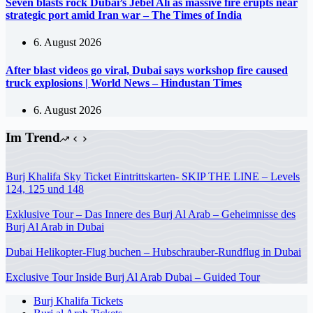
Seven blasts rock Dubai’s Jebel Ali as massive fire erupts near
strategic port amid Iran war – The Times of India
6. August 2026
After blast videos go viral, Dubai says workshop fire caused
truck explosions | World News – Hindustan Times
6. August 2026
Im Trend
Burj Khalifa Sky Ticket Eintrittskarten- SKIP THE LINE – Levels
124, 125 und 148
Exklusive Tour – Das Innere des Burj Al Arab – Geheimnisse des
Burj Al Arab in Dubai
Dubai Helikopter-Flug buchen – Hubschrauber-Rundflug in Dubai
Exclusive Tour Inside Burj Al Arab Dubai – Guided Tour
Burj Khalifa Tickets