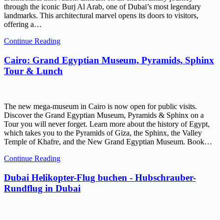
through the iconic Burj Al Arab, one of Dubai’s most legendary
landmarks. This architectural marvel opens its doors to visitors,
offering a…
Continue Reading
Cairo: Grand Egyptian Museum, Pyramids, Sphinx
Tour & Lunch
The new mega-museum in Cairo is now open for public visits.
Discover the Grand Egyptian Museum, Pyramids & Sphinx on a
Tour you will never forget. Learn more about the history of Egypt,
which takes you to the Pyramids of Giza, the Sphinx, the Valley
Temple of Khafre, and the New Grand Egyptian Museum. Book…
Continue Reading
Dubai Helikopter-Flug buchen - Hubschrauber-
Rundflug in Dubai