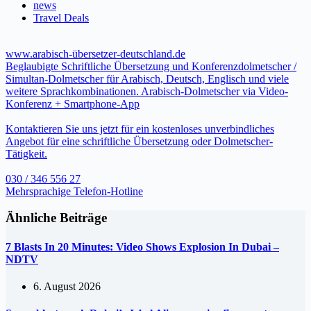
news
Travel Deals
www.arabisch-übersetzer-deutschland.de
Beglaubigte Schriftliche Übersetzung und Konferenzdolmetscher /
Simultan-Dolmetscher für Arabisch, Deutsch, Englisch und viele
weitere Sprachkombinationen. Arabisch-Dolmetscher via Video-
Konferenz + Smartphone-App
Kontaktieren Sie uns jetzt für ein kostenloses unverbindliches
Angebot für eine schriftliche Übersetzung oder Dolmetscher-
Tätigkeit.
030 / 346 556 27
Mehrsprachige Telefon-Hotline
Ähnliche Beiträge
7 Blasts In 20 Minutes: Video Shows Explosion In Dubai –
NDTV
6. August 2026