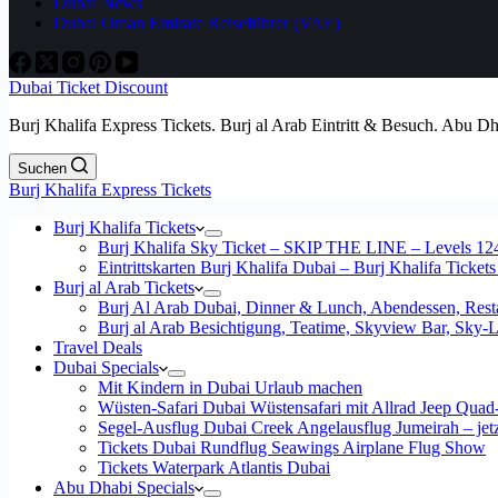
Dubai News
Dubai Oman Emirate Reiseführer (VAE)
Dubai Ticket Discount
Burj Khalifa Express Tickets. Burj al Arab Eintritt & Besuch. Abu D
Suchen
Burj Khalifa Express Tickets
Burj Khalifa Tickets
Burj Khalifa Sky Ticket – SKIP THE LINE – Levels 12
Eintrittskarten Burj Khalifa Dubai – Burj Khalifa Tickets
Burj al Arab Tickets
Burj Al Arab Dubai, Dinner & Lunch, Abendessen, Resta
Burj al Arab Besichtigung, Teatime, Skyview Bar, Sky
Travel Deals
Dubai Specials
Mit Kindern in Dubai Urlaub machen
Wüsten-Safari Dubai Wüstensafari mit Allrad Jeep Quad
Segel-Ausflug Dubai Creek Angelausflug Jumeirah – jetzt
Tickets Dubai Rundflug Seawings Airplane Flug Show
Tickets Waterpark Atlantis Dubai
Abu Dhabi Specials