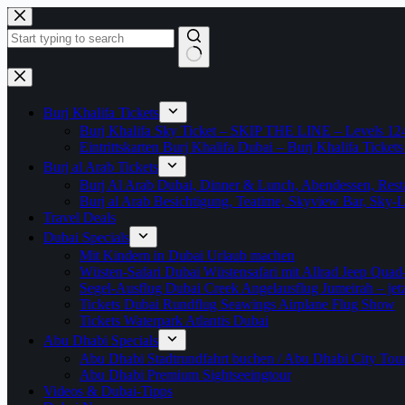
Zum
Inhalt
springen
Keine
Ergebnisse
Burj Khalifa Tickets
Burj Khalifa Sky Ticket – SKIP THE LINE – Levels 12
Eintrittskarten Burj Khalifa Dubai – Burj Khalifa Tickets
Burj al Arab Tickets
Burj Al Arab Dubai, Dinner & Lunch, Abendessen, Resta
Burj al Arab Besichtigung, Teatime, Skyview Bar, Sky
Travel Deals
Dubai Specials
Mit Kindern in Dubai Urlaub machen
Wüsten-Safari Dubai Wüstensafari mit Allrad Jeep Quad
Segel-Ausflug Dubai Creek Angelausflug Jumeirah – jetzt
Tickets Dubai Rundflug Seawings Airplane Flug Show
Tickets Waterpark Atlantis Dubai
Abu Dhabi Specials
Abu Dhabi Stadtrundfahrt buchen / Abu Dhabi City Tour T
Abu Dhabi Premium Sightseeingtour
Videos & Dubai-Tipps