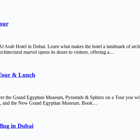
Tour
Al Arab Hotel in Dubai. Learn what makes the hotel a landmark of arch
chitectural marvel opens its doors to visitors, offering a…
 Tour & Lunch
er the Grand Egyptian Museum, Pyramids & Sphinx on a Tour you will 
afre, and the New Grand Egyptian Museum. Book…
lug in Dubai