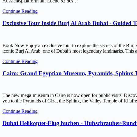
Aussichtsplattform auf Ebene 52 des…
Continue Reading
Exclusive Tour Inside Burj Al Arab Dubai - Guided 
Book Now Enjoy an exclusive tour to explore the secrets of the Burj 
iconic Burj Al Arab, one of Dubai’s most legendary landmarks. This ar
Continue Reading
Cairo: Grand Egyptian Museum, Pyramids, Sphinx
The new mega-museum in Cairo is now open for public visits. Discov
you to the Pyramids of Giza, the Sphinx, the Valley Temple of Kh
Continue Reading
Dubai Helikopter-Flug buchen - Hubschrauber-Rundf