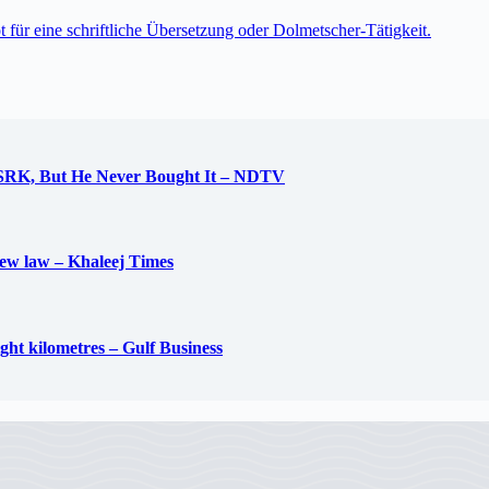
t für eine schriftliche Übersetzung oder Dolmetscher-Tätigkeit.
 SRK, But He Never Bought It – NDTV
new law – Khaleej Times
ight kilometres – Gulf Business