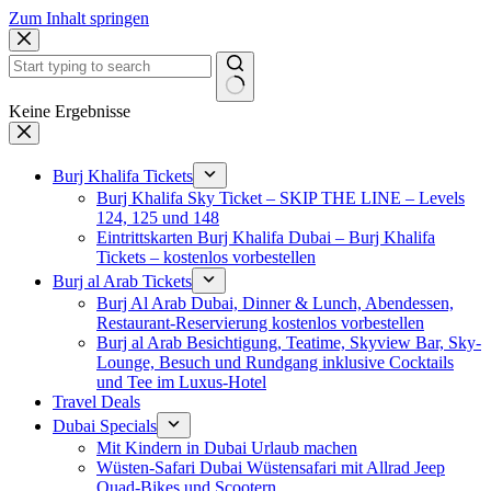
Zum Inhalt springen
Keine Ergebnisse
Burj Khalifa Tickets
Burj Khalifa Sky Ticket – SKIP THE LINE – Levels
124, 125 und 148
Eintrittskarten Burj Khalifa Dubai – Burj Khalifa
Tickets – kostenlos vorbestellen
Burj al Arab Tickets
Burj Al Arab Dubai, Dinner & Lunch, Abendessen,
Restaurant-Reservierung kostenlos vorbestellen
Burj al Arab Besichtigung, Teatime, Skyview Bar, Sky-
Lounge, Besuch und Rundgang inklusive Cocktails
und Tee im Luxus-Hotel
Travel Deals
Dubai Specials
Mit Kindern in Dubai Urlaub machen
Wüsten-Safari Dubai Wüstensafari mit Allrad Jeep
Quad-Bikes und Scootern