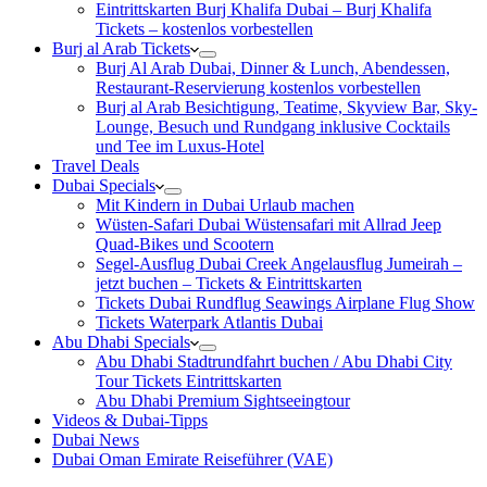
Eintrittskarten Burj Khalifa Dubai – Burj Khalifa
Tickets – kostenlos vorbestellen
Burj al Arab Tickets
Burj Al Arab Dubai, Dinner & Lunch, Abendessen,
Restaurant-Reservierung kostenlos vorbestellen
Burj al Arab Besichtigung, Teatime, Skyview Bar, Sky-
Lounge, Besuch und Rundgang inklusive Cocktails
und Tee im Luxus-Hotel
Travel Deals
Dubai Specials
Mit Kindern in Dubai Urlaub machen
Wüsten-Safari Dubai Wüstensafari mit Allrad Jeep
Quad-Bikes und Scootern
Segel-Ausflug Dubai Creek Angelausflug Jumeirah –
jetzt buchen – Tickets & Eintrittskarten
Tickets Dubai Rundflug Seawings Airplane Flug Show
Tickets Waterpark Atlantis Dubai
Abu Dhabi Specials
Abu Dhabi Stadtrundfahrt buchen / Abu Dhabi City
Tour Tickets Eintrittskarten
Abu Dhabi Premium Sightseeingtour
Videos & Dubai-Tipps
Dubai News
Dubai Oman Emirate Reiseführer (VAE)