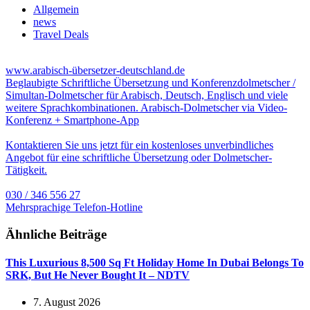
Allgemein
news
Travel Deals
www.arabisch-übersetzer-deutschland.de
Beglaubigte Schriftliche Übersetzung und Konferenzdolmetscher /
Simultan-Dolmetscher für Arabisch, Deutsch, Englisch und viele
weitere Sprachkombinationen. Arabisch-Dolmetscher via Video-
Konferenz + Smartphone-App
Kontaktieren Sie uns jetzt für ein kostenloses unverbindliches
Angebot für eine schriftliche Übersetzung oder Dolmetscher-
Tätigkeit.
030 / 346 556 27
Mehrsprachige Telefon-Hotline
Ähnliche Beiträge
This Luxurious 8,500 Sq Ft Holiday Home In Dubai Belongs To
SRK, But He Never Bought It – NDTV
7. August 2026