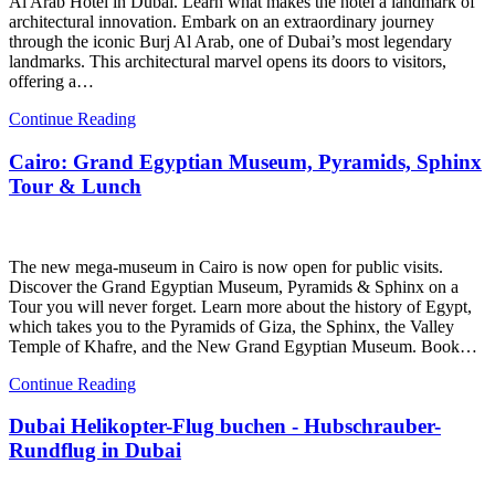
Al Arab Hotel in Dubai. Learn what makes the hotel a landmark of
architectural innovation. Embark on an extraordinary journey
through the iconic Burj Al Arab, one of Dubai’s most legendary
landmarks. This architectural marvel opens its doors to visitors,
offering a…
Continue Reading
Cairo: Grand Egyptian Museum, Pyramids, Sphinx
Tour & Lunch
The new mega-museum in Cairo is now open for public visits.
Discover the Grand Egyptian Museum, Pyramids & Sphinx on a
Tour you will never forget. Learn more about the history of Egypt,
which takes you to the Pyramids of Giza, the Sphinx, the Valley
Temple of Khafre, and the New Grand Egyptian Museum. Book…
Continue Reading
Dubai Helikopter-Flug buchen - Hubschrauber-
Rundflug in Dubai