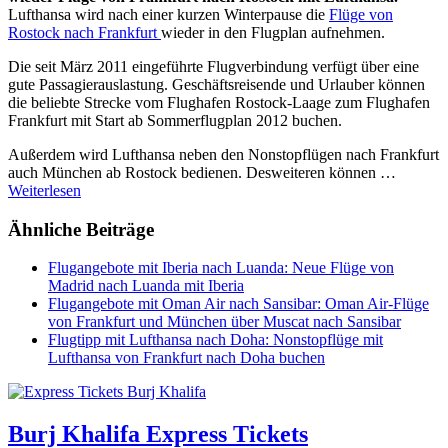
Lufthansa wird nach einer kurzen Winterpause die
Flüge von
Rostock nach Frankfurt
wieder in den Flugplan aufnehmen.
Die seit März 2011 eingeführte Flugverbindung verfügt über eine
gute Passagierauslastung.
Geschäftsreisende und Urlauber können
die beliebte Strecke vom Flughafen Rostock-Laage zum Flughafen
Frankfurt mit Start ab Sommerflugplan 2012 buchen.
Außerdem wird Lufthansa neben den Nonstopflügen nach Frankfurt
auch München ab Rostock bedienen. Desweiteren können …
Weiterlesen
Ähnliche Beiträge
Flugangebote mit Iberia nach Luanda: Neue Flüge von
Madrid nach Luanda mit Iberia
Flugangebote mit Oman Air nach Sansibar: Oman Air-Flüge
von Frankfurt und München über Muscat nach Sansibar
Flugtipp mit Lufthansa nach Doha: Nonstopflüge mit
Lufthansa von Frankfurt nach Doha buchen
Burj Khalifa Express Tickets