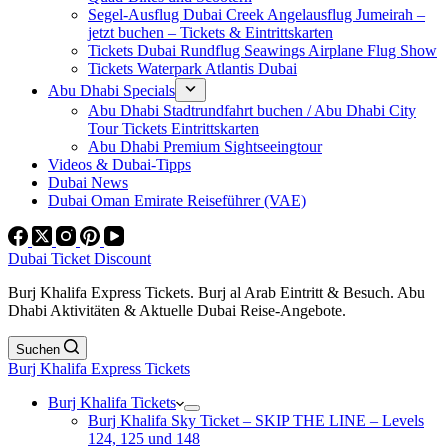
Segel-Ausflug Dubai Creek Angelausflug Jumeirah –
jetzt buchen – Tickets & Eintrittskarten
Tickets Dubai Rundflug Seawings Airplane Flug Show
Tickets Waterpark Atlantis Dubai
Abu Dhabi Specials
Abu Dhabi Stadtrundfahrt buchen / Abu Dhabi City
Tour Tickets Eintrittskarten
Abu Dhabi Premium Sightseeingtour
Videos & Dubai-Tipps
Dubai News
Dubai Oman Emirate Reiseführer (VAE)
Dubai Ticket Discount
Burj Khalifa Express Tickets. Burj al Arab Eintritt & Besuch. Abu
Dhabi Aktivitäten & Aktuelle Dubai Reise-Angebote.
Suchen
Burj Khalifa Express Tickets
Burj Khalifa Tickets
Burj Khalifa Sky Ticket – SKIP THE LINE – Levels
124, 125 und 148