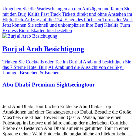
Umgehen Sie die Warteschlangen an den Aufzügen und fahren Sie
mit den Burj Kalifa Fast Track Tickets direkt und ohne Anstehen im
High-Tech-Aufzug auf die 124. Etage des höchsten Turms der Welt.
Jetzt können Sie schnell und unkompliziert Ihre Burj Khalifa Turm
Express Eintrittskarten hier bestellen
Burj al Arab Besichtigung
Trinken Sie Cocktails oder Tee im Burj al Arab und besichtigen Sie
das 7 Sterne Hotel Burj Al-Arab und die Aussicht von der Sky-
Lounge. Besuchen & Buchen
Abu Dhabi Premium Sightseeingtour
Jetzt Abu Dhabi Tour buchen Entdecke Abu Dhabis Top-
Attraktionen auf einer Ganztagestour ab Dubai. Besuche die Große
Moschee, die Etihad Towers und Qasr Al Watan, mache einen
Fotostopp im Louvre und fahre entlang der malerischen Corniche.
Erlebe das Beste von Abu Dhabi auf einer geführten Tour in einer
Sprache deiner Wahl Entdecke die unglaubliche architektonische…