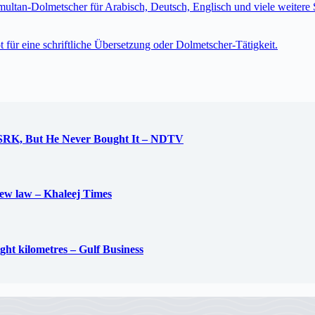
imultan-Dolmetscher für Arabisch, Deutsch, Englisch und viele weite
t für eine schriftliche Übersetzung oder Dolmetscher-Tätigkeit.
 SRK, But He Never Bought It – NDTV
new law – Khaleej Times
ight kilometres – Gulf Business