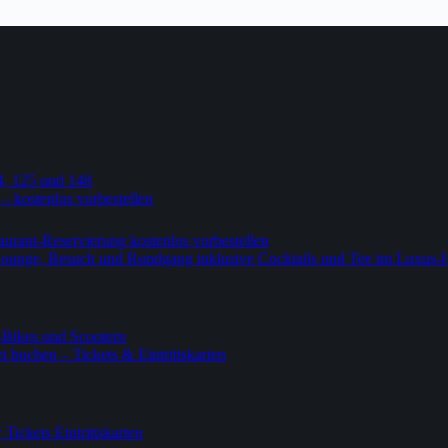
4, 125 und 148
 – kostenlos vorbestellen
urant-Reservierung kostenlos vorbestellen
-Lounge, Besuch und Rundgang inklusive Cocktails und Tee im Luxus-
-Bikes und Scootern
 buchen – Tickets & Eintrittskarten
ickets Eintrittskarten