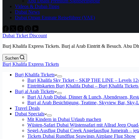
Abu Dhabi Premium Sightseeingtour
Videos & Dubai-Tipps
Dubai News
Dubai Oman Emirate Reiseführer (VAE)
Dubai Ticket Discount
Burj Khalifa Express Tickets. Burj al Arab Eintritt & Besuch. Abu D
Suchen
Burj Khalifa Express Tickets
Burj Khalifa Tickets
Burj Khalifa Sky Ticket – SKIP THE LINE – Levels 12
Eintrittskarten Burj Khalifa Dubai – Burj Khalifa Tickets
Burj al Arab Tickets
Burj Al Arab Dubai, Dinner & Lunch, Abendessen, Resta
Burj al Arab Besichtigung, Teatime, Skyview Bar, Sky
Travel Deals
Dubai Specials
Mit Kindern in Dubai Urlaub machen
Wüsten-Safari Dubai Wüstensafari mit Allrad Jeep Quad
Segel-Ausflug Dubai Creek Angelausflug Jumeirah – jetzt
Tickets Dubai Rundflug Seawings Airplane Flug Show