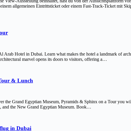
The View-Ausstellung beinhaltet, hast du von der Aussichtsplattform v
em allgemeinen Eintrittsticket oder einem Fast-Track-Ticket mit Skip-
Tour
Al Arab Hotel in Dubai. Learn what makes the hotel a landmark of arch
chitectural marvel opens its doors to visitors, offering a…
 Tour & Lunch
er the Grand Egyptian Museum, Pyramids & Sphinx on a Tour you will 
afre, and the New Grand Egyptian Museum. Book…
lug in Dubai