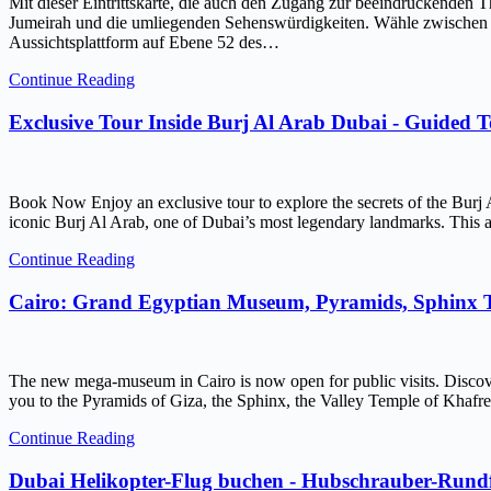
Mit dieser Eintrittskarte, die auch den Zugang zur beeindruckenden 
Jumeirah und die umliegenden Sehenswürdigkeiten. Wähle zwischen ein
Aussichtsplattform auf Ebene 52 des…
Continue Reading
Exclusive Tour Inside Burj Al Arab Dubai - Guided 
Book Now Enjoy an exclusive tour to explore the secrets of the Burj 
iconic Burj Al Arab, one of Dubai’s most legendary landmarks. This ar
Continue Reading
Cairo: Grand Egyptian Museum, Pyramids, Sphinx
The new mega-museum in Cairo is now open for public visits. Discov
you to the Pyramids of Giza, the Sphinx, the Valley Temple of Kh
Continue Reading
Dubai Helikopter-Flug buchen - Hubschrauber-Rundf