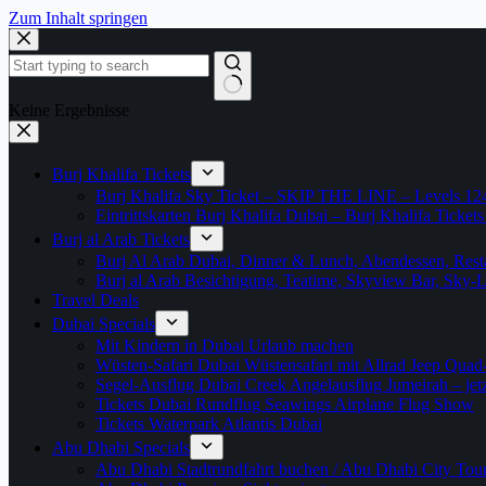
Zum Inhalt springen
Keine Ergebnisse
Burj Khalifa Tickets
Burj Khalifa Sky Ticket – SKIP THE LINE – Levels 12
Eintrittskarten Burj Khalifa Dubai – Burj Khalifa Tickets
Burj al Arab Tickets
Burj Al Arab Dubai, Dinner & Lunch, Abendessen, Resta
Burj al Arab Besichtigung, Teatime, Skyview Bar, Sky
Travel Deals
Dubai Specials
Mit Kindern in Dubai Urlaub machen
Wüsten-Safari Dubai Wüstensafari mit Allrad Jeep Quad
Segel-Ausflug Dubai Creek Angelausflug Jumeirah – jetzt
Tickets Dubai Rundflug Seawings Airplane Flug Show
Tickets Waterpark Atlantis Dubai
Abu Dhabi Specials
Abu Dhabi Stadtrundfahrt buchen / Abu Dhabi City Tour T