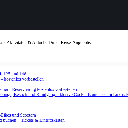
habi Aktivitäten & Aktuelle Dubai Reise-Angebote.
4, 125 und 148
 – kostenlos vorbestellen
urant-Reservierung kostenlos vorbestellen
-Lounge, Besuch und Rundgang inklusive Cocktails und Tee im Luxus-
-Bikes und Scootern
 buchen – Tickets & Eintrittskarten