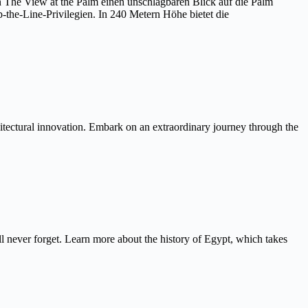
on The View at the Palm einen unschlagbaren Blick auf die Palm
the-Line-Privilegien. In 240 Metern Höhe bietet die
itectural innovation. Embark on an extraordinary journey through the
never forget. Learn more about the history of Egypt, which takes