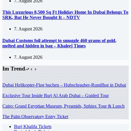
7. August 2026
This Luxurious 8,500 Sq Ft Holiday Home In Dubai Belongs To
SRK, But He Never Bought It – NDTV
7. August 2026
Dubai Customs foil attempt to smuggle 460 grams of gold,
melted and hidden in bag – Khaleej Times
7. August 2026
Im Trend
Dubai Helikopter-Flug buchen – Hubschrauber-Rundflug in Dubai
Exclusive Tour Inside Burj Al Arab Dubai – Guided Tour
Cairo: Grand Egyptian Museum, Pyramids, Sphinx Tour & Lunch
The Palm Observatory Entry Ticket
Burj Khalifa Tickets