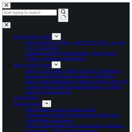
Zum
Inhalt
springen
Keine
Ergebnisse
Burj Khalifa Tickets
Burj Khalifa Sky Ticket – SKIP THE LINE – Levels
124, 125 und 148
Eintrittskarten Burj Khalifa Dubai – Burj Khalifa
Tickets – kostenlos vorbestellen
Burj al Arab Tickets
Burj Al Arab Dubai, Dinner & Lunch, Abendessen,
Restaurant-Reservierung kostenlos vorbestellen
Burj al Arab Besichtigung, Teatime, Skyview Bar, Sky-
Lounge, Besuch und Rundgang inklusive Cocktails
und Tee im Luxus-Hotel
Travel Deals
Dubai Specials
Mit Kindern in Dubai Urlaub machen
Wüsten-Safari Dubai Wüstensafari mit Allrad Jeep
Quad-Bikes und Scootern
Segel-Ausflug Dubai Creek Angelausflug Jumeirah –
jetzt buchen – Tickets & Eintrittskarten