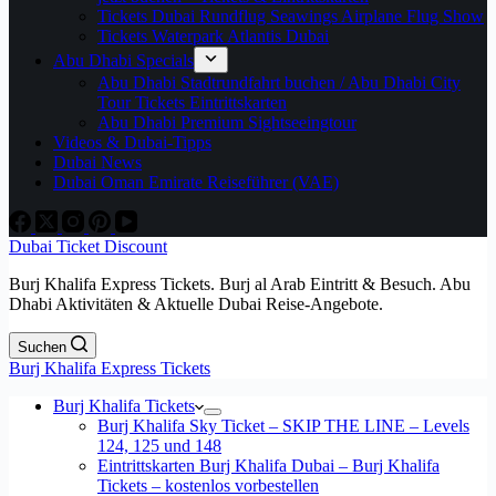
Tickets Dubai Rundflug Seawings Airplane Flug Show
Tickets Waterpark Atlantis Dubai
Abu Dhabi Specials
Abu Dhabi Stadtrundfahrt buchen / Abu Dhabi City
Tour Tickets Eintrittskarten
Abu Dhabi Premium Sightseeingtour
Videos & Dubai-Tipps
Dubai News
Dubai Oman Emirate Reiseführer (VAE)
Dubai Ticket Discount
Burj Khalifa Express Tickets. Burj al Arab Eintritt & Besuch. Abu
Dhabi Aktivitäten & Aktuelle Dubai Reise-Angebote.
Suchen
Burj Khalifa Express Tickets
Burj Khalifa Tickets
Burj Khalifa Sky Ticket – SKIP THE LINE – Levels
124, 125 und 148
Eintrittskarten Burj Khalifa Dubai – Burj Khalifa
Tickets – kostenlos vorbestellen