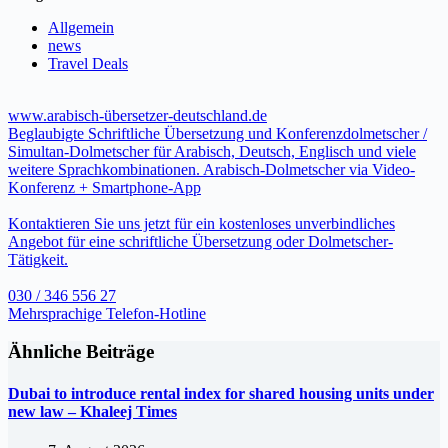
Allgemein
news
Travel Deals
www.arabisch-übersetzer-deutschland.de
Beglaubigte Schriftliche Übersetzung und Konferenzdolmetscher /
Simultan-Dolmetscher für Arabisch, Deutsch, Englisch und viele
weitere Sprachkombinationen. Arabisch-Dolmetscher via Video-
Konferenz + Smartphone-App
Kontaktieren Sie uns jetzt für ein kostenloses unverbindliches
Angebot für eine schriftliche Übersetzung oder Dolmetscher-
Tätigkeit.
030 / 346 556 27
Mehrsprachige Telefon-Hotline
Ähnliche Beiträge
Dubai to introduce rental index for shared housing units under
new law – Khaleej Times