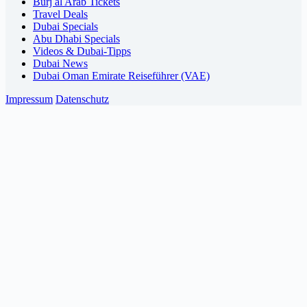
Burj al Arab Tickets
Travel Deals
Dubai Specials
Abu Dhabi Specials
Videos & Dubai-Tipps
Dubai News
Dubai Oman Emirate Reiseführer (VAE)
Impressum
Datenschutz