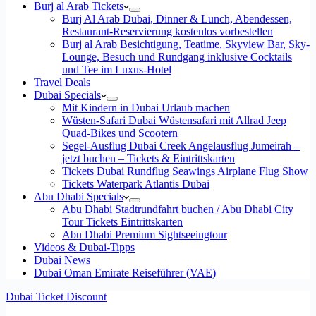
Burj al Arab Tickets
Burj Al Arab Dubai, Dinner & Lunch, Abendessen,
Restaurant-Reservierung kostenlos vorbestellen
Burj al Arab Besichtigung, Teatime, Skyview Bar, Sky-
Lounge, Besuch und Rundgang inklusive Cocktails
und Tee im Luxus-Hotel
Travel Deals
Dubai Specials
Mit Kindern in Dubai Urlaub machen
Wüsten-Safari Dubai Wüstensafari mit Allrad Jeep
Quad-Bikes und Scootern
Segel-Ausflug Dubai Creek Angelausflug Jumeirah –
jetzt buchen – Tickets & Eintrittskarten
Tickets Dubai Rundflug Seawings Airplane Flug Show
Tickets Waterpark Atlantis Dubai
Abu Dhabi Specials
Abu Dhabi Stadtrundfahrt buchen / Abu Dhabi City
Tour Tickets Eintrittskarten
Abu Dhabi Premium Sightseeingtour
Videos & Dubai-Tipps
Dubai News
Dubai Oman Emirate Reiseführer (VAE)
Dubai Ticket Discount