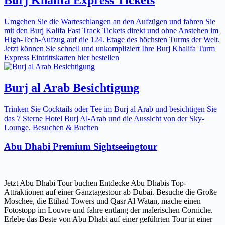
Umgehen Sie die Warteschlangen an den Aufzügen und fahren Sie
mit den Burj Kalifa Fast Track Tickets direkt und ohne Anstehen im
High-Tech-Aufzug auf die 124. Etage des höchsten Turms der Welt.
Jetzt können Sie schnell und unkompliziert Ihre Burj Khalifa Turm
Express Eintrittskarten hier bestellen
Burj al Arab Besichtigung
Trinken Sie Cocktails oder Tee im Burj al Arab und besichtigen Sie
das 7 Sterne Hotel Burj Al-Arab und die Aussicht von der Sky-
Lounge. Besuchen & Buchen
Abu Dhabi Premium Sightseeingtour
Jetzt Abu Dhabi Tour buchen Entdecke Abu Dhabis Top-
Attraktionen auf einer Ganztagestour ab Dubai. Besuche die Große
Moschee, die Etihad Towers und Qasr Al Watan, mache einen
Fotostopp im Louvre und fahre entlang der malerischen Corniche.
Erlebe das Beste von Abu Dhabi auf einer geführten Tour in einer