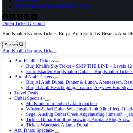
Dubai News
Dubai Oman Emirate Reiseführer (VAE)
Dubai Ticket Discount
Burj Khalifa Express Tickets. Burj al Arab Eintritt & Besuch. Abu D
Suchen
Burj Khalifa Express Tickets
Burj Khalifa Tickets
Burj Khalifa Sky Ticket – SKIP THE LINE – Levels 12
Eintrittskarten Burj Khalifa Dubai – Burj Khalifa Tickets
Burj al Arab Tickets
Burj Al Arab Dubai, Dinner & Lunch, Abendessen, Resta
Burj al Arab Besichtigung, Teatime, Skyview Bar, Sky
Travel Deals
Dubai Specials
Mit Kindern in Dubai Urlaub machen
Wüsten-Safari Dubai Wüstensafari mit Allrad Jeep Quad
Segel-Ausflug Dubai Creek Angelausflug Jumeirah – jetzt
Tickets Dubai Rundflug Seawings Airplane Flug Show
Tickets Waterpark Atlantis Dubai
Abu Dhabi Specials