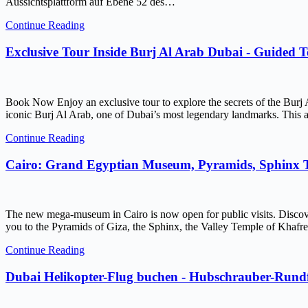
Aussichtsplattform auf Ebene 52 des…
Continue Reading
Exclusive Tour Inside Burj Al Arab Dubai - Guided 
Book Now Enjoy an exclusive tour to explore the secrets of the Burj 
iconic Burj Al Arab, one of Dubai’s most legendary landmarks. This ar
Continue Reading
Cairo: Grand Egyptian Museum, Pyramids, Sphinx
The new mega-museum in Cairo is now open for public visits. Discov
you to the Pyramids of Giza, the Sphinx, the Valley Temple of Kh
Continue Reading
Dubai Helikopter-Flug buchen - Hubschrauber-Rundf