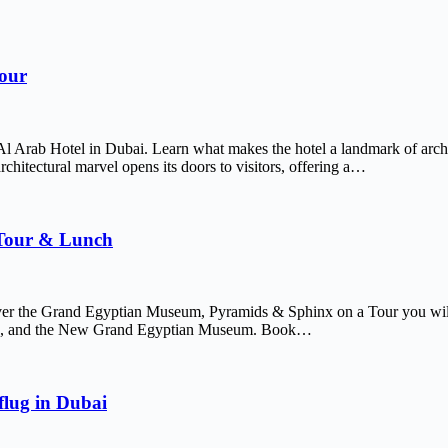
Tour
Al Arab Hotel in Dubai. Learn what makes the hotel a landmark of arch
chitectural marvel opens its doors to visitors, offering a…
 Tour & Lunch
er the Grand Egyptian Museum, Pyramids & Sphinx on a Tour you will 
afre, and the New Grand Egyptian Museum. Book…
lug in Dubai