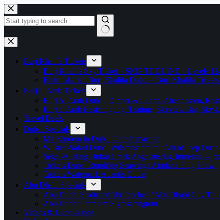
Zum
Inhalt
springen
Keine
Ergebnisse
Burj Khalifa Tickets
Burj Khalifa Sky Ticket – SKIP THE LINE – Levels 12
Eintrittskarten Burj Khalifa Dubai – Burj Khalifa Tickets
Burj al Arab Tickets
Burj Al Arab Dubai, Dinner & Lunch, Abendessen, Resta
Burj al Arab Besichtigung, Teatime, Skyview Bar, Sky
Travel Deals
Dubai Specials
Mit Kindern in Dubai Urlaub machen
Wüsten-Safari Dubai Wüstensafari mit Allrad Jeep Quad
Segel-Ausflug Dubai Creek Angelausflug Jumeirah – jetzt
Tickets Dubai Rundflug Seawings Airplane Flug Show
Tickets Waterpark Atlantis Dubai
Abu Dhabi Specials
Abu Dhabi Stadtrundfahrt buchen / Abu Dhabi City Tour T
Abu Dhabi Premium Sightseeingtour
Videos & Dubai-Tipps