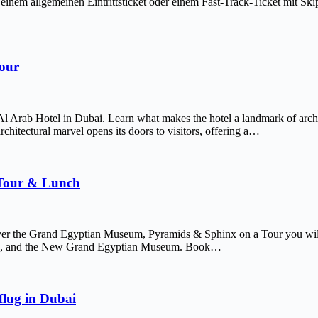
em allgemeinen Eintrittsticket oder einem Fast-Track-Ticket mit Skip-
Tour
Al Arab Hotel in Dubai. Learn what makes the hotel a landmark of arch
chitectural marvel opens its doors to visitors, offering a…
 Tour & Lunch
er the Grand Egyptian Museum, Pyramids & Sphinx on a Tour you will 
afre, and the New Grand Egyptian Museum. Book…
lug in Dubai