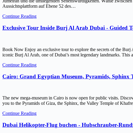
Jumeirah und die umliegenden Sehenswürdigkeiten. Wähle zwischen ein
Aussichtsplattform auf Ebene 52 des…
Continue Reading
Exclusive Tour Inside Burj Al Arab Dubai - Guided 
Book Now Enjoy an exclusive tour to explore the secrets of the Burj 
iconic Burj Al Arab, one of Dubai’s most legendary landmarks. This ar
Continue Reading
Cairo: Grand Egyptian Museum, Pyramids, Sphinx
The new mega-museum in Cairo is now open for public visits. Discov
you to the Pyramids of Giza, the Sphinx, the Valley Temple of Kh
Continue Reading
Dubai Helikopter-Flug buchen - Hubschrauber-Rundf