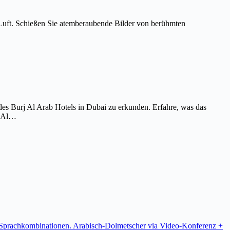
Luft. Schießen Sie atemberaubende Bilder von berühmten
es Burj Al Arab Hotels in Dubai zu erkunden. Erfahre, was das
j Al…
re Sprachkombinationen. Arabisch-Dolmetscher via Video-Konferenz +