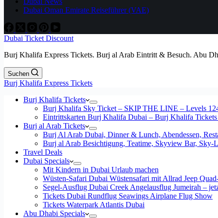
Dubai News
Dubai Oman Emirate Reiseführer (VAE)
Dubai Ticket Discount
Burj Khalifa Express Tickets. Burj al Arab Eintritt & Besuch. Abu D
Suchen
Burj Khalifa Express Tickets
Burj Khalifa Tickets
Burj Khalifa Sky Ticket – SKIP THE LINE – Levels 12
Eintrittskarten Burj Khalifa Dubai – Burj Khalifa Tickets
Burj al Arab Tickets
Burj Al Arab Dubai, Dinner & Lunch, Abendessen, Resta
Burj al Arab Besichtigung, Teatime, Skyview Bar, Sky
Travel Deals
Dubai Specials
Mit Kindern in Dubai Urlaub machen
Wüsten-Safari Dubai Wüstensafari mit Allrad Jeep Quad
Segel-Ausflug Dubai Creek Angelausflug Jumeirah – jetzt
Tickets Dubai Rundflug Seawings Airplane Flug Show
Tickets Waterpark Atlantis Dubai
Abu Dhabi Specials