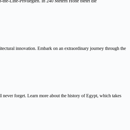
the-Line-Privilegien. In 240 Metern Höhe bietet die
itectural innovation. Embark on an extraordinary journey through the
never forget. Learn more about the history of Egypt, which takes