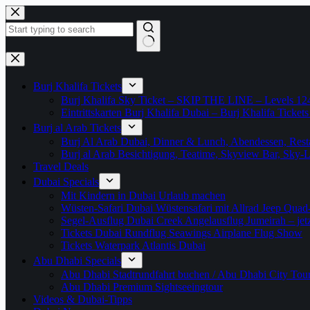
Zum
Inhalt
springen
Keine
Ergebnisse
Burj Khalifa Tickets
Burj Khalifa Sky Ticket – SKIP THE LINE – Levels 12
Eintrittskarten Burj Khalifa Dubai – Burj Khalifa Tickets
Burj al Arab Tickets
Burj Al Arab Dubai, Dinner & Lunch, Abendessen, Resta
Burj al Arab Besichtigung, Teatime, Skyview Bar, Sky
Travel Deals
Dubai Specials
Mit Kindern in Dubai Urlaub machen
Wüsten-Safari Dubai Wüstensafari mit Allrad Jeep Quad
Segel-Ausflug Dubai Creek Angelausflug Jumeirah – jetzt
Tickets Dubai Rundflug Seawings Airplane Flug Show
Tickets Waterpark Atlantis Dubai
Abu Dhabi Specials
Abu Dhabi Stadtrundfahrt buchen / Abu Dhabi City Tour T
Abu Dhabi Premium Sightseeingtour
Videos & Dubai-Tipps