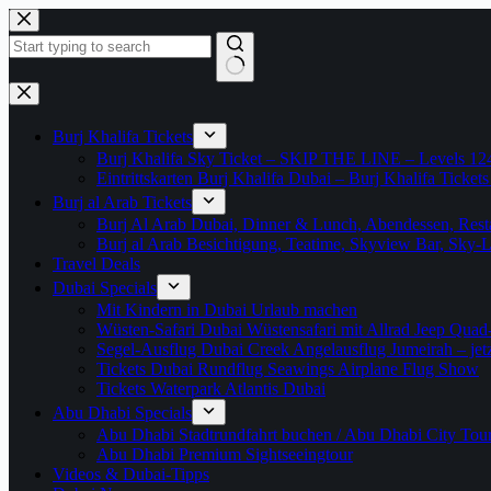
Zum
Inhalt
springen
Keine
Ergebnisse
Burj Khalifa Tickets
Burj Khalifa Sky Ticket – SKIP THE LINE – Levels 12
Eintrittskarten Burj Khalifa Dubai – Burj Khalifa Tickets
Burj al Arab Tickets
Burj Al Arab Dubai, Dinner & Lunch, Abendessen, Resta
Burj al Arab Besichtigung, Teatime, Skyview Bar, Sky
Travel Deals
Dubai Specials
Mit Kindern in Dubai Urlaub machen
Wüsten-Safari Dubai Wüstensafari mit Allrad Jeep Quad
Segel-Ausflug Dubai Creek Angelausflug Jumeirah – jetzt
Tickets Dubai Rundflug Seawings Airplane Flug Show
Tickets Waterpark Atlantis Dubai
Abu Dhabi Specials
Abu Dhabi Stadtrundfahrt buchen / Abu Dhabi City Tour T
Abu Dhabi Premium Sightseeingtour
Videos & Dubai-Tipps