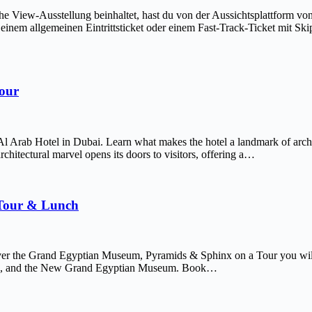
The View-Ausstellung beinhaltet, hast du von der Aussichtsplattform v
em allgemeinen Eintrittsticket oder einem Fast-Track-Ticket mit Skip-
Tour
Al Arab Hotel in Dubai. Learn what makes the hotel a landmark of arch
chitectural marvel opens its doors to visitors, offering a…
 Tour & Lunch
er the Grand Egyptian Museum, Pyramids & Sphinx on a Tour you will 
afre, and the New Grand Egyptian Museum. Book…