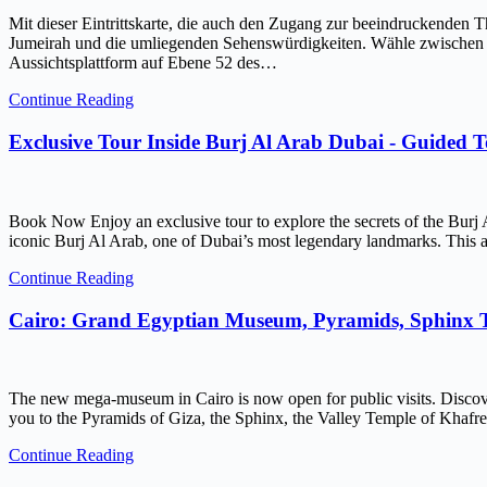
Mit dieser Eintrittskarte, die auch den Zugang zur beeindruckenden 
Jumeirah und die umliegenden Sehenswürdigkeiten. Wähle zwischen ein
Aussichtsplattform auf Ebene 52 des…
Continue Reading
Exclusive Tour Inside Burj Al Arab Dubai - Guided 
Book Now Enjoy an exclusive tour to explore the secrets of the Burj 
iconic Burj Al Arab, one of Dubai’s most legendary landmarks. This ar
Continue Reading
Cairo: Grand Egyptian Museum, Pyramids, Sphinx
The new mega-museum in Cairo is now open for public visits. Discov
you to the Pyramids of Giza, the Sphinx, the Valley Temple of Kh
Continue Reading