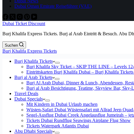
Dubai News
Dubai Oman Emirate Reiseführer (VAE)
Dubai Ticket Discount
Burj Khalifa Express Tickets. Burj al Arab Eintritt & Besuch. Abu D
Suchen
Burj Khalifa Express Tickets
Burj Khalifa Tickets
Burj Khalifa Sky Ticket – SKIP THE LINE – Levels 12
Eintrittskarten Burj Khalifa Dubai – Burj Khalifa Tickets
Burj al Arab Tickets
Burj Al Arab Dubai, Dinner & Lunch, Abendessen, Resta
Burj al Arab Besichtigung, Teatime, Skyview Bar, Sky
Travel Deals
Dubai Specials
Mit Kindern in Dubai Urlaub machen
Wüsten-Safari Dubai Wüstensafari mit Allrad Jeep Quad
Segel-Ausflug Dubai Creek Angelausflug Jumeirah – jetzt
Tickets Dubai Rundflug Seawings Airplane Flug Show
Tickets Waterpark Atlantis Dubai
Abu Dhabi Specials