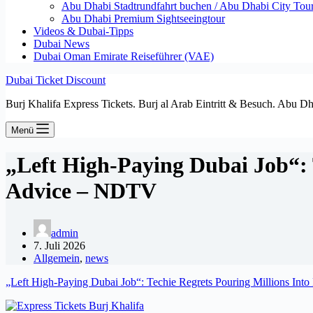
Abu Dhabi Stadtrundfahrt buchen / Abu Dhabi City Tour T
Abu Dhabi Premium Sightseeingtour
Videos & Dubai-Tipps
Dubai News
Dubai Oman Emirate Reiseführer (VAE)
Dubai Ticket Discount
Burj Khalifa Express Tickets. Burj al Arab Eintritt & Besuch. Abu D
Menü
„Left High-Paying Dubai Job“: T
Advice – NDTV
admin
7. Juli 2026
Allgemein
,
news
„Left High-Paying Dubai Job“: Techie Regrets Pouring Millions Into