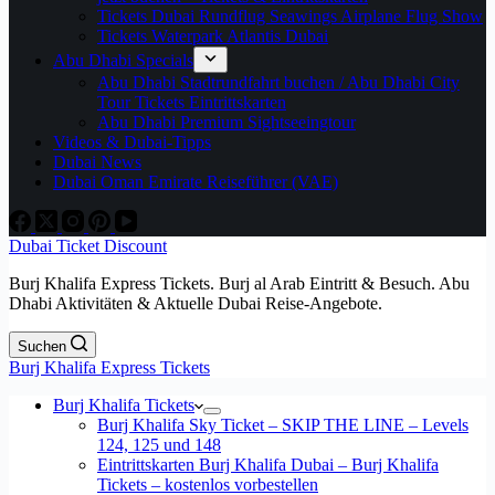
Tickets Dubai Rundflug Seawings Airplane Flug Show
Tickets Waterpark Atlantis Dubai
Abu Dhabi Specials
Abu Dhabi Stadtrundfahrt buchen / Abu Dhabi City
Tour Tickets Eintrittskarten
Abu Dhabi Premium Sightseeingtour
Videos & Dubai-Tipps
Dubai News
Dubai Oman Emirate Reiseführer (VAE)
Dubai Ticket Discount
Burj Khalifa Express Tickets. Burj al Arab Eintritt & Besuch. Abu
Dhabi Aktivitäten & Aktuelle Dubai Reise-Angebote.
Suchen
Burj Khalifa Express Tickets
Burj Khalifa Tickets
Burj Khalifa Sky Ticket – SKIP THE LINE – Levels
124, 125 und 148
Eintrittskarten Burj Khalifa Dubai – Burj Khalifa
Tickets – kostenlos vorbestellen