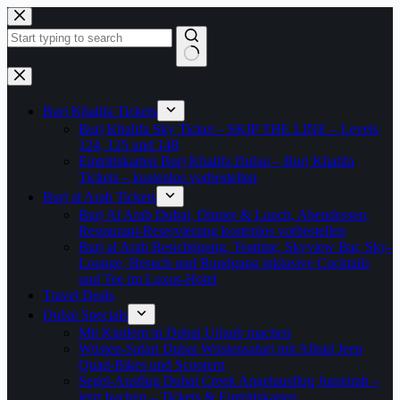
Zum
Inhalt
springen
Keine
Ergebnisse
Burj Khalifa Tickets
Burj Khalifa Sky Ticket – SKIP THE LINE – Levels
124, 125 und 148
Eintrittskarten Burj Khalifa Dubai – Burj Khalifa
Tickets – kostenlos vorbestellen
Burj al Arab Tickets
Burj Al Arab Dubai, Dinner & Lunch, Abendessen,
Restaurant-Reservierung kostenlos vorbestellen
Burj al Arab Besichtigung, Teatime, Skyview Bar, Sky-
Lounge, Besuch und Rundgang inklusive Cocktails
und Tee im Luxus-Hotel
Travel Deals
Dubai Specials
Mit Kindern in Dubai Urlaub machen
Wüsten-Safari Dubai Wüstensafari mit Allrad Jeep
Quad-Bikes und Scootern
Segel-Ausflug Dubai Creek Angelausflug Jumeirah –
jetzt buchen – Tickets & Eintrittskarten