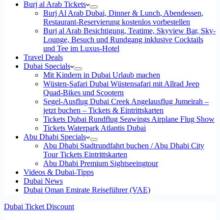
Burj al Arab Tickets
Burj Al Arab Dubai, Dinner & Lunch, Abendessen,
Restaurant-Reservierung kostenlos vorbestellen
Burj al Arab Besichtigung, Teatime, Skyview Bar, Sky-
Lounge, Besuch und Rundgang inklusive Cocktails
und Tee im Luxus-Hotel
Travel Deals
Dubai Specials
Mit Kindern in Dubai Urlaub machen
Wüsten-Safari Dubai Wüstensafari mit Allrad Jeep
Quad-Bikes und Scootern
Segel-Ausflug Dubai Creek Angelausflug Jumeirah –
jetzt buchen – Tickets & Eintrittskarten
Tickets Dubai Rundflug Seawings Airplane Flug Show
Tickets Waterpark Atlantis Dubai
Abu Dhabi Specials
Abu Dhabi Stadtrundfahrt buchen / Abu Dhabi City
Tour Tickets Eintrittskarten
Abu Dhabi Premium Sightseeingtour
Videos & Dubai-Tipps
Dubai News
Dubai Oman Emirate Reiseführer (VAE)
Dubai Ticket Discount