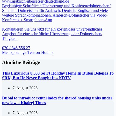
www.arabisch-übersetzer-deutschland.de
Beglaubigte Schriftliche Übersetzung und Konferenzdolmetscher /
Simultan-Dolmetscher für Arabisch, Deutsch, Englisch und viele
weitere Sprachkombinationen. Arabisch-Dolmetscher via Video-
Konferenz + Smartphone-App
Kontaktieren Sie uns jetzt für ein kostenloses unverbindliches
Angebot für eine schriftliche Übersetzung oder Dolmetscher-
Tätigkeit.
030 / 346 556 27
Mehrsprachige Telefon-Hotline
Ähnliche Beiträge
This Luxurious 8,500 Sq Ft Holiday Home In Dubai Belongs To
SRK, But He Never Bought It – NDTV
7. August 2026
Dubai to introduce rental index for shared housing units under
new law – Khaleej Times
7. August 2026