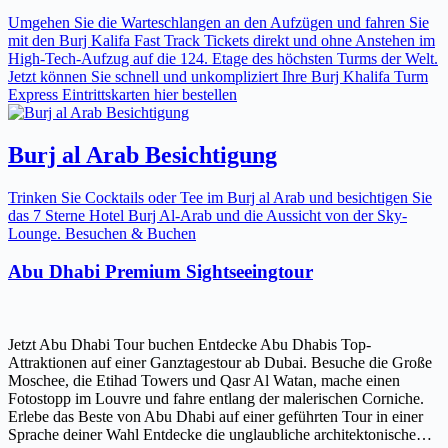
Umgehen Sie die Warteschlangen an den Aufzügen und fahren Sie
mit den Burj Kalifa Fast Track Tickets direkt und ohne Anstehen im
High-Tech-Aufzug auf die 124. Etage des höchsten Turms der Welt.
Jetzt können Sie schnell und unkompliziert Ihre Burj Khalifa Turm
Express Eintrittskarten hier bestellen
Burj al Arab Besichtigung
Trinken Sie Cocktails oder Tee im Burj al Arab und besichtigen Sie
das 7 Sterne Hotel Burj Al-Arab und die Aussicht von der Sky-
Lounge. Besuchen & Buchen
Abu Dhabi Premium Sightseeingtour
Jetzt Abu Dhabi Tour buchen Entdecke Abu Dhabis Top-
Attraktionen auf einer Ganztagestour ab Dubai. Besuche die Große
Moschee, die Etihad Towers und Qasr Al Watan, mache einen
Fotostopp im Louvre und fahre entlang der malerischen Corniche.
Erlebe das Beste von Abu Dhabi auf einer geführten Tour in einer
Sprache deiner Wahl Entdecke die unglaubliche architektonische…