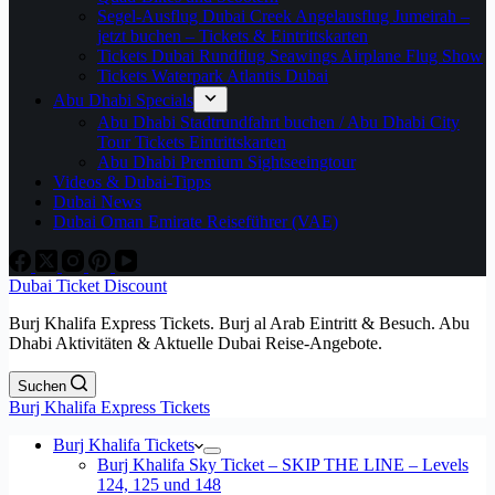
Segel-Ausflug Dubai Creek Angelausflug Jumeirah –
jetzt buchen – Tickets & Eintrittskarten
Tickets Dubai Rundflug Seawings Airplane Flug Show
Tickets Waterpark Atlantis Dubai
Abu Dhabi Specials
Abu Dhabi Stadtrundfahrt buchen / Abu Dhabi City
Tour Tickets Eintrittskarten
Abu Dhabi Premium Sightseeingtour
Videos & Dubai-Tipps
Dubai News
Dubai Oman Emirate Reiseführer (VAE)
Dubai Ticket Discount
Burj Khalifa Express Tickets. Burj al Arab Eintritt & Besuch. Abu
Dhabi Aktivitäten & Aktuelle Dubai Reise-Angebote.
Suchen
Burj Khalifa Express Tickets
Burj Khalifa Tickets
Burj Khalifa Sky Ticket – SKIP THE LINE – Levels
124, 125 und 148