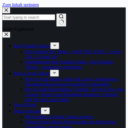
Zum Inhalt springen
Keine Ergebnisse
Burj Khalifa Tickets
Burj Khalifa Sky Ticket – SKIP THE LINE – Levels
124, 125 und 148
Eintrittskarten Burj Khalifa Dubai – Burj Khalifa
Tickets – kostenlos vorbestellen
Burj al Arab Tickets
Burj Al Arab Dubai, Dinner & Lunch, Abendessen,
Restaurant-Reservierung kostenlos vorbestellen
Burj al Arab Besichtigung, Teatime, Skyview Bar, Sky-
Lounge, Besuch und Rundgang inklusive Cocktails
und Tee im Luxus-Hotel
Travel Deals
Dubai Specials
Mit Kindern in Dubai Urlaub machen
Wüsten-Safari Dubai Wüstensafari mit Allrad Jeep
Quad-Bikes und Scootern