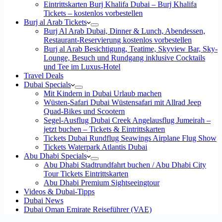
Eintrittskarten Burj Khalifa Dubai – Burj Khalifa
Tickets – kostenlos vorbestellen
Burj al Arab Tickets
Burj Al Arab Dubai, Dinner & Lunch, Abendessen,
Restaurant-Reservierung kostenlos vorbestellen
Burj al Arab Besichtigung, Teatime, Skyview Bar, Sky-
Lounge, Besuch und Rundgang inklusive Cocktails
und Tee im Luxus-Hotel
Travel Deals
Dubai Specials
Mit Kindern in Dubai Urlaub machen
Wüsten-Safari Dubai Wüstensafari mit Allrad Jeep
Quad-Bikes und Scootern
Segel-Ausflug Dubai Creek Angelausflug Jumeirah –
jetzt buchen – Tickets & Eintrittskarten
Tickets Dubai Rundflug Seawings Airplane Flug Show
Tickets Waterpark Atlantis Dubai
Abu Dhabi Specials
Abu Dhabi Stadtrundfahrt buchen / Abu Dhabi City
Tour Tickets Eintrittskarten
Abu Dhabi Premium Sightseeingtour
Videos & Dubai-Tipps
Dubai News
Dubai Oman Emirate Reiseführer (VAE)