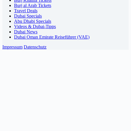
Burj Khalifa Tickets
Burj al Arab Tickets
Travel Deals
Dubai Specials
Abu Dhabi Specials
Videos & Dubai-Tipps
Dubai News
Dubai Oman Emirate Reiseführer (VAE)
Impressum
Datenschutz