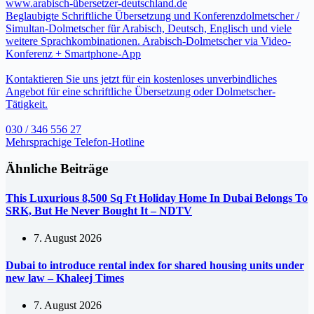
www.arabisch-übersetzer-deutschland.de
Beglaubigte Schriftliche Übersetzung und Konferenzdolmetscher /
Simultan-Dolmetscher für Arabisch, Deutsch, Englisch und viele
weitere Sprachkombinationen. Arabisch-Dolmetscher via Video-
Konferenz + Smartphone-App
Kontaktieren Sie uns jetzt für ein kostenloses unverbindliches
Angebot für eine schriftliche Übersetzung oder Dolmetscher-
Tätigkeit.
030 / 346 556 27
Mehrsprachige Telefon-Hotline
Ähnliche Beiträge
This Luxurious 8,500 Sq Ft Holiday Home In Dubai Belongs To
SRK, But He Never Bought It – NDTV
7. August 2026
Dubai to introduce rental index for shared housing units under
new law – Khaleej Times
7. August 2026