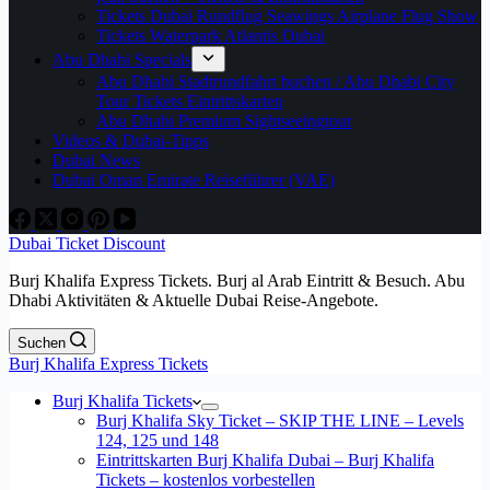
Tickets Dubai Rundflug Seawings Airplane Flug Show
Tickets Waterpark Atlantis Dubai
Abu Dhabi Specials
Abu Dhabi Stadtrundfahrt buchen / Abu Dhabi City
Tour Tickets Eintrittskarten
Abu Dhabi Premium Sightseeingtour
Videos & Dubai-Tipps
Dubai News
Dubai Oman Emirate Reiseführer (VAE)
Dubai Ticket Discount
Burj Khalifa Express Tickets. Burj al Arab Eintritt & Besuch. Abu
Dhabi Aktivitäten & Aktuelle Dubai Reise-Angebote.
Suchen
Burj Khalifa Express Tickets
Burj Khalifa Tickets
Burj Khalifa Sky Ticket – SKIP THE LINE – Levels
124, 125 und 148
Eintrittskarten Burj Khalifa Dubai – Burj Khalifa
Tickets – kostenlos vorbestellen