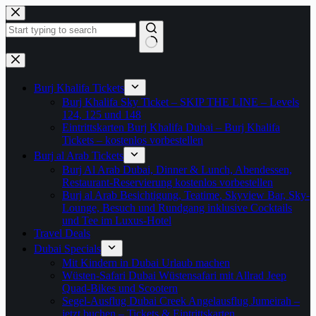
Zum
Inhalt
springen
Keine
Ergebnisse
Burj Khalifa Tickets
Burj Khalifa Sky Ticket – SKIP THE LINE – Levels
124, 125 und 148
Eintrittskarten Burj Khalifa Dubai – Burj Khalifa
Tickets – kostenlos vorbestellen
Burj al Arab Tickets
Burj Al Arab Dubai, Dinner & Lunch, Abendessen,
Restaurant-Reservierung kostenlos vorbestellen
Burj al Arab Besichtigung, Teatime, Skyview Bar, Sky-
Lounge, Besuch und Rundgang inklusive Cocktails
und Tee im Luxus-Hotel
Travel Deals
Dubai Specials
Mit Kindern in Dubai Urlaub machen
Wüsten-Safari Dubai Wüstensafari mit Allrad Jeep
Quad-Bikes und Scootern
Segel-Ausflug Dubai Creek Angelausflug Jumeirah –
jetzt buchen – Tickets & Eintrittskarten