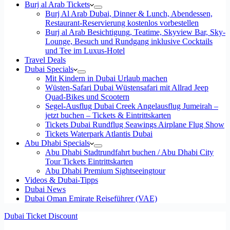
Burj al Arab Tickets
Burj Al Arab Dubai, Dinner & Lunch, Abendessen,
Restaurant-Reservierung kostenlos vorbestellen
Burj al Arab Besichtigung, Teatime, Skyview Bar, Sky-
Lounge, Besuch und Rundgang inklusive Cocktails
und Tee im Luxus-Hotel
Travel Deals
Dubai Specials
Mit Kindern in Dubai Urlaub machen
Wüsten-Safari Dubai Wüstensafari mit Allrad Jeep
Quad-Bikes und Scootern
Segel-Ausflug Dubai Creek Angelausflug Jumeirah –
jetzt buchen – Tickets & Eintrittskarten
Tickets Dubai Rundflug Seawings Airplane Flug Show
Tickets Waterpark Atlantis Dubai
Abu Dhabi Specials
Abu Dhabi Stadtrundfahrt buchen / Abu Dhabi City
Tour Tickets Eintrittskarten
Abu Dhabi Premium Sightseeingtour
Videos & Dubai-Tipps
Dubai News
Dubai Oman Emirate Reiseführer (VAE)
Dubai Ticket Discount