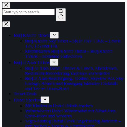
Zum
Inhalt
springen
Keine
Ergebnisse
Burj Khalifa Tickets
Burj Khalifa Sky Ticket – SKIP THE LINE – Levels
124, 125 und 148
Eintrittskarten Burj Khalifa Dubai – Burj Khalifa
Tickets – kostenlos vorbestellen
Burj al Arab Tickets
Burj Al Arab Dubai, Dinner & Lunch, Abendessen,
Restaurant-Reservierung kostenlos vorbestellen
Burj al Arab Besichtigung, Teatime, Skyview Bar, Sky-
Lounge, Besuch und Rundgang inklusive Cocktails
und Tee im Luxus-Hotel
Travel Deals
Dubai Specials
Mit Kindern in Dubai Urlaub machen
Wüsten-Safari Dubai Wüstensafari mit Allrad Jeep
Quad-Bikes und Scootern
Segel-Ausflug Dubai Creek Angelausflug Jumeirah –
jetzt buchen – Tickets & Eintrittskarten