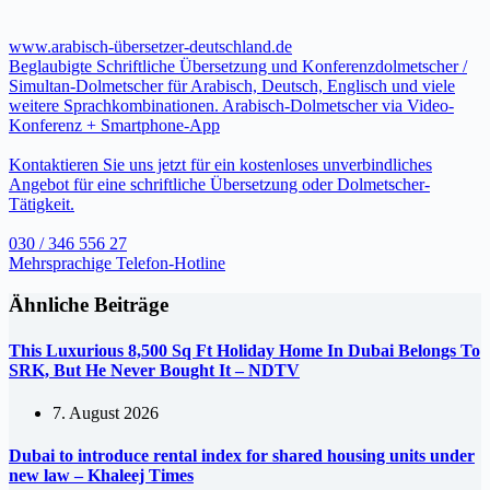
www.arabisch-übersetzer-deutschland.de
Beglaubigte Schriftliche Übersetzung und Konferenzdolmetscher /
Simultan-Dolmetscher für Arabisch, Deutsch, Englisch und viele
weitere Sprachkombinationen. Arabisch-Dolmetscher via Video-
Konferenz + Smartphone-App
Kontaktieren Sie uns jetzt für ein kostenloses unverbindliches
Angebot für eine schriftliche Übersetzung oder Dolmetscher-
Tätigkeit.
030 / 346 556 27
Mehrsprachige Telefon-Hotline
Ähnliche Beiträge
This Luxurious 8,500 Sq Ft Holiday Home In Dubai Belongs To
SRK, But He Never Bought It – NDTV
7. August 2026
Dubai to introduce rental index for shared housing units under
new law – Khaleej Times