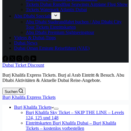
Tickets Dubai Rundflug Seawings Airplane Flug Show
Tickets Waterpark Atlantis Dubai
Abu Dhabi Specials
Abu Dhabi Stadtrundfahrt buchen / Abu Dhabi City
Tour Tickets Eintrittskarten
Abu Dhabi Premium Sightseeingtour
Videos & Dubai-Tipps
Dubai News
Dubai Oman Emirate Reiseführer (VAE)
Dubai Ticket Discount
Burj Khalifa Express Tickets. Burj al Arab Eintritt & Besuch. Abu
Dhabi Aktivitäten & Aktuelle Dubai Reise-Angebote.
Suchen
Burj Khalifa Express Tickets
Burj Khalifa Tickets
Burj Khalifa Sky Ticket – SKIP THE LINE – Levels
124, 125 und 148
Eintrittskarten Burj Khalifa Dubai – Burj Khalifa
Tickets – kostenlos vorbestellen