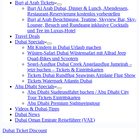
Burj al Arab Tickets
Burj Al Arab Dubai, Dinner & Lunch, Abendessen,
Restaurant-Reservierung kostenlos vorbestellen
Burj al Arab Besichtigung, Teatime, Skyview Bar, Sky-
Lounge, Besuch und Rundgang inklusive Cocktails
und Tee im Luxus-Hotel
Travel Deals
Dubai Specials
Mit Kindern in Dubai Urlaub machen
Wüsten-Safari Dubai Wüstensafari mit Allrad Jeep
Quad-Bikes und Scootern
Segel-Ausflug Dubai Creek Angelausflug Jumeirah –
jetzt buchen – Tickets & Eintrittskarten
Tickets Dubai Rundflug Seawings Airplane Flug Show
Tickets Waterpark Atlantis Dubai
Abu Dhabi Specials
Abu Dhabi Stadtrundfahrt buchen / Abu Dhabi City
Tour Tickets Eintrittskarten
Abu Dhabi Premium Sightseeingtour
Videos & Dubai-Tipps
Dubai News
Dubai Oman Emirate Reiseführer (VAE)
Dubai Ticket Discount