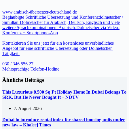
www.arabisch-übersetzer-deutschland.de
Beglaubigte Schriftliche Übersetzung und Konferenzdolmetscher /
Simultan-Dolmetscher für Arabisch, Deutsch, Englisch und viele
weitere Sprachkombinationen. Arabisch-Dolmetscher via Video-
Konferenz + Smartphone-App
Kontaktieren Sie uns jetzt für ein kostenloses unverbindliches
Angebot für eine schriftliche Übersetzung oder Dolmetscher-
Tätigkeit.
030 / 346 556 27
Mehrsprachige Telefon-Hotline
Ähnliche Beiträge
This Luxurious 8,500 Sq Ft Holiday Home In Dubai Belongs To
SRK, But He Never Bought It – NDTV
7. August 2026
Dubai to introduce rental index for shared housing units under
new law – Khaleej Times