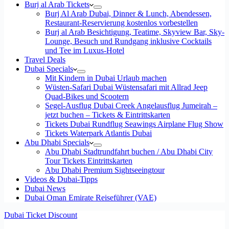
Burj al Arab Tickets
Burj Al Arab Dubai, Dinner & Lunch, Abendessen,
Restaurant-Reservierung kostenlos vorbestellen
Burj al Arab Besichtigung, Teatime, Skyview Bar, Sky-
Lounge, Besuch und Rundgang inklusive Cocktails
und Tee im Luxus-Hotel
Travel Deals
Dubai Specials
Mit Kindern in Dubai Urlaub machen
Wüsten-Safari Dubai Wüstensafari mit Allrad Jeep
Quad-Bikes und Scootern
Segel-Ausflug Dubai Creek Angelausflug Jumeirah –
jetzt buchen – Tickets & Eintrittskarten
Tickets Dubai Rundflug Seawings Airplane Flug Show
Tickets Waterpark Atlantis Dubai
Abu Dhabi Specials
Abu Dhabi Stadtrundfahrt buchen / Abu Dhabi City
Tour Tickets Eintrittskarten
Abu Dhabi Premium Sightseeingtour
Videos & Dubai-Tipps
Dubai News
Dubai Oman Emirate Reiseführer (VAE)
Dubai Ticket Discount