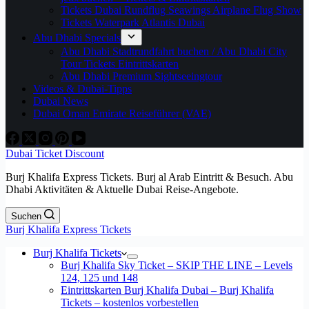
Tickets Dubai Rundflug Seawings Airplane Flug Show
Tickets Waterpark Atlantis Dubai
Abu Dhabi Specials
Abu Dhabi Stadtrundfahrt buchen / Abu Dhabi City
Tour Tickets Eintrittskarten
Abu Dhabi Premium Sightseeingtour
Videos & Dubai-Tipps
Dubai News
Dubai Oman Emirate Reiseführer (VAE)
Dubai Ticket Discount
Burj Khalifa Express Tickets. Burj al Arab Eintritt & Besuch. Abu
Dhabi Aktivitäten & Aktuelle Dubai Reise-Angebote.
Suchen
Burj Khalifa Express Tickets
Burj Khalifa Tickets
Burj Khalifa Sky Ticket – SKIP THE LINE – Levels
124, 125 und 148
Eintrittskarten Burj Khalifa Dubai – Burj Khalifa
Tickets – kostenlos vorbestellen