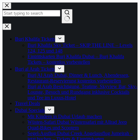
Zum
Inhalt
springen
Keine
Ergebnisse
Burj Khalifa Tickets
Burj Khalifa Sky Ticket – SKIP THE LINE – Levels
124, 125 und 148
Eintrittskarten Burj Khalifa Dubai – Burj Khalifa
Tickets – kostenlos vorbestellen
Burj al Arab Tickets
Burj Al Arab Dubai, Dinner & Lunch, Abendessen,
Restaurant-Reservierung kostenlos vorbestellen
Burj al Arab Besichtigung, Teatime, Skyview Bar, Sky-
Lounge, Besuch und Rundgang inklusive Cocktails
und Tee im Luxus-Hotel
Travel Deals
Dubai Specials
Mit Kindern in Dubai Urlaub machen
Wüsten-Safari Dubai Wüstensafari mit Allrad Jeep
Quad-Bikes und Scootern
Segel-Ausflug Dubai Creek Angelausflug Jumeirah –
jetzt buchen – Tickets & Eintrittskarten