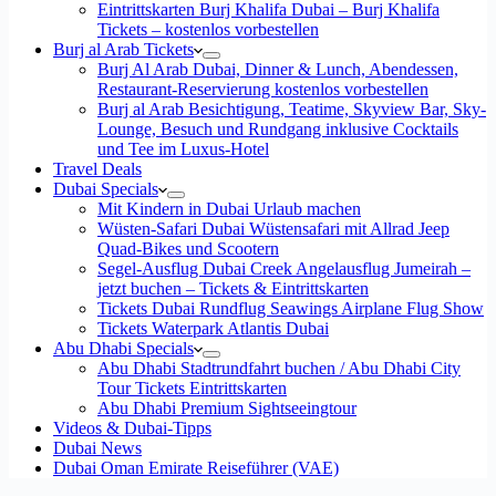
Eintrittskarten Burj Khalifa Dubai – Burj Khalifa
Tickets – kostenlos vorbestellen
Burj al Arab Tickets
Burj Al Arab Dubai, Dinner & Lunch, Abendessen,
Restaurant-Reservierung kostenlos vorbestellen
Burj al Arab Besichtigung, Teatime, Skyview Bar, Sky-
Lounge, Besuch und Rundgang inklusive Cocktails
und Tee im Luxus-Hotel
Travel Deals
Dubai Specials
Mit Kindern in Dubai Urlaub machen
Wüsten-Safari Dubai Wüstensafari mit Allrad Jeep
Quad-Bikes und Scootern
Segel-Ausflug Dubai Creek Angelausflug Jumeirah –
jetzt buchen – Tickets & Eintrittskarten
Tickets Dubai Rundflug Seawings Airplane Flug Show
Tickets Waterpark Atlantis Dubai
Abu Dhabi Specials
Abu Dhabi Stadtrundfahrt buchen / Abu Dhabi City
Tour Tickets Eintrittskarten
Abu Dhabi Premium Sightseeingtour
Videos & Dubai-Tipps
Dubai News
Dubai Oman Emirate Reiseführer (VAE)