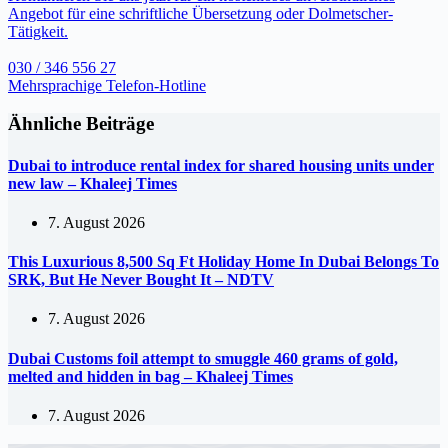
Angebot für eine schriftliche Übersetzung oder Dolmetscher-
Tätigkeit.
030 / 346 556 27
Mehrsprachige Telefon-Hotline
Ähnliche Beiträge
Dubai to introduce rental index for shared housing units under
new law – Khaleej Times
7. August 2026
This Luxurious 8,500 Sq Ft Holiday Home In Dubai Belongs To
SRK, But He Never Bought It – NDTV
7. August 2026
Dubai Customs foil attempt to smuggle 460 grams of gold,
melted and hidden in bag – Khaleej Times
7. August 2026