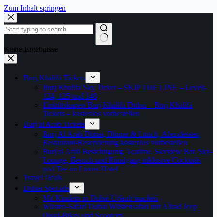
Zum Inhalt springen
Keine Ergebnisse
Burj Khalifa Tickets
Burj Khalifa Sky Ticket – SKIP THE LINE – Levels
124, 125 und 148
Eintrittskarten Burj Khalifa Dubai – Burj Khalifa
Tickets – kostenlos vorbestellen
Burj al Arab Tickets
Burj Al Arab Dubai, Dinner & Lunch, Abendessen,
Restaurant-Reservierung kostenlos vorbestellen
Burj al Arab Besichtigung, Teatime, Skyview Bar, Sky-
Lounge, Besuch und Rundgang inklusive Cocktails
und Tee im Luxus-Hotel
Travel Deals
Dubai Specials
Mit Kindern in Dubai Urlaub machen
Wüsten-Safari Dubai Wüstensafari mit Allrad Jeep
Quad-Bikes und Scootern