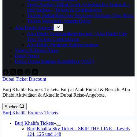
Segel-Ausflug Dubai Creek Angelausflug Jumeirah –
jetzt buchen – Tickets & Eintrittskarten
Tickets Dubai Rundflug Seawings Airplane Flug Show
Tickets Waterpark Atlantis Dubai
Abu Dhabi Specials
Abu Dhabi Stadtrundfahrt buchen / Abu Dhabi City
Tour Tickets Eintrittskarten
Abu Dhabi Premium Sightseeingtour
Videos & Dubai-Tipps
Dubai News
Dubai Oman Emirate Reiseführer (VAE)
Dubai Ticket Discount
Burj Khalifa Express Tickets. Burj al Arab Eintritt & Besuch. Abu
Dhabi Aktivitäten & Aktuelle Dubai Reise-Angebote.
Suchen
Burj Khalifa Express Tickets
Burj Khalifa Tickets
Burj Khalifa Sky Ticket – SKIP THE LINE – Levels
124, 125 und 148