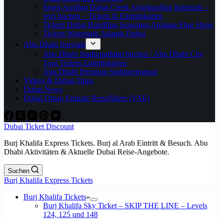
Segel-Ausflug Dubai Creek Angelausflug Jumeirah –
jetzt buchen – Tickets & Eintrittskarten
Tickets Dubai Rundflug Seawings Airplane Flug Show
Tickets Waterpark Atlantis Dubai
Abu Dhabi Specials
Abu Dhabi Stadtrundfahrt buchen / Abu Dhabi City
Tour Tickets Eintrittskarten
Abu Dhabi Premium Sightseeingtour
Videos & Dubai-Tipps
Dubai News
Dubai Oman Emirate Reiseführer (VAE)
Dubai Ticket Discount
Burj Khalifa Express Tickets. Burj al Arab Eintritt & Besuch. Abu
Dhabi Aktivitäten & Aktuelle Dubai Reise-Angebote.
Suchen
Burj Khalifa Express Tickets
Burj Khalifa Tickets
Burj Khalifa Sky Ticket – SKIP THE LINE – Levels
124, 125 und 148