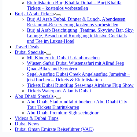
Eintrittskarten Burj Khalifa Dubai – Burj Khalifa
Tickets – kostenlos vorbestellen
Burj al Arab Tickets
Burj Al Arab Dubai, Dinner & Lunch, Abendessen,
Restaurant-Reservierung kostenlos vorbestellen
Burj al Arab Besichtigung, Teatime, Skyview Bar, Sky-
Lounge, Besuch und Rundgang inklusive Cocktails
und Tee im Luxus-Hotel
Travel Deals
Dubai Specials
Mit Kindern in Dubai Urlaub machen
Wüsten-Safari Dubai Wüstensafari mit Allrad Jeep
Quad-Bikes und Scootern
Segel-Ausflug Dubai Creek Angelausflug Jumeirah –
jetzt buchen – Tickets & Eintrittskarten
Tickets Dubai Rundflug Seawings Airplane Flug Show
Tickets Waterpark Atlantis Dubai
Abu Dhabi Specials
Abu Dhabi Stadtrundfahrt buchen / Abu Dhabi City
Tour Tickets Eintrittskarten
Abu Dhabi Premium Sightseeingtour
Videos & Dubai-Tipps
Dubai News
Dubai Oman Emirate Reiseführer (VAE)