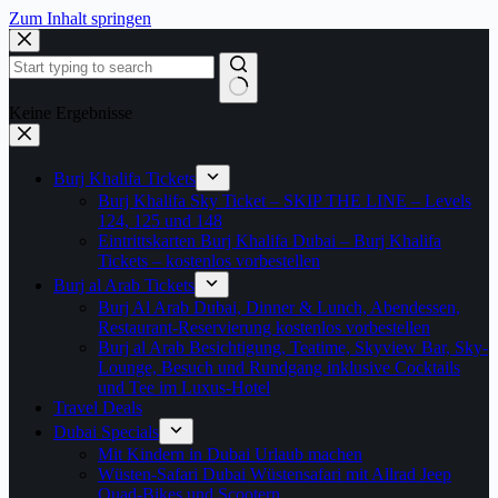
Zum Inhalt springen
Keine Ergebnisse
Burj Khalifa Tickets
Burj Khalifa Sky Ticket – SKIP THE LINE – Levels
124, 125 und 148
Eintrittskarten Burj Khalifa Dubai – Burj Khalifa
Tickets – kostenlos vorbestellen
Burj al Arab Tickets
Burj Al Arab Dubai, Dinner & Lunch, Abendessen,
Restaurant-Reservierung kostenlos vorbestellen
Burj al Arab Besichtigung, Teatime, Skyview Bar, Sky-
Lounge, Besuch und Rundgang inklusive Cocktails
und Tee im Luxus-Hotel
Travel Deals
Dubai Specials
Mit Kindern in Dubai Urlaub machen
Wüsten-Safari Dubai Wüstensafari mit Allrad Jeep
Quad-Bikes und Scootern