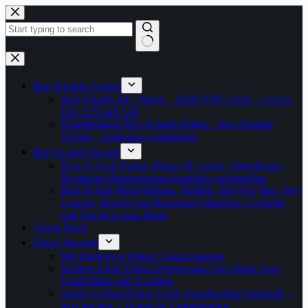
Zum
Inhalt
springen
Keine
Ergebnisse
Burj Khalifa Tickets
Burj Khalifa Sky Ticket – SKIP THE LINE – Levels
124, 125 und 148
Eintrittskarten Burj Khalifa Dubai – Burj Khalifa
Tickets – kostenlos vorbestellen
Burj al Arab Tickets
Burj Al Arab Dubai, Dinner & Lunch, Abendessen,
Restaurant-Reservierung kostenlos vorbestellen
Burj al Arab Besichtigung, Teatime, Skyview Bar, Sky-
Lounge, Besuch und Rundgang inklusive Cocktails
und Tee im Luxus-Hotel
Travel Deals
Dubai Specials
Mit Kindern in Dubai Urlaub machen
Wüsten-Safari Dubai Wüstensafari mit Allrad Jeep
Quad-Bikes und Scootern
Segel-Ausflug Dubai Creek Angelausflug Jumeirah –
jetzt buchen – Tickets & Eintrittskarten