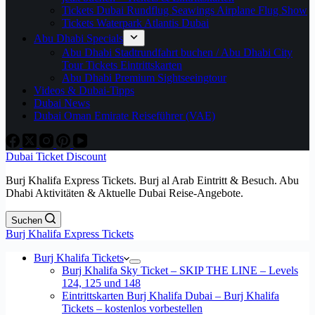
Tickets Dubai Rundflug Seawings Airplane Flug Show
Tickets Waterpark Atlantis Dubai
Abu Dhabi Specials
Abu Dhabi Stadtrundfahrt buchen / Abu Dhabi City
Tour Tickets Eintrittskarten
Abu Dhabi Premium Sightseeingtour
Videos & Dubai-Tipps
Dubai News
Dubai Oman Emirate Reiseführer (VAE)
Dubai Ticket Discount
Burj Khalifa Express Tickets. Burj al Arab Eintritt & Besuch. Abu
Dhabi Aktivitäten & Aktuelle Dubai Reise-Angebote.
Suchen
Burj Khalifa Express Tickets
Burj Khalifa Tickets
Burj Khalifa Sky Ticket – SKIP THE LINE – Levels
124, 125 und 148
Eintrittskarten Burj Khalifa Dubai – Burj Khalifa
Tickets – kostenlos vorbestellen