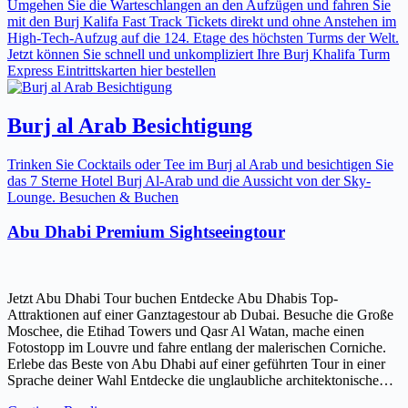
Umgehen Sie die Warteschlangen an den Aufzügen und fahren Sie
mit den Burj Kalifa Fast Track Tickets direkt und ohne Anstehen im
High-Tech-Aufzug auf die 124. Etage des höchsten Turms der Welt.
Jetzt können Sie schnell und unkompliziert Ihre Burj Khalifa Turm
Express Eintrittskarten hier bestellen
Burj al Arab Besichtigung
Trinken Sie Cocktails oder Tee im Burj al Arab und besichtigen Sie
das 7 Sterne Hotel Burj Al-Arab und die Aussicht von der Sky-
Lounge. Besuchen & Buchen
Abu Dhabi Premium Sightseeingtour
Jetzt Abu Dhabi Tour buchen Entdecke Abu Dhabis Top-
Attraktionen auf einer Ganztagestour ab Dubai. Besuche die Große
Moschee, die Etihad Towers und Qasr Al Watan, mache einen
Fotostopp im Louvre und fahre entlang der malerischen Corniche.
Erlebe das Beste von Abu Dhabi auf einer geführten Tour in einer
Sprache deiner Wahl Entdecke die unglaubliche architektonische…