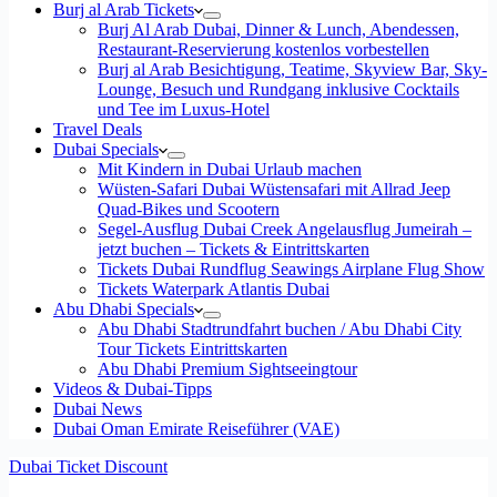
Burj al Arab Tickets
Burj Al Arab Dubai, Dinner & Lunch, Abendessen,
Restaurant-Reservierung kostenlos vorbestellen
Burj al Arab Besichtigung, Teatime, Skyview Bar, Sky-
Lounge, Besuch und Rundgang inklusive Cocktails
und Tee im Luxus-Hotel
Travel Deals
Dubai Specials
Mit Kindern in Dubai Urlaub machen
Wüsten-Safari Dubai Wüstensafari mit Allrad Jeep
Quad-Bikes und Scootern
Segel-Ausflug Dubai Creek Angelausflug Jumeirah –
jetzt buchen – Tickets & Eintrittskarten
Tickets Dubai Rundflug Seawings Airplane Flug Show
Tickets Waterpark Atlantis Dubai
Abu Dhabi Specials
Abu Dhabi Stadtrundfahrt buchen / Abu Dhabi City
Tour Tickets Eintrittskarten
Abu Dhabi Premium Sightseeingtour
Videos & Dubai-Tipps
Dubai News
Dubai Oman Emirate Reiseführer (VAE)
Dubai Ticket Discount