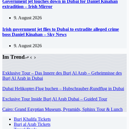
Government jet touches down in Dubai for Daniel Kinahan
extradition – Irish Mirror
9. August 2026
Irish government jet flies to Dubai to extradite alleged crime
boss Daniel Kinahan – Sky News
9. August 2026
Im Trend
Exklusive Tour – Das Innere des Burj Al Arab – Geheimnisse des
Burj Al Arab in Dubai
Dubai Helikopter-Flug buchen – Hubschrauber-Rundflug in Dubai
Exclusive Tour Inside Burj Al Arab Dubai – Guided Tour
Cairo: Grand Egyptian Museum, Pyramids, Sphinx Tour & Lunch
Burj Khalifa Tickets
Burj al Arab Tickets