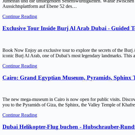
Jumeirah und die umliegenden Sehenswürdigkeiten. Wähle zwischen ein
Aussichtsplattform auf Ebene 52 des…
Continue Reading
Exclusive Tour Inside Burj Al Arab Dubai - Guided 
Book Now Enjoy an exclusive tour to explore the secrets of the Burj 
iconic Burj Al Arab, one of Dubai’s most legendary landmarks. This ar
Continue Reading
Cairo: Grand Egyptian Museum, Pyramids, Sphinx
The new mega-museum in Cairo is now open for public visits. Discov
you to the Pyramids of Giza, the Sphinx, the Valley Temple of Kh
Continue Reading
Dubai Helikopter-Flug buchen - Hubschrauber-Rundf