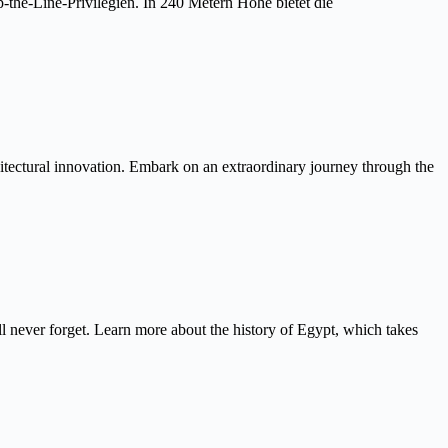
the-Line-Privilegien. In 240 Metern Höhe bietet die
itectural innovation. Embark on an extraordinary journey through the
never forget. Learn more about the history of Egypt, which takes