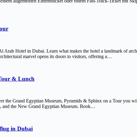
em allgemeinen Eintrittsticket oder einem Fast-Track-Ticket mit Skip-
Tour
Al Arab Hotel in Dubai. Learn what makes the hotel a landmark of arch
chitectural marvel opens its doors to visitors, offering a…
 Tour & Lunch
er the Grand Egyptian Museum, Pyramids & Sphinx on a Tour you will 
afre, and the New Grand Egyptian Museum. Book…
lug in Dubai