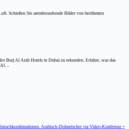
Luft. Schießen Sie atemberaubende Bilder von berühmten
es Burj Al Arab Hotels in Dubai zu erkunden. Erfahre, was das
j Al…
re Sprachkombinationen. Arabisch-Dolmetscher via Video-Konferenz +