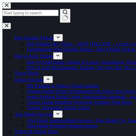
Zum
Inhalt
springen
Keine
Ergebnisse
Burj Khalifa Tickets
Burj Khalifa Sky Ticket – SKIP THE LINE – Levels 12
Eintrittskarten Burj Khalifa Dubai – Burj Khalifa Tickets
Burj al Arab Tickets
Burj Al Arab Dubai, Dinner & Lunch, Abendessen, Resta
Burj al Arab Besichtigung, Teatime, Skyview Bar, Sky
Travel Deals
Dubai Specials
Mit Kindern in Dubai Urlaub machen
Wüsten-Safari Dubai Wüstensafari mit Allrad Jeep Quad
Segel-Ausflug Dubai Creek Angelausflug Jumeirah – jetzt
Tickets Dubai Rundflug Seawings Airplane Flug Show
Tickets Waterpark Atlantis Dubai
Abu Dhabi Specials
Abu Dhabi Stadtrundfahrt buchen / Abu Dhabi City Tour T
Abu Dhabi Premium Sightseeingtour
Videos & Dubai-Tipps