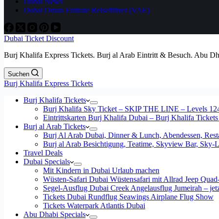
Dubai News
Dubai Oman Emirate Reiseführer (VAE)
Dubai Ticket Discount
Burj Khalifa Express Tickets. Burj al Arab Eintritt & Besuch. Abu D
Suchen
Burj Khalifa Express Tickets
Burj Khalifa Tickets
Burj Khalifa Sky Ticket – SKIP THE LINE – Levels 12
Eintrittskarten Burj Khalifa Dubai – Burj Khalifa Tickets
Burj al Arab Tickets
Burj Al Arab Dubai, Dinner & Lunch, Abendessen, Resta
Burj al Arab Besichtigung, Teatime, Skyview Bar, Sky
Travel Deals
Dubai Specials
Mit Kindern in Dubai Urlaub machen
Wüsten-Safari Dubai Wüstensafari mit Allrad Jeep Quad
Segel-Ausflug Dubai Creek Angelausflug Jumeirah – jetzt
Tickets Dubai Rundflug Seawings Airplane Flug Show
Tickets Waterpark Atlantis Dubai
Abu Dhabi Specials