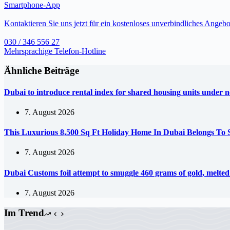
Smartphone-App
Kontaktieren Sie uns jetzt für ein kostenloses unverbindliches Angebo
030 / 346 556 27
Mehrsprachige Telefon-Hotline
Ähnliche Beiträge
Dubai to introduce rental index for shared housing units under 
7. August 2026
This Luxurious 8,500 Sq Ft Holiday Home In Dubai Belongs To
7. August 2026
Dubai Customs foil attempt to smuggle 460 grams of gold, melte
7. August 2026
Im Trend