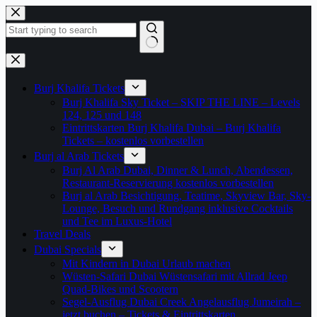
Zum
Inhalt
springen
Keine
Ergebnisse
Burj Khalifa Tickets
Burj Khalifa Sky Ticket – SKIP THE LINE – Levels
124, 125 und 148
Eintrittskarten Burj Khalifa Dubai – Burj Khalifa
Tickets – kostenlos vorbestellen
Burj al Arab Tickets
Burj Al Arab Dubai, Dinner & Lunch, Abendessen,
Restaurant-Reservierung kostenlos vorbestellen
Burj al Arab Besichtigung, Teatime, Skyview Bar, Sky-
Lounge, Besuch und Rundgang inklusive Cocktails
und Tee im Luxus-Hotel
Travel Deals
Dubai Specials
Mit Kindern in Dubai Urlaub machen
Wüsten-Safari Dubai Wüstensafari mit Allrad Jeep
Quad-Bikes und Scootern
Segel-Ausflug Dubai Creek Angelausflug Jumeirah –
jetzt buchen – Tickets & Eintrittskarten