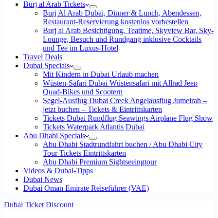
Burj al Arab Tickets
Burj Al Arab Dubai, Dinner & Lunch, Abendessen,
Restaurant-Reservierung kostenlos vorbestellen
Burj al Arab Besichtigung, Teatime, Skyview Bar, Sky-
Lounge, Besuch und Rundgang inklusive Cocktails
und Tee im Luxus-Hotel
Travel Deals
Dubai Specials
Mit Kindern in Dubai Urlaub machen
Wüsten-Safari Dubai Wüstensafari mit Allrad Jeep
Quad-Bikes und Scootern
Segel-Ausflug Dubai Creek Angelausflug Jumeirah –
jetzt buchen – Tickets & Eintrittskarten
Tickets Dubai Rundflug Seawings Airplane Flug Show
Tickets Waterpark Atlantis Dubai
Abu Dhabi Specials
Abu Dhabi Stadtrundfahrt buchen / Abu Dhabi City
Tour Tickets Eintrittskarten
Abu Dhabi Premium Sightseeingtour
Videos & Dubai-Tipps
Dubai News
Dubai Oman Emirate Reiseführer (VAE)
Dubai Ticket Discount