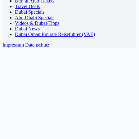
Burj al Arab Tickets
Travel Deals
Dubai Specials
Abu Dhabi Specials
Videos & Dubai-Tipps
Dubai News
Dubai Oman Emirate Reiseführer (VAE)
Impressum
Datenschutz