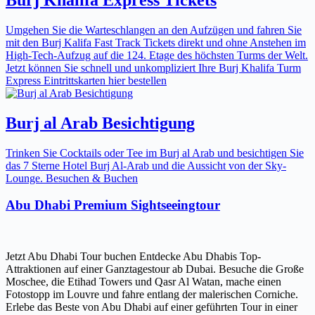
Umgehen Sie die Warteschlangen an den Aufzügen und fahren Sie
mit den Burj Kalifa Fast Track Tickets direkt und ohne Anstehen im
High-Tech-Aufzug auf die 124. Etage des höchsten Turms der Welt.
Jetzt können Sie schnell und unkompliziert Ihre Burj Khalifa Turm
Express Eintrittskarten hier bestellen
Burj al Arab Besichtigung
Trinken Sie Cocktails oder Tee im Burj al Arab und besichtigen Sie
das 7 Sterne Hotel Burj Al-Arab und die Aussicht von der Sky-
Lounge. Besuchen & Buchen
Abu Dhabi Premium Sightseeingtour
Jetzt Abu Dhabi Tour buchen Entdecke Abu Dhabis Top-
Attraktionen auf einer Ganztagestour ab Dubai. Besuche die Große
Moschee, die Etihad Towers und Qasr Al Watan, mache einen
Fotostopp im Louvre und fahre entlang der malerischen Corniche.
Erlebe das Beste von Abu Dhabi auf einer geführten Tour in einer