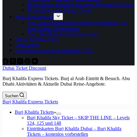
Tickets Dubai Rundflug Seawings Airplane Flug Show
Tickets Waterpark Atlantis Dubai
Abu Dhabi Specials
Abu Dhabi Stadtrundfahrt buchen / Abu Dhabi City
Tour Tickets Eintrittskarten
Abu Dhabi Premium Sightseeingtour
Videos & Dubai-Tipps
Dubai News
Dubai Oman Emirate Reiseführer (VAE)
Dubai Ticket Discount
Burj Khalifa Express Tickets. Burj al Arab Eintritt & Besuch. Abu
Dhabi Aktivitäten & Aktuelle Dubai Reise-Angebote.
Suchen
Burj Khalifa Express Tickets
Burj Khalifa Tickets
Burj Khalifa Sky Ticket – SKIP THE LINE – Levels
124, 125 und 148
Eintrittskarten Burj Khalifa Dubai – Burj Khalifa
Tickets – kostenlos vorbestellen