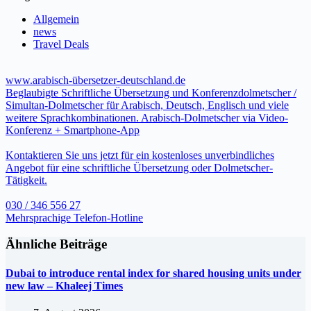
Allgemein
news
Travel Deals
www.arabisch-übersetzer-deutschland.de
Beglaubigte Schriftliche Übersetzung und Konferenzdolmetscher /
Simultan-Dolmetscher für Arabisch, Deutsch, Englisch und viele
weitere Sprachkombinationen. Arabisch-Dolmetscher via Video-
Konferenz + Smartphone-App
Kontaktieren Sie uns jetzt für ein kostenloses unverbindliches
Angebot für eine schriftliche Übersetzung oder Dolmetscher-
Tätigkeit.
030 / 346 556 27
Mehrsprachige Telefon-Hotline
Ähnliche Beiträge
Dubai to introduce rental index for shared housing units under
new law – Khaleej Times