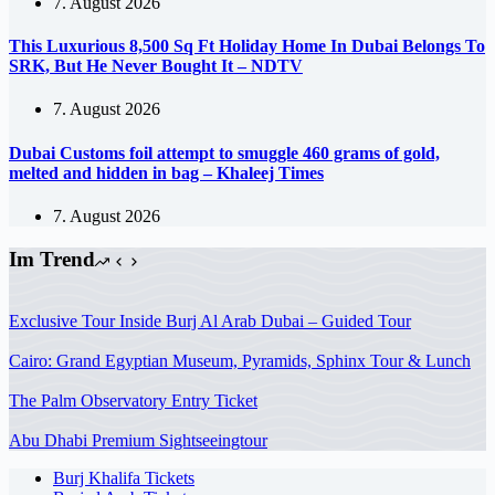
7. August 2026
This Luxurious 8,500 Sq Ft Holiday Home In Dubai Belongs To
SRK, But He Never Bought It – NDTV
7. August 2026
Dubai Customs foil attempt to smuggle 460 grams of gold,
melted and hidden in bag – Khaleej Times
7. August 2026
Im Trend
Exclusive Tour Inside Burj Al Arab Dubai – Guided Tour
Cairo: Grand Egyptian Museum, Pyramids, Sphinx Tour & Lunch
The Palm Observatory Entry Ticket
Abu Dhabi Premium Sightseeingtour
Burj Khalifa Tickets