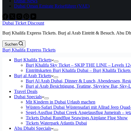
Dubai News
Dubai Oman Emirate Reiseführer (VAE)
Dubai Ticket Discount
Burj Khalifa Express Tickets. Burj al Arab Eintritt & Besuch. Abu D
Suchen
Burj Khalifa Express Tickets
Burj Khalifa Tickets
Burj Khalifa Sky Ticket – SKIP THE LINE – Levels 12
Eintrittskarten Burj Khalifa Dubai – Burj Khalifa Tickets
Burj al Arab Tickets
Burj Al Arab Dubai, Dinner & Lunch, Abendessen, Resta
Burj al Arab Besichtigung, Teatime, Skyview Bar, Sky
Travel Deals
Dubai Specials
Mit Kindern in Dubai Urlaub machen
Wüsten-Safari Dubai Wüstensafari mit Allrad Jeep Quad
Segel-Ausflug Dubai Creek Angelausflug Jumeirah – jetzt
Tickets Dubai Rundflug Seawings Airplane Flug Show
Tickets Waterpark Atlantis Dubai
Abu Dhabi Specials