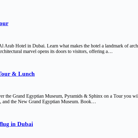
Tour
Al Arab Hotel in Dubai. Learn what makes the hotel a landmark of arch
chitectural marvel opens its doors to visitors, offering a…
 Tour & Lunch
er the Grand Egyptian Museum, Pyramids & Sphinx on a Tour you will 
afre, and the New Grand Egyptian Museum. Book…
lug in Dubai