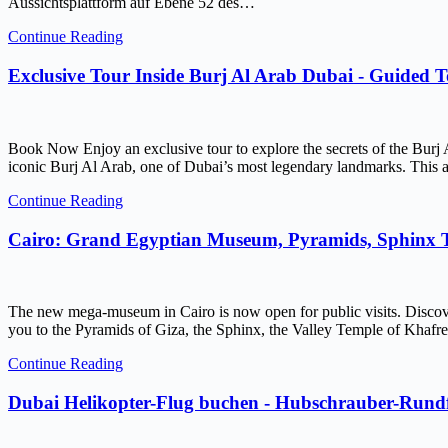
Aussichtsplattform auf Ebene 52 des…
Continue Reading
Exclusive Tour Inside Burj Al Arab Dubai - Guided 
Book Now Enjoy an exclusive tour to explore the secrets of the Burj 
iconic Burj Al Arab, one of Dubai’s most legendary landmarks. This ar
Continue Reading
Cairo: Grand Egyptian Museum, Pyramids, Sphinx
The new mega-museum in Cairo is now open for public visits. Discov
you to the Pyramids of Giza, the Sphinx, the Valley Temple of Kh
Continue Reading
Dubai Helikopter-Flug buchen - Hubschrauber-Rundf