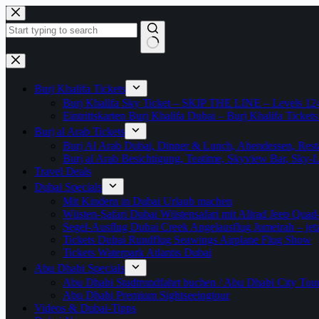
Zum
Inhalt
springen
Keine
Ergebnisse
Burj Khalifa Tickets
Burj Khalifa Sky Ticket – SKIP THE LINE – Levels 12
Eintrittskarten Burj Khalifa Dubai – Burj Khalifa Tickets
Burj al Arab Tickets
Burj Al Arab Dubai, Dinner & Lunch, Abendessen, Resta
Burj al Arab Besichtigung, Teatime, Skyview Bar, Sky
Travel Deals
Dubai Specials
Mit Kindern in Dubai Urlaub machen
Wüsten-Safari Dubai Wüstensafari mit Allrad Jeep Quad
Segel-Ausflug Dubai Creek Angelausflug Jumeirah – jetzt
Tickets Dubai Rundflug Seawings Airplane Flug Show
Tickets Waterpark Atlantis Dubai
Abu Dhabi Specials
Abu Dhabi Stadtrundfahrt buchen / Abu Dhabi City Tour T
Abu Dhabi Premium Sightseeingtour
Videos & Dubai-Tipps