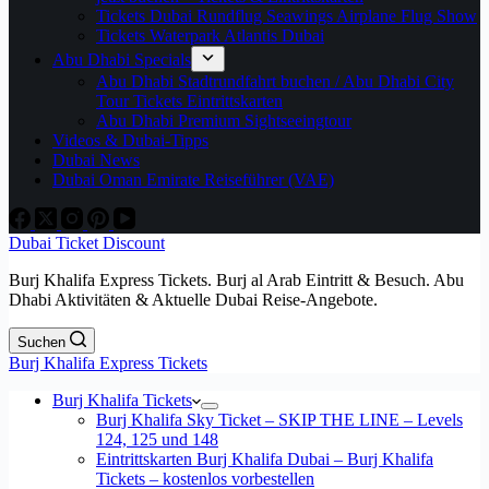
Tickets Dubai Rundflug Seawings Airplane Flug Show
Tickets Waterpark Atlantis Dubai
Abu Dhabi Specials
Abu Dhabi Stadtrundfahrt buchen / Abu Dhabi City
Tour Tickets Eintrittskarten
Abu Dhabi Premium Sightseeingtour
Videos & Dubai-Tipps
Dubai News
Dubai Oman Emirate Reiseführer (VAE)
Dubai Ticket Discount
Burj Khalifa Express Tickets. Burj al Arab Eintritt & Besuch. Abu
Dhabi Aktivitäten & Aktuelle Dubai Reise-Angebote.
Suchen
Burj Khalifa Express Tickets
Burj Khalifa Tickets
Burj Khalifa Sky Ticket – SKIP THE LINE – Levels
124, 125 und 148
Eintrittskarten Burj Khalifa Dubai – Burj Khalifa
Tickets – kostenlos vorbestellen