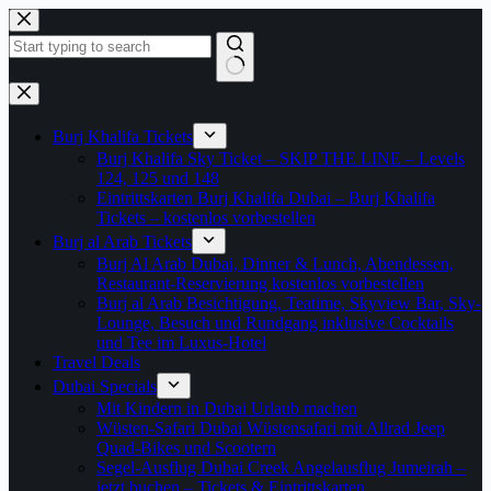
Zum
Inhalt
springen
Keine
Ergebnisse
Burj Khalifa Tickets
Burj Khalifa Sky Ticket – SKIP THE LINE – Levels
124, 125 und 148
Eintrittskarten Burj Khalifa Dubai – Burj Khalifa
Tickets – kostenlos vorbestellen
Burj al Arab Tickets
Burj Al Arab Dubai, Dinner & Lunch, Abendessen,
Restaurant-Reservierung kostenlos vorbestellen
Burj al Arab Besichtigung, Teatime, Skyview Bar, Sky-
Lounge, Besuch und Rundgang inklusive Cocktails
und Tee im Luxus-Hotel
Travel Deals
Dubai Specials
Mit Kindern in Dubai Urlaub machen
Wüsten-Safari Dubai Wüstensafari mit Allrad Jeep
Quad-Bikes und Scootern
Segel-Ausflug Dubai Creek Angelausflug Jumeirah –
jetzt buchen – Tickets & Eintrittskarten