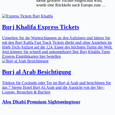
meine grössere Tochter eingeschult wird,
wurde eine Rückkehr nach Europa zum …
Burj Khalifa Express Tickets
Umgehen Sie die Warteschlangen an den Aufzügen und fahren Sie
mit den Burj Kalifa Fast Track Tickets direkt und ohne Anstehen im
High-Tech-Aufzug auf die 124. Etage des höchsten Turms der Welt.
Jetzt können Sie schnell und unkompliziert Ihre Burj Khalifa Turm
Express Eintrittskarten hier bestellen
Burj al Arab Besichtigung
Trinken Sie Cocktails oder Tee im Burj al Arab und besichtigen Sie
das 7 Sterne Hotel Burj Al-Arab und die Aussicht von der Sky-
Lounge. Besuchen & Buchen
Abu Dhabi Premium Sightseeingtour