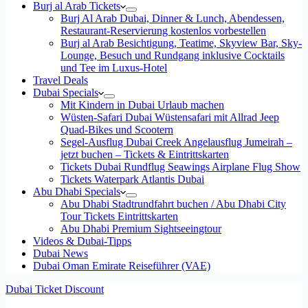
Burj al Arab Tickets
Burj Al Arab Dubai, Dinner & Lunch, Abendessen,
Restaurant-Reservierung kostenlos vorbestellen
Burj al Arab Besichtigung, Teatime, Skyview Bar, Sky-
Lounge, Besuch und Rundgang inklusive Cocktails
und Tee im Luxus-Hotel
Travel Deals
Dubai Specials
Mit Kindern in Dubai Urlaub machen
Wüsten-Safari Dubai Wüstensafari mit Allrad Jeep
Quad-Bikes und Scootern
Segel-Ausflug Dubai Creek Angelausflug Jumeirah –
jetzt buchen – Tickets & Eintrittskarten
Tickets Dubai Rundflug Seawings Airplane Flug Show
Tickets Waterpark Atlantis Dubai
Abu Dhabi Specials
Abu Dhabi Stadtrundfahrt buchen / Abu Dhabi City
Tour Tickets Eintrittskarten
Abu Dhabi Premium Sightseeingtour
Videos & Dubai-Tipps
Dubai News
Dubai Oman Emirate Reiseführer (VAE)
Dubai Ticket Discount