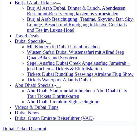
Burj al Arab Tickets
Burj Al Arab Dubai, Dinner & Lunch, Abendessen,
Restaurant-Reservierung kostenlos vorbestellen
Burj al Arab Besichtigung, Teatime, Skyview Bar, Sky-
Lounge, Besuch und Rundgang inklusive Cocktails
und Tee im Luxus-Hotel
Travel Deals
Dubai Specials
Mit Kindern in Dubai Urlaub machen
Wüsten-Safari Dubai Wüstensafari mit Allrad Jeep
Quad-Bikes und Scootern
Segel-Ausflug Dubai Creek Angelausflug Jumeirah –
jetzt buchen – Tickets & Eintrittskarten
Tickets Dubai Rundflug Seawings Airplane Flug Show
Tickets Waterpark Atlantis Dubai
Abu Dhabi Specials
Abu Dhabi Stadtrundfahrt buchen / Abu Dhabi City
Tour Tickets Eintrittskarten
Abu Dhabi Premium Sightseeingtour
Videos & Dubai-Tipps
Dubai News
Dubai Oman Emirate Reiseführer (VAE)
Dubai Ticket Discount