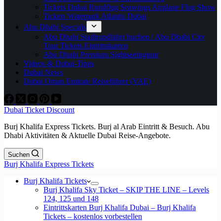
Tickets Dubai Rundflug Seawings Airplane Flug Show
Tickets Waterpark Atlantis Dubai
Abu Dhabi Specials
Abu Dhabi Stadtrundfahrt buchen / Abu Dhabi City
Tour Tickets Eintrittskarten
Abu Dhabi Premium Sightseeingtour
Videos & Dubai-Tipps
Dubai News
Dubai Oman Emirate Reiseführer (VAE)
Dubai Ticket Discount
Burj Khalifa Express Tickets. Burj al Arab Eintritt & Besuch. Abu
Dhabi Aktivitäten & Aktuelle Dubai Reise-Angebote.
Suchen
Burj Khalifa Express Tickets
Burj Khalifa Tickets
Burj Khalifa Sky Ticket – SKIP THE LINE – Levels
124, 125 und 148
Eintrittskarten Burj Khalifa Dubai – Burj Khalifa
Tickets – kostenlos vorbestellen