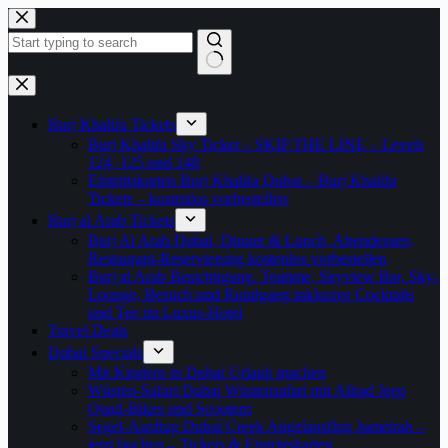
Zum
Inhalt
springen
Keine
Ergebnisse
Burj Khalifa Tickets
Burj Khalifa Sky Ticket – SKIP THE LINE – Levels
124, 125 und 148
Eintrittskarten Burj Khalifa Dubai – Burj Khalifa
Tickets – kostenlos vorbestellen
Burj al Arab Tickets
Burj Al Arab Dubai, Dinner & Lunch, Abendessen,
Restaurant-Reservierung kostenlos vorbestellen
Burj al Arab Besichtigung, Teatime, Skyview Bar, Sky-
Lounge, Besuch und Rundgang inklusive Cocktails
und Tee im Luxus-Hotel
Travel Deals
Dubai Specials
Mit Kindern in Dubai Urlaub machen
Wüsten-Safari Dubai Wüstensafari mit Allrad Jeep
Quad-Bikes und Scootern
Segel-Ausflug Dubai Creek Angelausflug Jumeirah –
jetzt buchen – Tickets & Eintrittskarten