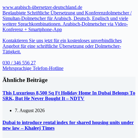
www.arabisch-übersetzer-deutschland.de
Beglaubigte Schriftliche Übersetzung und Konferenzdolmetscher /
Simultan-Dolmetscher für Arabisch, Deutsch, Englisch und viele
weitere Sprachkombinationen. Arabisch-Dolmetscher via Video-
Konferenz + Smartphone-App
Kontaktieren Sie uns jetzt für ein kostenloses unverbindliches
Angebot für eine schriftliche Übersetzung oder Dolmetscher-
Tätigkeit.
030 / 346 556 27
Mehrsprachige Telefon-Hotline
Ähnliche Beiträge
This Luxurious 8,500 Sq Ft Holiday Home In Dubai Belongs To
SRK, But He Never Bought It – NDTV
7. August 2026
Dubai to introduce rental index for shared housing units under
new law – Khaleej Times