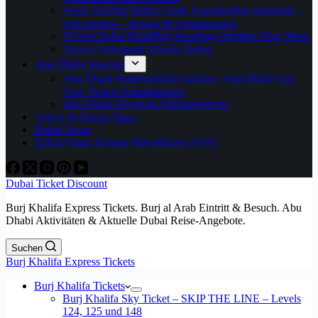
Segel-Ausflug Dubai Creek Angelausflug Jumeirah –
jetzt buchen – Tickets & Eintrittskarten
Tickets Dubai Rundflug Seawings Airplane Flug Show
Tickets Waterpark Atlantis Dubai
Abu Dhabi Specials
Abu Dhabi Stadtrundfahrt buchen / Abu Dhabi City
Tour Tickets Eintrittskarten
Abu Dhabi Premium Sightseeingtour
Videos & Dubai-Tipps
Dubai News
Dubai Oman Emirate Reiseführer (VAE)
Dubai Ticket Discount
Burj Khalifa Express Tickets. Burj al Arab Eintritt & Besuch. Abu
Dhabi Aktivitäten & Aktuelle Dubai Reise-Angebote.
Suchen
Burj Khalifa Express Tickets
Burj Khalifa Tickets
Burj Khalifa Sky Ticket – SKIP THE LINE – Levels
124, 125 und 148