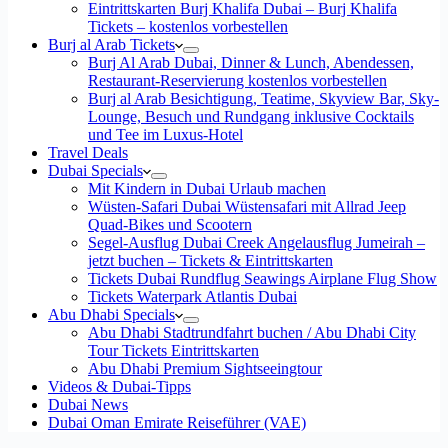
Eintrittskarten Burj Khalifa Dubai – Burj Khalifa
Tickets – kostenlos vorbestellen
Burj al Arab Tickets
Burj Al Arab Dubai, Dinner & Lunch, Abendessen,
Restaurant-Reservierung kostenlos vorbestellen
Burj al Arab Besichtigung, Teatime, Skyview Bar, Sky-
Lounge, Besuch und Rundgang inklusive Cocktails
und Tee im Luxus-Hotel
Travel Deals
Dubai Specials
Mit Kindern in Dubai Urlaub machen
Wüsten-Safari Dubai Wüstensafari mit Allrad Jeep
Quad-Bikes und Scootern
Segel-Ausflug Dubai Creek Angelausflug Jumeirah –
jetzt buchen – Tickets & Eintrittskarten
Tickets Dubai Rundflug Seawings Airplane Flug Show
Tickets Waterpark Atlantis Dubai
Abu Dhabi Specials
Abu Dhabi Stadtrundfahrt buchen / Abu Dhabi City
Tour Tickets Eintrittskarten
Abu Dhabi Premium Sightseeingtour
Videos & Dubai-Tipps
Dubai News
Dubai Oman Emirate Reiseführer (VAE)