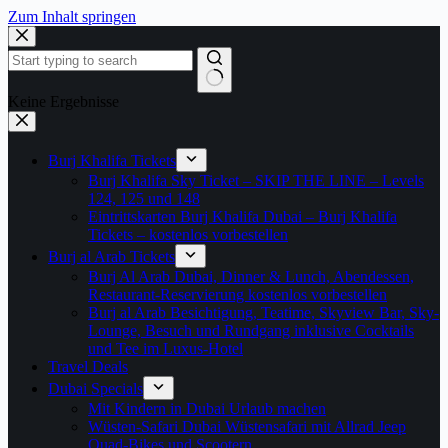
Zum Inhalt springen
Keine Ergebnisse
Burj Khalifa Tickets
Burj Khalifa Sky Ticket – SKIP THE LINE – Levels
124, 125 und 148
Eintrittskarten Burj Khalifa Dubai – Burj Khalifa
Tickets – kostenlos vorbestellen
Burj al Arab Tickets
Burj Al Arab Dubai, Dinner & Lunch, Abendessen,
Restaurant-Reservierung kostenlos vorbestellen
Burj al Arab Besichtigung, Teatime, Skyview Bar, Sky-
Lounge, Besuch und Rundgang inklusive Cocktails
und Tee im Luxus-Hotel
Travel Deals
Dubai Specials
Mit Kindern in Dubai Urlaub machen
Wüsten-Safari Dubai Wüstensafari mit Allrad Jeep
Quad-Bikes und Scootern