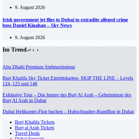
9. August 2026
Irish government jet flies to Dubai to extradite alleged crime
boss Daniel Kinahan – Sky News
9. August 2026
Im Trend
Abu Dhabi Premium Sightseeingtour
Burj Khalifa Sky Ticket Eintrittskarten- SKIP THE LINE – Levels
124, 125 und 148
Exklusive Tour – Das Innere des Burj Al Arab – Geheimnisse des
Burj Al Arab in Dubai
Dubai Helikopter-Flug buchen – Hubschrauber-Rundflug in Dubai
Burj Khalifa Tickets
Burj al Arab Tickets
Travel Deals
Dubai Specials