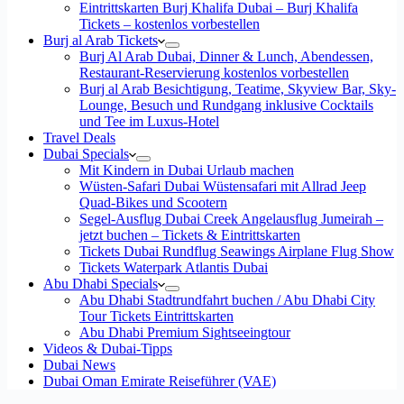
Eintrittskarten Burj Khalifa Dubai – Burj Khalifa
Tickets – kostenlos vorbestellen
Burj al Arab Tickets
Burj Al Arab Dubai, Dinner & Lunch, Abendessen,
Restaurant-Reservierung kostenlos vorbestellen
Burj al Arab Besichtigung, Teatime, Skyview Bar, Sky-
Lounge, Besuch und Rundgang inklusive Cocktails
und Tee im Luxus-Hotel
Travel Deals
Dubai Specials
Mit Kindern in Dubai Urlaub machen
Wüsten-Safari Dubai Wüstensafari mit Allrad Jeep
Quad-Bikes und Scootern
Segel-Ausflug Dubai Creek Angelausflug Jumeirah –
jetzt buchen – Tickets & Eintrittskarten
Tickets Dubai Rundflug Seawings Airplane Flug Show
Tickets Waterpark Atlantis Dubai
Abu Dhabi Specials
Abu Dhabi Stadtrundfahrt buchen / Abu Dhabi City
Tour Tickets Eintrittskarten
Abu Dhabi Premium Sightseeingtour
Videos & Dubai-Tipps
Dubai News
Dubai Oman Emirate Reiseführer (VAE)