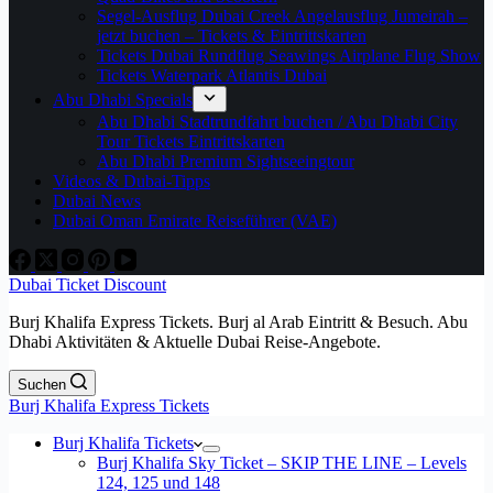
Segel-Ausflug Dubai Creek Angelausflug Jumeirah –
jetzt buchen – Tickets & Eintrittskarten
Tickets Dubai Rundflug Seawings Airplane Flug Show
Tickets Waterpark Atlantis Dubai
Abu Dhabi Specials
Abu Dhabi Stadtrundfahrt buchen / Abu Dhabi City
Tour Tickets Eintrittskarten
Abu Dhabi Premium Sightseeingtour
Videos & Dubai-Tipps
Dubai News
Dubai Oman Emirate Reiseführer (VAE)
Dubai Ticket Discount
Burj Khalifa Express Tickets. Burj al Arab Eintritt & Besuch. Abu
Dhabi Aktivitäten & Aktuelle Dubai Reise-Angebote.
Suchen
Burj Khalifa Express Tickets
Burj Khalifa Tickets
Burj Khalifa Sky Ticket – SKIP THE LINE – Levels
124, 125 und 148