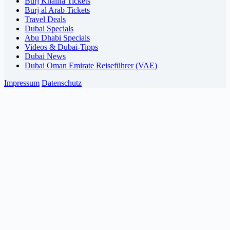
Burj Khalifa Tickets
Burj al Arab Tickets
Travel Deals
Dubai Specials
Abu Dhabi Specials
Videos & Dubai-Tipps
Dubai News
Dubai Oman Emirate Reiseführer (VAE)
Impressum
Datenschutz