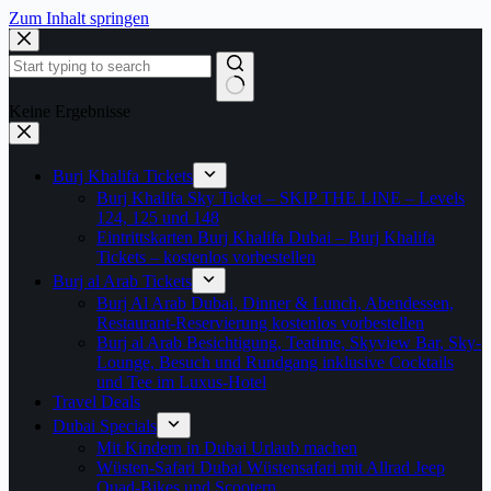
Zum Inhalt springen
Keine Ergebnisse
Burj Khalifa Tickets
Burj Khalifa Sky Ticket – SKIP THE LINE – Levels
124, 125 und 148
Eintrittskarten Burj Khalifa Dubai – Burj Khalifa
Tickets – kostenlos vorbestellen
Burj al Arab Tickets
Burj Al Arab Dubai, Dinner & Lunch, Abendessen,
Restaurant-Reservierung kostenlos vorbestellen
Burj al Arab Besichtigung, Teatime, Skyview Bar, Sky-
Lounge, Besuch und Rundgang inklusive Cocktails
und Tee im Luxus-Hotel
Travel Deals
Dubai Specials
Mit Kindern in Dubai Urlaub machen
Wüsten-Safari Dubai Wüstensafari mit Allrad Jeep
Quad-Bikes und Scootern