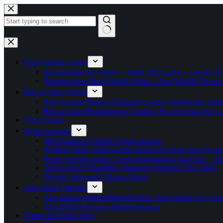
Zum
Inhalt
springen
Keine
Ergebnisse
Burj Khalifa Tickets
Burj Khalifa Sky Ticket – SKIP THE LINE – Levels 12
Eintrittskarten Burj Khalifa Dubai – Burj Khalifa Tickets
Burj al Arab Tickets
Burj Al Arab Dubai, Dinner & Lunch, Abendessen, Resta
Burj al Arab Besichtigung, Teatime, Skyview Bar, Sky
Travel Deals
Dubai Specials
Mit Kindern in Dubai Urlaub machen
Wüsten-Safari Dubai Wüstensafari mit Allrad Jeep Quad
Segel-Ausflug Dubai Creek Angelausflug Jumeirah – jetzt
Tickets Dubai Rundflug Seawings Airplane Flug Show
Tickets Waterpark Atlantis Dubai
Abu Dhabi Specials
Abu Dhabi Stadtrundfahrt buchen / Abu Dhabi City Tour T
Abu Dhabi Premium Sightseeingtour
Videos & Dubai-Tipps