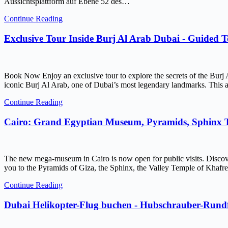
Aussichtsplattform auf Ebene 52 des…
Continue Reading
Exclusive Tour Inside Burj Al Arab Dubai - Guided 
Book Now Enjoy an exclusive tour to explore the secrets of the Burj 
iconic Burj Al Arab, one of Dubai’s most legendary landmarks. This ar
Continue Reading
Cairo: Grand Egyptian Museum, Pyramids, Sphinx
The new mega-museum in Cairo is now open for public visits. Discov
you to the Pyramids of Giza, the Sphinx, the Valley Temple of Kh
Continue Reading
Dubai Helikopter-Flug buchen - Hubschrauber-Rundf