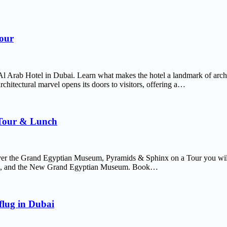
Tour
Al Arab Hotel in Dubai. Learn what makes the hotel a landmark of arch
chitectural marvel opens its doors to visitors, offering a…
 Tour & Lunch
er the Grand Egyptian Museum, Pyramids & Sphinx on a Tour you will 
afre, and the New Grand Egyptian Museum. Book…
lug in Dubai