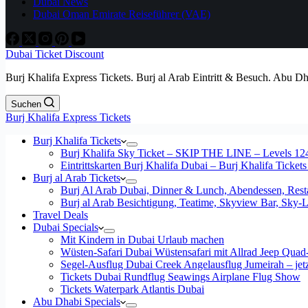
Dubai News
Dubai Oman Emirate Reiseführer (VAE)
Dubai Ticket Discount
Burj Khalifa Express Tickets. Burj al Arab Eintritt & Besuch. Abu D
Suchen
Burj Khalifa Express Tickets
Burj Khalifa Tickets
Burj Khalifa Sky Ticket – SKIP THE LINE – Levels 12
Eintrittskarten Burj Khalifa Dubai – Burj Khalifa Tickets
Burj al Arab Tickets
Burj Al Arab Dubai, Dinner & Lunch, Abendessen, Resta
Burj al Arab Besichtigung, Teatime, Skyview Bar, Sky
Travel Deals
Dubai Specials
Mit Kindern in Dubai Urlaub machen
Wüsten-Safari Dubai Wüstensafari mit Allrad Jeep Quad
Segel-Ausflug Dubai Creek Angelausflug Jumeirah – jetzt
Tickets Dubai Rundflug Seawings Airplane Flug Show
Tickets Waterpark Atlantis Dubai
Abu Dhabi Specials