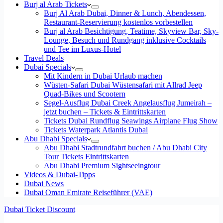
Burj al Arab Tickets
Burj Al Arab Dubai, Dinner & Lunch, Abendessen,
Restaurant-Reservierung kostenlos vorbestellen
Burj al Arab Besichtigung, Teatime, Skyview Bar, Sky-
Lounge, Besuch und Rundgang inklusive Cocktails
und Tee im Luxus-Hotel
Travel Deals
Dubai Specials
Mit Kindern in Dubai Urlaub machen
Wüsten-Safari Dubai Wüstensafari mit Allrad Jeep
Quad-Bikes und Scootern
Segel-Ausflug Dubai Creek Angelausflug Jumeirah –
jetzt buchen – Tickets & Eintrittskarten
Tickets Dubai Rundflug Seawings Airplane Flug Show
Tickets Waterpark Atlantis Dubai
Abu Dhabi Specials
Abu Dhabi Stadtrundfahrt buchen / Abu Dhabi City
Tour Tickets Eintrittskarten
Abu Dhabi Premium Sightseeingtour
Videos & Dubai-Tipps
Dubai News
Dubai Oman Emirate Reiseführer (VAE)
Dubai Ticket Discount