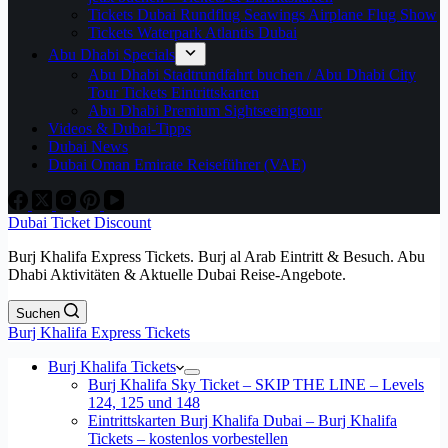
Tickets Dubai Rundflug Seawings Airplane Flug Show
Tickets Waterpark Atlantis Dubai
Abu Dhabi Specials
Abu Dhabi Stadtrundfahrt buchen / Abu Dhabi City
Tour Tickets Eintrittskarten
Abu Dhabi Premium Sightseeingtour
Videos & Dubai-Tipps
Dubai News
Dubai Oman Emirate Reiseführer (VAE)
Dubai Ticket Discount
Burj Khalifa Express Tickets. Burj al Arab Eintritt & Besuch. Abu
Dhabi Aktivitäten & Aktuelle Dubai Reise-Angebote.
Suchen
Burj Khalifa Express Tickets
Burj Khalifa Tickets
Burj Khalifa Sky Ticket – SKIP THE LINE – Levels
124, 125 und 148
Eintrittskarten Burj Khalifa Dubai – Burj Khalifa
Tickets – kostenlos vorbestellen