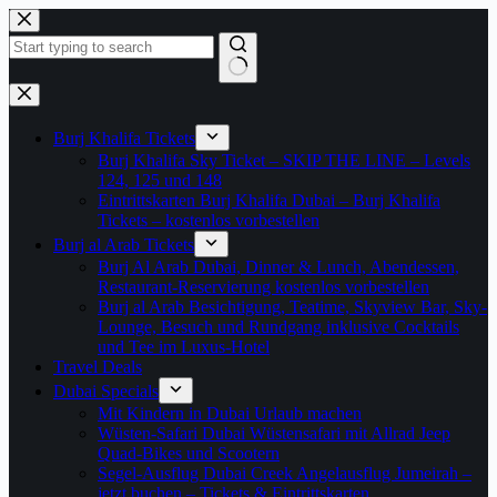
Zum
Inhalt
springen
Keine
Ergebnisse
Burj Khalifa Tickets
Burj Khalifa Sky Ticket – SKIP THE LINE – Levels
124, 125 und 148
Eintrittskarten Burj Khalifa Dubai – Burj Khalifa
Tickets – kostenlos vorbestellen
Burj al Arab Tickets
Burj Al Arab Dubai, Dinner & Lunch, Abendessen,
Restaurant-Reservierung kostenlos vorbestellen
Burj al Arab Besichtigung, Teatime, Skyview Bar, Sky-
Lounge, Besuch und Rundgang inklusive Cocktails
und Tee im Luxus-Hotel
Travel Deals
Dubai Specials
Mit Kindern in Dubai Urlaub machen
Wüsten-Safari Dubai Wüstensafari mit Allrad Jeep
Quad-Bikes und Scootern
Segel-Ausflug Dubai Creek Angelausflug Jumeirah –
jetzt buchen – Tickets & Eintrittskarten