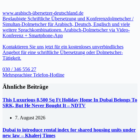
www.arabisch-übersetzer-deutschland.de
Beglaubigte Schriftliche Übersetzung und Konferenzdolmetscher /
Simultan-Dolmetscher für Arabisch, Deutsch, Englisch und viele
weitere Sprachkombinationen. Arabisch-Dolmetscher via Video-
Konferenz + Smartphone-App
Kontaktieren Sie uns jetzt für ein kostenloses unverbindliches
Angebot für eine schriftliche Übersetzung oder Dolmetscher-
Tätigkeit.
030 / 346 556 27
Mehrsprachige Telefon-Hotline
Ähnliche Beiträge
This Luxurious 8,500 Sq Ft Holiday Home In Dubai Belongs To
SRK, But He Never Bought It – NDTV
7. August 2026
Dubai to introduce rental index for shared housing units under
new law – Khaleej Times