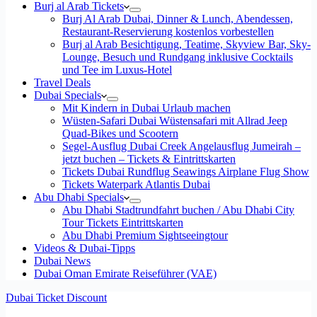
Burj al Arab Tickets
Burj Al Arab Dubai, Dinner & Lunch, Abendessen,
Restaurant-Reservierung kostenlos vorbestellen
Burj al Arab Besichtigung, Teatime, Skyview Bar, Sky-
Lounge, Besuch und Rundgang inklusive Cocktails
und Tee im Luxus-Hotel
Travel Deals
Dubai Specials
Mit Kindern in Dubai Urlaub machen
Wüsten-Safari Dubai Wüstensafari mit Allrad Jeep
Quad-Bikes und Scootern
Segel-Ausflug Dubai Creek Angelausflug Jumeirah –
jetzt buchen – Tickets & Eintrittskarten
Tickets Dubai Rundflug Seawings Airplane Flug Show
Tickets Waterpark Atlantis Dubai
Abu Dhabi Specials
Abu Dhabi Stadtrundfahrt buchen / Abu Dhabi City
Tour Tickets Eintrittskarten
Abu Dhabi Premium Sightseeingtour
Videos & Dubai-Tipps
Dubai News
Dubai Oman Emirate Reiseführer (VAE)
Dubai Ticket Discount