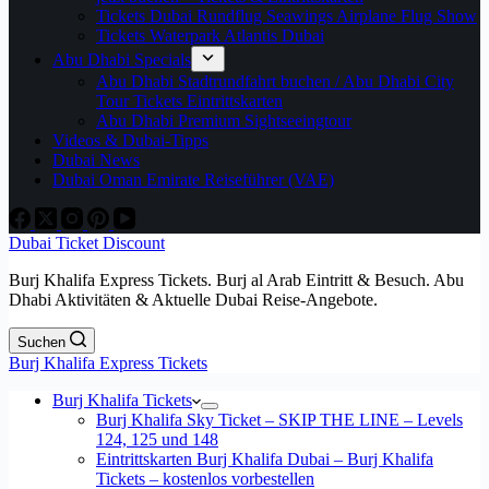
Tickets Dubai Rundflug Seawings Airplane Flug Show
Tickets Waterpark Atlantis Dubai
Abu Dhabi Specials
Abu Dhabi Stadtrundfahrt buchen / Abu Dhabi City
Tour Tickets Eintrittskarten
Abu Dhabi Premium Sightseeingtour
Videos & Dubai-Tipps
Dubai News
Dubai Oman Emirate Reiseführer (VAE)
Dubai Ticket Discount
Burj Khalifa Express Tickets. Burj al Arab Eintritt & Besuch. Abu
Dhabi Aktivitäten & Aktuelle Dubai Reise-Angebote.
Suchen
Burj Khalifa Express Tickets
Burj Khalifa Tickets
Burj Khalifa Sky Ticket – SKIP THE LINE – Levels
124, 125 und 148
Eintrittskarten Burj Khalifa Dubai – Burj Khalifa
Tickets – kostenlos vorbestellen