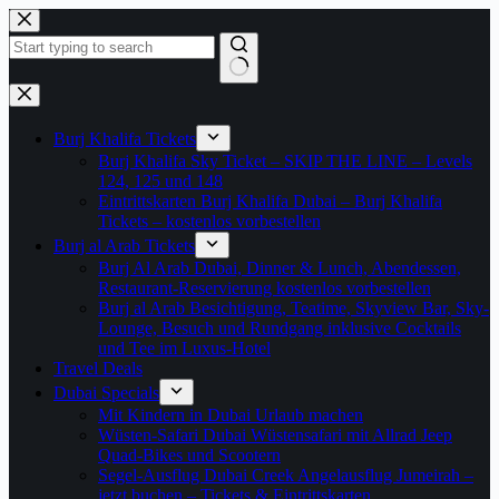
Zum
Inhalt
springen
Keine
Ergebnisse
Burj Khalifa Tickets
Burj Khalifa Sky Ticket – SKIP THE LINE – Levels
124, 125 und 148
Eintrittskarten Burj Khalifa Dubai – Burj Khalifa
Tickets – kostenlos vorbestellen
Burj al Arab Tickets
Burj Al Arab Dubai, Dinner & Lunch, Abendessen,
Restaurant-Reservierung kostenlos vorbestellen
Burj al Arab Besichtigung, Teatime, Skyview Bar, Sky-
Lounge, Besuch und Rundgang inklusive Cocktails
und Tee im Luxus-Hotel
Travel Deals
Dubai Specials
Mit Kindern in Dubai Urlaub machen
Wüsten-Safari Dubai Wüstensafari mit Allrad Jeep
Quad-Bikes und Scootern
Segel-Ausflug Dubai Creek Angelausflug Jumeirah –
jetzt buchen – Tickets & Eintrittskarten