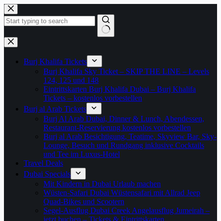
Zum
Inhalt
springen
Keine
Ergebnisse
Burj Khalifa Tickets
Burj Khalifa Sky Ticket – SKIP THE LINE – Levels
124, 125 und 148
Eintrittskarten Burj Khalifa Dubai – Burj Khalifa
Tickets – kostenlos vorbestellen
Burj al Arab Tickets
Burj Al Arab Dubai, Dinner & Lunch, Abendessen,
Restaurant-Reservierung kostenlos vorbestellen
Burj al Arab Besichtigung, Teatime, Skyview Bar, Sky-
Lounge, Besuch und Rundgang inklusive Cocktails
und Tee im Luxus-Hotel
Travel Deals
Dubai Specials
Mit Kindern in Dubai Urlaub machen
Wüsten-Safari Dubai Wüstensafari mit Allrad Jeep
Quad-Bikes und Scootern
Segel-Ausflug Dubai Creek Angelausflug Jumeirah –
jetzt buchen – Tickets & Eintrittskarten