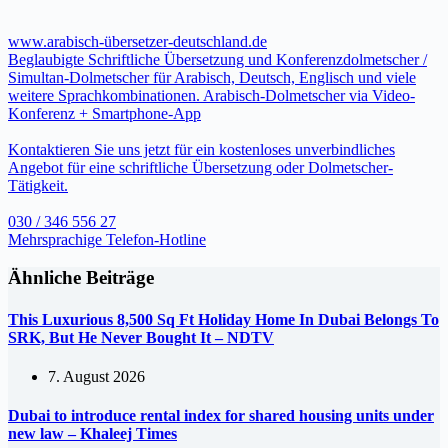
www.arabisch-übersetzer-deutschland.de
Beglaubigte Schriftliche Übersetzung und Konferenzdolmetscher /
Simultan-Dolmetscher für Arabisch, Deutsch, Englisch und viele
weitere Sprachkombinationen. Arabisch-Dolmetscher via Video-
Konferenz + Smartphone-App
Kontaktieren Sie uns jetzt für ein kostenloses unverbindliches
Angebot für eine schriftliche Übersetzung oder Dolmetscher-
Tätigkeit.
030 / 346 556 27
Mehrsprachige Telefon-Hotline
Ähnliche Beiträge
This Luxurious 8,500 Sq Ft Holiday Home In Dubai Belongs To
SRK, But He Never Bought It – NDTV
7. August 2026
Dubai to introduce rental index for shared housing units under
new law – Khaleej Times