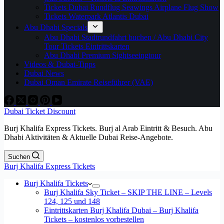
Tickets Dubai Rundflug Seawings Airplane Flug Show
Tickets Waterpark Atlantis Dubai
Abu Dhabi Specials
Abu Dhabi Stadtrundfahrt buchen / Abu Dhabi City
Tour Tickets Eintrittskarten
Abu Dhabi Premium Sightseeingtour
Videos & Dubai-Tipps
Dubai News
Dubai Oman Emirate Reiseführer (VAE)
Dubai Ticket Discount
Burj Khalifa Express Tickets. Burj al Arab Eintritt & Besuch. Abu
Dhabi Aktivitäten & Aktuelle Dubai Reise-Angebote.
Suchen
Burj Khalifa Express Tickets
Burj Khalifa Tickets
Burj Khalifa Sky Ticket – SKIP THE LINE – Levels
124, 125 und 148
Eintrittskarten Burj Khalifa Dubai – Burj Khalifa
Tickets – kostenlos vorbestellen