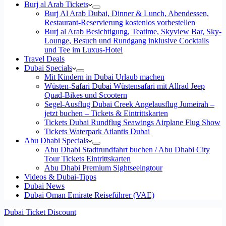
Burj al Arab Tickets
Burj Al Arab Dubai, Dinner & Lunch, Abendessen,
Restaurant-Reservierung kostenlos vorbestellen
Burj al Arab Besichtigung, Teatime, Skyview Bar, Sky-
Lounge, Besuch und Rundgang inklusive Cocktails
und Tee im Luxus-Hotel
Travel Deals
Dubai Specials
Mit Kindern in Dubai Urlaub machen
Wüsten-Safari Dubai Wüstensafari mit Allrad Jeep
Quad-Bikes und Scootern
Segel-Ausflug Dubai Creek Angelausflug Jumeirah –
jetzt buchen – Tickets & Eintrittskarten
Tickets Dubai Rundflug Seawings Airplane Flug Show
Tickets Waterpark Atlantis Dubai
Abu Dhabi Specials
Abu Dhabi Stadtrundfahrt buchen / Abu Dhabi City
Tour Tickets Eintrittskarten
Abu Dhabi Premium Sightseeingtour
Videos & Dubai-Tipps
Dubai News
Dubai Oman Emirate Reiseführer (VAE)
Dubai Ticket Discount