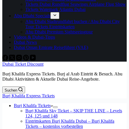
Tickets Dubai Rundflug Seawings Airplane Flug Show
Tickets Waterpark Atlantis Dubai
Abu Dhabi Specials
Abu Dhabi Stadtrundfahrt buchen / Abu Dhabi City
Tour Tickets Eintrittskarten
Abu Dhabi Premium Sightseeingtour
Videos & Dubai-Tipps
Dubai News
Dubai Oman Emirate Reiseführer (VAE)
Dubai Ticket Discount
Burj Khalifa Express Tickets. Burj al Arab Eintritt & Besuch. Abu
Dhabi Aktivitäten & Aktuelle Dubai Reise-Angebote.
Suchen
Burj Khalifa Express Tickets
Burj Khalifa Tickets
Burj Khalifa Sky Ticket – SKIP THE LINE – Levels
124, 125 und 148
Eintrittskarten Burj Khalifa Dubai – Burj Khalifa
Tickets – kostenlos vorbestellen