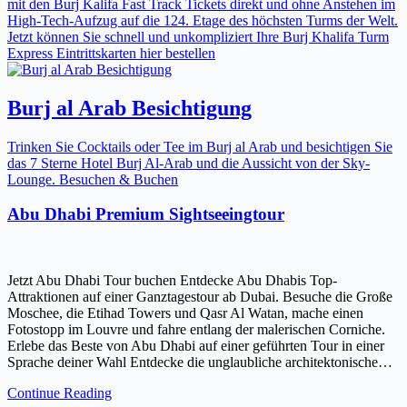
mit den Burj Kalifa Fast Track Tickets direkt und ohne Anstehen im
High-Tech-Aufzug auf die 124. Etage des höchsten Turms der Welt.
Jetzt können Sie schnell und unkompliziert Ihre Burj Khalifa Turm
Express Eintrittskarten hier bestellen
Burj al Arab Besichtigung
Trinken Sie Cocktails oder Tee im Burj al Arab und besichtigen Sie
das 7 Sterne Hotel Burj Al-Arab und die Aussicht von der Sky-
Lounge. Besuchen & Buchen
Abu Dhabi Premium Sightseeingtour
Jetzt Abu Dhabi Tour buchen Entdecke Abu Dhabis Top-
Attraktionen auf einer Ganztagestour ab Dubai. Besuche die Große
Moschee, die Etihad Towers und Qasr Al Watan, mache einen
Fotostopp im Louvre und fahre entlang der malerischen Corniche.
Erlebe das Beste von Abu Dhabi auf einer geführten Tour in einer
Sprache deiner Wahl Entdecke die unglaubliche architektonische…
Continue Reading