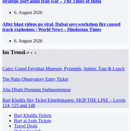
strategic port amid Iran war – The Times of India
6. August 2026
After blast videos go viral, Dubai says workshop fire caused
truck explosions | World News – Hindustan Times
6. August 2026
Im Trend
Cairo: Grand Egyptian Museum, Pyramids, Sphinx Tour & Lunch
The Palm Observatory Entry Ticket
Abu Dhabi Premium Sightseeingtour
Burj Khalifa Sky Ticket Eintrittskarten- SKIP THE LINE – Levels
124, 125 und 148
Burj Khalifa Tickets
Burj al Arab Tickets
Travel Deals