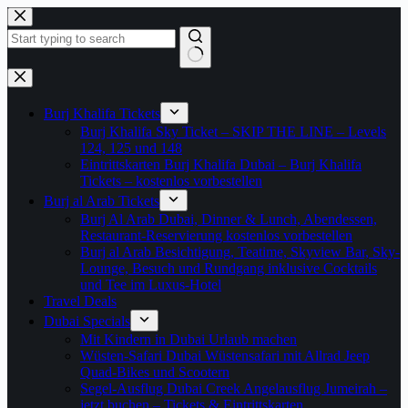
Zum
Inhalt
springen
Keine
Ergebnisse
Burj Khalifa Tickets
Burj Khalifa Sky Ticket – SKIP THE LINE – Levels
124, 125 und 148
Eintrittskarten Burj Khalifa Dubai – Burj Khalifa
Tickets – kostenlos vorbestellen
Burj al Arab Tickets
Burj Al Arab Dubai, Dinner & Lunch, Abendessen,
Restaurant-Reservierung kostenlos vorbestellen
Burj al Arab Besichtigung, Teatime, Skyview Bar, Sky-
Lounge, Besuch und Rundgang inklusive Cocktails
und Tee im Luxus-Hotel
Travel Deals
Dubai Specials
Mit Kindern in Dubai Urlaub machen
Wüsten-Safari Dubai Wüstensafari mit Allrad Jeep
Quad-Bikes und Scootern
Segel-Ausflug Dubai Creek Angelausflug Jumeirah –
jetzt buchen – Tickets & Eintrittskarten