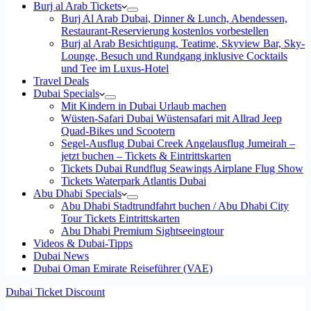
Burj al Arab Tickets
Burj Al Arab Dubai, Dinner & Lunch, Abendessen,
Restaurant-Reservierung kostenlos vorbestellen
Burj al Arab Besichtigung, Teatime, Skyview Bar, Sky-
Lounge, Besuch und Rundgang inklusive Cocktails
und Tee im Luxus-Hotel
Travel Deals
Dubai Specials
Mit Kindern in Dubai Urlaub machen
Wüsten-Safari Dubai Wüstensafari mit Allrad Jeep
Quad-Bikes und Scootern
Segel-Ausflug Dubai Creek Angelausflug Jumeirah –
jetzt buchen – Tickets & Eintrittskarten
Tickets Dubai Rundflug Seawings Airplane Flug Show
Tickets Waterpark Atlantis Dubai
Abu Dhabi Specials
Abu Dhabi Stadtrundfahrt buchen / Abu Dhabi City
Tour Tickets Eintrittskarten
Abu Dhabi Premium Sightseeingtour
Videos & Dubai-Tipps
Dubai News
Dubai Oman Emirate Reiseführer (VAE)
Dubai Ticket Discount