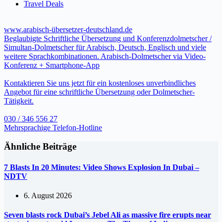
Travel Deals
www.arabisch-übersetzer-deutschland.de
Beglaubigte Schriftliche Übersetzung und Konferenzdolmetscher /
Simultan-Dolmetscher für Arabisch, Deutsch, Englisch und viele
weitere Sprachkombinationen. Arabisch-Dolmetscher via Video-
Konferenz + Smartphone-App
Kontaktieren Sie uns jetzt für ein kostenloses unverbindliches
Angebot für eine schriftliche Übersetzung oder Dolmetscher-
Tätigkeit.
030 / 346 556 27
Mehrsprachige Telefon-Hotline
Ähnliche Beiträge
7 Blasts In 20 Minutes: Video Shows Explosion In Dubai –
NDTV
6. August 2026
Seven blasts rock Dubai’s Jebel Ali as massive fire erupts near