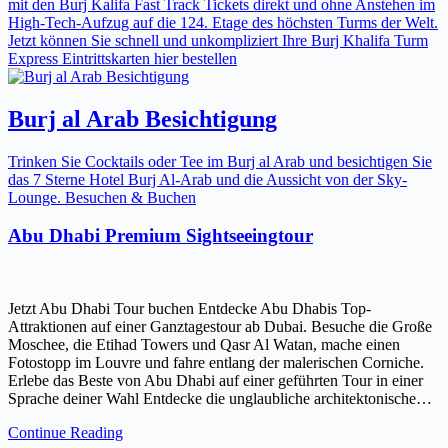
mit den Burj Kalifa Fast Track Tickets direkt und ohne Anstehen im
High-Tech-Aufzug auf die 124. Etage des höchsten Turms der Welt.
Jetzt können Sie schnell und unkompliziert Ihre Burj Khalifa Turm
Express Eintrittskarten hier bestellen
Burj al Arab Besichtigung
Trinken Sie Cocktails oder Tee im Burj al Arab und besichtigen Sie
das 7 Sterne Hotel Burj Al-Arab und die Aussicht von der Sky-
Lounge. Besuchen & Buchen
Abu Dhabi Premium Sightseeingtour
Jetzt Abu Dhabi Tour buchen Entdecke Abu Dhabis Top-
Attraktionen auf einer Ganztagestour ab Dubai. Besuche die Große
Moschee, die Etihad Towers und Qasr Al Watan, mache einen
Fotostopp im Louvre und fahre entlang der malerischen Corniche.
Erlebe das Beste von Abu Dhabi auf einer geführten Tour in einer
Sprache deiner Wahl Entdecke die unglaubliche architektonische…
Continue Reading