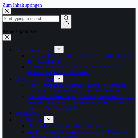
Zum Inhalt springen
Keine Ergebnisse
Burj Khalifa Tickets
Burj Khalifa Sky Ticket – SKIP THE LINE – Levels
124, 125 und 148
Eintrittskarten Burj Khalifa Dubai – Burj Khalifa
Tickets – kostenlos vorbestellen
Burj al Arab Tickets
Burj Al Arab Dubai, Dinner & Lunch, Abendessen,
Restaurant-Reservierung kostenlos vorbestellen
Burj al Arab Besichtigung, Teatime, Skyview Bar, Sky-
Lounge, Besuch und Rundgang inklusive Cocktails
und Tee im Luxus-Hotel
Travel Deals
Dubai Specials
Mit Kindern in Dubai Urlaub machen
Wüsten-Safari Dubai Wüstensafari mit Allrad Jeep
Quad-Bikes und Scootern