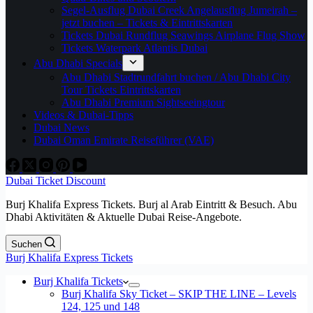
Segel-Ausflug Dubai Creek Angelausflug Jumeirah –
jetzt buchen – Tickets & Eintrittskarten
Tickets Dubai Rundflug Seawings Airplane Flug Show
Tickets Waterpark Atlantis Dubai
Abu Dhabi Specials
Abu Dhabi Stadtrundfahrt buchen / Abu Dhabi City
Tour Tickets Eintrittskarten
Abu Dhabi Premium Sightseeingtour
Videos & Dubai-Tipps
Dubai News
Dubai Oman Emirate Reiseführer (VAE)
Dubai Ticket Discount
Burj Khalifa Express Tickets. Burj al Arab Eintritt & Besuch. Abu
Dhabi Aktivitäten & Aktuelle Dubai Reise-Angebote.
Suchen
Burj Khalifa Express Tickets
Burj Khalifa Tickets
Burj Khalifa Sky Ticket – SKIP THE LINE – Levels
124, 125 und 148