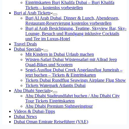
Eintrittskarten Burj Khalifa Dubai – Burj Khalifa
Tickets – kostenlos vorbestellen
Burj al Arab Tickets
Burj Al Arab Dubai, Dinner & Lunch, Abendessen,
Restaurant-Reservierung kostenlos vorbestellen
Burj al Arab Besichtigung, Teatime, Skyview Bar, Sky-
Lounge, Besuch und Rundgang inklusive Cocktails
und Tee im Luxus-Hotel
Travel Deals
Dubai Specials
Mit Kindern in Dubai Urlaub machen
Wüsten-Safari Dubai Wüstensafari mit Allrad Jeep
Quad-Bikes und Scootern
Segel-Ausflug Dubai Creek Angelausflug Jumeirah –
jetzt buchen – Tickets & Eintrittskarten
Tickets Dubai Rundflug Seawings Airplane Flug Show
Tickets Waterpark Atlantis Dubai
Abu Dhabi Specials
Abu Dhabi Stadtrundfahrt buchen / Abu Dhabi City
Tour Tickets Eintrittskarten
Abu Dhabi Premium Sightseeingtour
Videos & Dubai-Tipps
Dubai News
Dubai Oman Emirate Reiseführer (VAE)