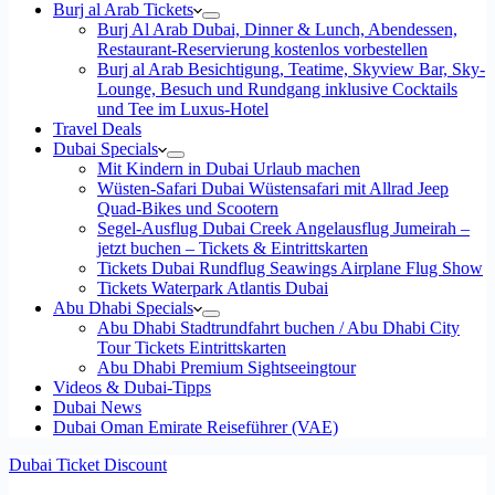
Burj al Arab Tickets
Burj Al Arab Dubai, Dinner & Lunch, Abendessen,
Restaurant-Reservierung kostenlos vorbestellen
Burj al Arab Besichtigung, Teatime, Skyview Bar, Sky-
Lounge, Besuch und Rundgang inklusive Cocktails
und Tee im Luxus-Hotel
Travel Deals
Dubai Specials
Mit Kindern in Dubai Urlaub machen
Wüsten-Safari Dubai Wüstensafari mit Allrad Jeep
Quad-Bikes und Scootern
Segel-Ausflug Dubai Creek Angelausflug Jumeirah –
jetzt buchen – Tickets & Eintrittskarten
Tickets Dubai Rundflug Seawings Airplane Flug Show
Tickets Waterpark Atlantis Dubai
Abu Dhabi Specials
Abu Dhabi Stadtrundfahrt buchen / Abu Dhabi City
Tour Tickets Eintrittskarten
Abu Dhabi Premium Sightseeingtour
Videos & Dubai-Tipps
Dubai News
Dubai Oman Emirate Reiseführer (VAE)
Dubai Ticket Discount