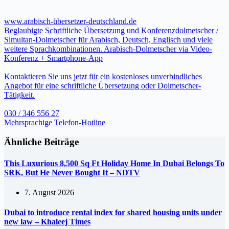
www.arabisch-übersetzer-deutschland.de
Beglaubigte Schriftliche Übersetzung und Konferenzdolmetscher /
Simultan-Dolmetscher für Arabisch, Deutsch, Englisch und viele
weitere Sprachkombinationen. Arabisch-Dolmetscher via Video-
Konferenz + Smartphone-App
Kontaktieren Sie uns jetzt für ein kostenloses unverbindliches
Angebot für eine schriftliche Übersetzung oder Dolmetscher-
Tätigkeit.
030 / 346 556 27
Mehrsprachige Telefon-Hotline
Ähnliche Beiträge
This Luxurious 8,500 Sq Ft Holiday Home In Dubai Belongs To
SRK, But He Never Bought It – NDTV
7. August 2026
Dubai to introduce rental index for shared housing units under
new law – Khaleej Times