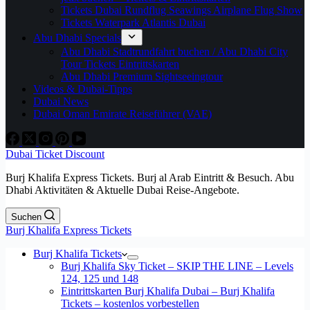
Tickets Dubai Rundflug Seawings Airplane Flug Show
Tickets Waterpark Atlantis Dubai
Abu Dhabi Specials
Abu Dhabi Stadtrundfahrt buchen / Abu Dhabi City
Tour Tickets Eintrittskarten
Abu Dhabi Premium Sightseeingtour
Videos & Dubai-Tipps
Dubai News
Dubai Oman Emirate Reiseführer (VAE)
Dubai Ticket Discount
Burj Khalifa Express Tickets. Burj al Arab Eintritt & Besuch. Abu
Dhabi Aktivitäten & Aktuelle Dubai Reise-Angebote.
Suchen
Burj Khalifa Express Tickets
Burj Khalifa Tickets
Burj Khalifa Sky Ticket – SKIP THE LINE – Levels
124, 125 und 148
Eintrittskarten Burj Khalifa Dubai – Burj Khalifa
Tickets – kostenlos vorbestellen