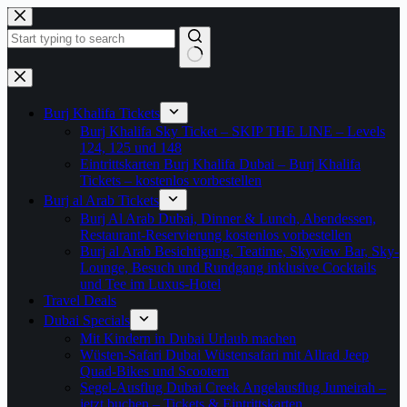
Zum
Inhalt
springen
Keine
Ergebnisse
Burj Khalifa Tickets
Burj Khalifa Sky Ticket – SKIP THE LINE – Levels
124, 125 und 148
Eintrittskarten Burj Khalifa Dubai – Burj Khalifa
Tickets – kostenlos vorbestellen
Burj al Arab Tickets
Burj Al Arab Dubai, Dinner & Lunch, Abendessen,
Restaurant-Reservierung kostenlos vorbestellen
Burj al Arab Besichtigung, Teatime, Skyview Bar, Sky-
Lounge, Besuch und Rundgang inklusive Cocktails
und Tee im Luxus-Hotel
Travel Deals
Dubai Specials
Mit Kindern in Dubai Urlaub machen
Wüsten-Safari Dubai Wüstensafari mit Allrad Jeep
Quad-Bikes und Scootern
Segel-Ausflug Dubai Creek Angelausflug Jumeirah –
jetzt buchen – Tickets & Eintrittskarten