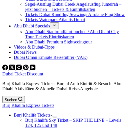
Segel-Ausflug Dubai Creek Angelausflug Jumeirah –
jetzt buchen – Tickets & Eintrittskarten
Tickets Dubai Rundflug Seawings Airplane Flug Show
Tickets Waterpark Atlantis Dubai
Abu Dhabi Specials
Abu Dhabi Stadtrundfahrt buchen / Abu Dhabi City
Tour Tickets Eintrittskarten
Abu Dhabi Premium Sightseeingtour
Videos & Dubai-Tipps
Dubai News
Dubai Oman Emirate Reiseführer (VAE)
Dubai Ticket Discount
Burj Khalifa Express Tickets. Burj al Arab Eintritt & Besuch. Abu
Dhabi Aktivitäten & Aktuelle Dubai Reise-Angebote.
Suchen
Burj Khalifa Express Tickets
Burj Khalifa Tickets
Burj Khalifa Sky Ticket – SKIP THE LINE – Levels
124, 125 und 148