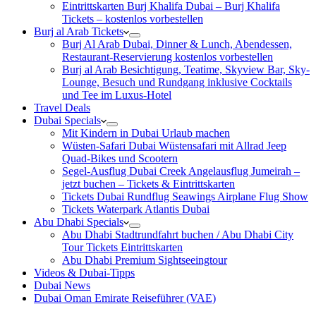
Eintrittskarten Burj Khalifa Dubai – Burj Khalifa
Tickets – kostenlos vorbestellen
Burj al Arab Tickets
Burj Al Arab Dubai, Dinner & Lunch, Abendessen,
Restaurant-Reservierung kostenlos vorbestellen
Burj al Arab Besichtigung, Teatime, Skyview Bar, Sky-
Lounge, Besuch und Rundgang inklusive Cocktails
und Tee im Luxus-Hotel
Travel Deals
Dubai Specials
Mit Kindern in Dubai Urlaub machen
Wüsten-Safari Dubai Wüstensafari mit Allrad Jeep
Quad-Bikes und Scootern
Segel-Ausflug Dubai Creek Angelausflug Jumeirah –
jetzt buchen – Tickets & Eintrittskarten
Tickets Dubai Rundflug Seawings Airplane Flug Show
Tickets Waterpark Atlantis Dubai
Abu Dhabi Specials
Abu Dhabi Stadtrundfahrt buchen / Abu Dhabi City
Tour Tickets Eintrittskarten
Abu Dhabi Premium Sightseeingtour
Videos & Dubai-Tipps
Dubai News
Dubai Oman Emirate Reiseführer (VAE)