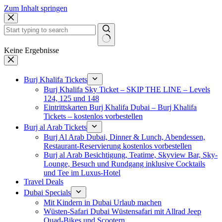
Zum Inhalt springen
Keine Ergebnisse
Burj Khalifa Tickets
Burj Khalifa Sky Ticket – SKIP THE LINE – Levels
124, 125 und 148
Eintrittskarten Burj Khalifa Dubai – Burj Khalifa
Tickets – kostenlos vorbestellen
Burj al Arab Tickets
Burj Al Arab Dubai, Dinner & Lunch, Abendessen,
Restaurant-Reservierung kostenlos vorbestellen
Burj al Arab Besichtigung, Teatime, Skyview Bar, Sky-
Lounge, Besuch und Rundgang inklusive Cocktails
und Tee im Luxus-Hotel
Travel Deals
Dubai Specials
Mit Kindern in Dubai Urlaub machen
Wüsten-Safari Dubai Wüstensafari mit Allrad Jeep
Quad-Bikes und Scootern