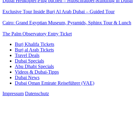
Dubai Helikopter-Flug buchen – Hubschrauber-Rundflug in Dubai
Exclusive Tour Inside Burj Al Arab Dubai – Guided Tour
Cairo: Grand Egyptian Museum, Pyramids, Sphinx Tour & Lunch
The Palm Observatory Entry Ticket
Burj Khalifa Tickets
Burj al Arab Tickets
Travel Deals
Dubai Specials
Abu Dhabi Specials
Videos & Dubai-Tipps
Dubai News
Dubai Oman Emirate Reiseführer (VAE)
Impressum
Datenschutz