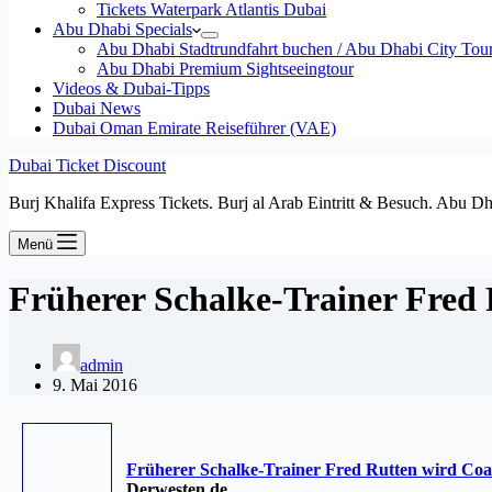
Tickets Waterpark Atlantis Dubai
Abu Dhabi Specials
Abu Dhabi Stadtrundfahrt buchen / Abu Dhabi City Tour T
Abu Dhabi Premium Sightseeingtour
Videos & Dubai-Tipps
Dubai News
Dubai Oman Emirate Reiseführer (VAE)
Dubai Ticket Discount
Burj Khalifa Express Tickets. Burj al Arab Eintritt & Besuch. Abu D
Menü
Früherer Schalke-Trainer Fred 
admin
9. Mai 2016
Früherer Schalke-Trainer Fred Rutten wird Coa
Derwesten.de