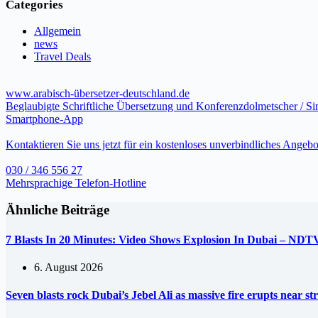
Categories
Allgemein
news
Travel Deals
www.arabisch-übersetzer-deutschland.de
Beglaubigte Schriftliche Übersetzung und Konferenzdolmetscher / S
Smartphone-App
Kontaktieren Sie uns jetzt für ein kostenloses unverbindliches Angebo
030 / 346 556 27
Mehrsprachige Telefon-Hotline
Ähnliche Beiträge
7 Blasts In 20 Minutes: Video Shows Explosion In Dubai – NDT
6. August 2026
Seven blasts rock Dubai’s Jebel Ali as massive fire erupts near s