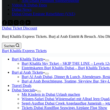
Abu Dhabi Premium Sightseeingtour
Videos & Dubai-Tipps
Dubai News
Dubai Oman Emirate Reiseführer (VAE)
Dubai Ticket Discount
Burj Khalifa Express Tickets. Burj al Arab Eintritt & Besuch. Abu D
Suchen
Burj Khalifa Express Tickets
Burj Khalifa Tickets
Burj Khalifa Sky Ticket – SKIP THE LINE – Levels 12
Eintrittskarten Burj Khalifa Dubai – Burj Khalifa Tickets
Burj al Arab Tickets
Burj Al Arab Dubai, Dinner & Lunch, Abendessen, Resta
Burj al Arab Besichtigung, Teatime, Skyview Bar, Sky
Travel Deals
Dubai Specials
Mit Kindern in Dubai Urlaub machen
Wüsten-Safari Dubai Wüstensafari mit Allrad Jeep Quad
Segel-Ausflug Dubai Creek Angelausflug Jumeirah – jetzt
Tickets Dubai Rundflug Seawings Airplane Flug Show