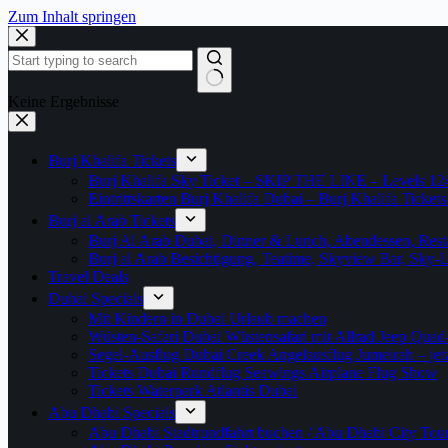
Zum Inhalt springen
Keine Ergebnisse
Burj Khalifa Tickets
Burj Khalifa Sky Ticket – SKIP THE LINE – Levels 12
Eintrittskarten Burj Khalifa Dubai – Burj Khalifa Tickets
Burj al Arab Tickets
Burj Al Arab Dubai, Dinner & Lunch, Abendessen, Resta
Burj al Arab Besichtigung, Teatime, Skyview Bar, Sky
Travel Deals
Dubai Specials
Mit Kindern in Dubai Urlaub machen
Wüsten-Safari Dubai Wüstensafari mit Allrad Jeep Quad
Segel-Ausflug Dubai Creek Angelausflug Jumeirah – jetzt
Tickets Dubai Rundflug Seawings Airplane Flug Show
Tickets Waterpark Atlantis Dubai
Abu Dhabi Specials
Abu Dhabi Stadtrundfahrt buchen / Abu Dhabi City Tour T