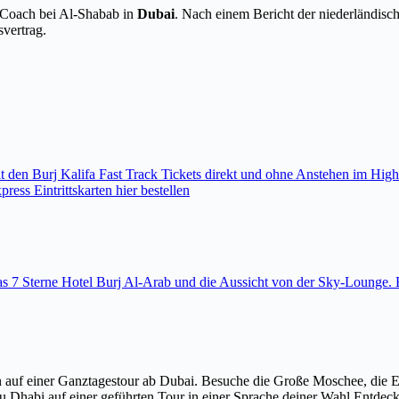
r Coach bei Al-Shabab in
Dubai
. Nach einem Bericht der niederländisch
vertrag.
den Burj Kalifa Fast Track Tickets direkt und ohne Anstehen im High
ess Eintrittskarten hier bestellen
 das 7 Sterne Hotel Burj Al-Arab und die Aussicht von der Sky-Loung
 auf einer Ganztagestour ab Dubai. Besuche die Große Moschee, die 
u Dhabi auf einer geführten Tour in einer Sprache deiner Wahl Entdec