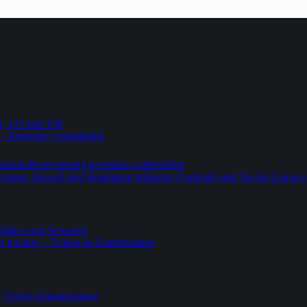
4, 125 und 148
 – kostenlos vorbestellen
urant-Reservierung kostenlos vorbestellen
-Lounge, Besuch und Rundgang inklusive Cocktails und Tee im Luxus-
-Bikes und Scootern
 buchen – Tickets & Eintrittskarten
ickets Eintrittskarten