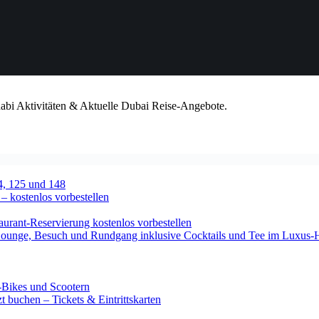
habi Aktivitäten & Aktuelle Dubai Reise-Angebote.
4, 125 und 148
 – kostenlos vorbestellen
urant-Reservierung kostenlos vorbestellen
-Lounge, Besuch und Rundgang inklusive Cocktails und Tee im Luxus-
-Bikes und Scootern
 buchen – Tickets & Eintrittskarten