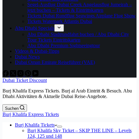
Segel-Ausflug Dubai Creek Angelausflug Jumeirah –
jetzt buchen – Tickets & Eintrittskarten
Tickets Dubai Rundflug Seawings Airplane Flug Show
Tickets Waterpark Atlantis Dubai
Abu Dhabi Specials
Abu Dhabi Stadtrundfahrt buchen / Abu Dhabi City
Tour Tickets Eintrittskarten
Abu Dhabi Premium Sightseeingtour
Videos & Dubai-Tipps
Dubai News
Dubai Oman Emirate Reiseführer (VAE)
Dubai Ticket Discount
Burj Khalifa Express Tickets. Burj al Arab Eintritt & Besuch. Abu
Dhabi Aktivitäten & Aktuelle Dubai Reise-Angebote.
Suchen
Burj Khalifa Express Tickets
Burj Khalifa Tickets
Burj Khalifa Sky Ticket – SKIP THE LINE – Levels
124, 125 und 148