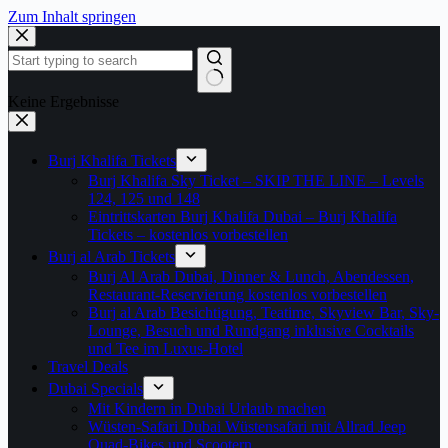
Zum Inhalt springen
Keine Ergebnisse
Burj Khalifa Tickets
Burj Khalifa Sky Ticket – SKIP THE LINE – Levels
124, 125 und 148
Eintrittskarten Burj Khalifa Dubai – Burj Khalifa
Tickets – kostenlos vorbestellen
Burj al Arab Tickets
Burj Al Arab Dubai, Dinner & Lunch, Abendessen,
Restaurant-Reservierung kostenlos vorbestellen
Burj al Arab Besichtigung, Teatime, Skyview Bar, Sky-
Lounge, Besuch und Rundgang inklusive Cocktails
und Tee im Luxus-Hotel
Travel Deals
Dubai Specials
Mit Kindern in Dubai Urlaub machen
Wüsten-Safari Dubai Wüstensafari mit Allrad Jeep
Quad-Bikes und Scootern