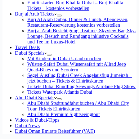
Eintrittskarten Burj Khalifa Dubai – Burj Khalifa
Tickets – kostenlos vorbestellen
Burj al Arab Tickets
Burj Al Arab Dubai, Dinner & Lunch, Abendessen,
Restaurant-Reservierung kostenlos vorbestellen
Burj al Arab Besichtigung, Teatime, Skyview Bar, Sky-
Lounge, Besuch und Rundgang inklusive Cocktails
und Tee im Luxus-Hotel
Travel Deals
Dubai Specials
Mit Kindern in Dubai Urlaub machen
Wüsten-Safari Dubai Wüstensafari mit Allrad Jeep
Quad-Bikes und Scootern
Segel-Ausflug Dubai Creek Angelausflug Jumeirah –
jetzt buchen – Tickets & Eintrittskarten
Tickets Dubai Rundflug Seawings Airplane Flug Show
Tickets Waterpark Atlantis Dubai
Abu Dhabi Specials
Abu Dhabi Stadtrundfahrt buchen / Abu Dhabi City
Tour Tickets Eintrittskarten
Abu Dhabi Premium Sightseeingtour
Videos & Dubai-Tipps
Dubai News
Dubai Oman Emirate Reiseführer (VAE)