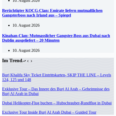
10. August 2026
Berüchtigter KOCG-Clan: Emirate liefern mutmaßlichen
Gangsterboss nach Irland aus – Spiegel
10. August 2026
Kinahan-Clan: Mutmasslicher Gangster-Boss aus Dubai nach
Dublin ausgeliefert – 20 Minuten
10. August 2026
Im Trend
Burj Khalifa Sky Ticket Eintrittskarten- SKIP THE LINE – Levels
124, 125 und 148
Exklusive Tour – Das Innere des Burj Al Arab – Geheimnisse des
Burj Al Arab in Dubai
Dubai Helikopter-Flug buchen – Hubschrauber-Rundflug in Dubai
Exclusive Tour Inside Burj Al Arab Dubai – Guided Tour