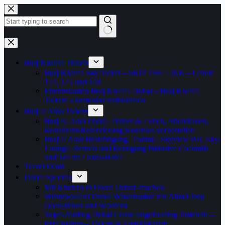
Zum
Inhalt
springen
Keine
Ergebnisse
Burj Khalifa Tickets
Burj Khalifa Sky Ticket – SKIP THE LINE – Levels
124, 125 und 148
Eintrittskarten Burj Khalifa Dubai – Burj Khalifa
Tickets – kostenlos vorbestellen
Burj al Arab Tickets
Burj Al Arab Dubai, Dinner & Lunch, Abendessen,
Restaurant-Reservierung kostenlos vorbestellen
Burj al Arab Besichtigung, Teatime, Skyview Bar, Sky-
Lounge, Besuch und Rundgang inklusive Cocktails
und Tee im Luxus-Hotel
Travel Deals
Dubai Specials
Mit Kindern in Dubai Urlaub machen
Wüsten-Safari Dubai Wüstensafari mit Allrad Jeep
Quad-Bikes und Scootern
Segel-Ausflug Dubai Creek Angelausflug Jumeirah –
jetzt buchen – Tickets & Eintrittskarten