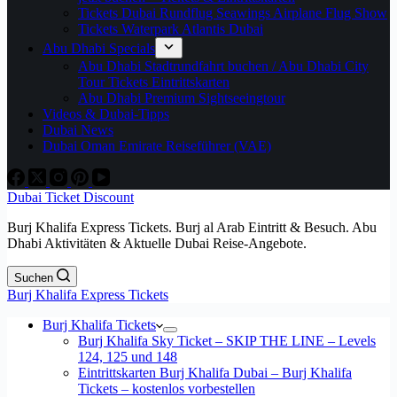
Tickets Dubai Rundflug Seawings Airplane Flug Show
Tickets Waterpark Atlantis Dubai
Abu Dhabi Specials
Abu Dhabi Stadtrundfahrt buchen / Abu Dhabi City
Tour Tickets Eintrittskarten
Abu Dhabi Premium Sightseeingtour
Videos & Dubai-Tipps
Dubai News
Dubai Oman Emirate Reiseführer (VAE)
Dubai Ticket Discount
Burj Khalifa Express Tickets. Burj al Arab Eintritt & Besuch. Abu
Dhabi Aktivitäten & Aktuelle Dubai Reise-Angebote.
Suchen
Burj Khalifa Express Tickets
Burj Khalifa Tickets
Burj Khalifa Sky Ticket – SKIP THE LINE – Levels
124, 125 und 148
Eintrittskarten Burj Khalifa Dubai – Burj Khalifa
Tickets – kostenlos vorbestellen