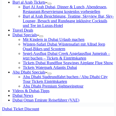
Burj al Arab Tickets
Burj Al Arab Dubai, Dinner & Lunch, Abendessen,
Restaurant-Reservierung kostenlos vorbestellen
Burj al Arab Besichtigung, Teatime, Skyview Bar, Sky-
Lounge, Besuch und Rundgang inklusive Cocktails
und Tee im Luxus-Hotel
Travel Deals
Dubai Specials
Mit Kindern in Dubai Urlaub machen
Wüsten-Safari Dubai Wüstensafari mit Allrad Jeep
Quad-Bikes und Scootern
Segel-Ausflug Dubai Creek Angelausflug Jumeirah –
jetzt buchen – Tickets & Eintrittskarten
Tickets Dubai Rundflug Seawings Airplane Flug Show
Tickets Waterpark Atlantis Dubai
Abu Dhabi Specials
Abu Dhabi Stadtrundfahrt buchen / Abu Dhabi City
Tour Tickets Eintrittskarten
Abu Dhabi Premium Sightseeingtour
Videos & Dubai-Tipps
Dubai News
Dubai Oman Emirate Reiseführer (VAE)
Dubai Ticket Discount