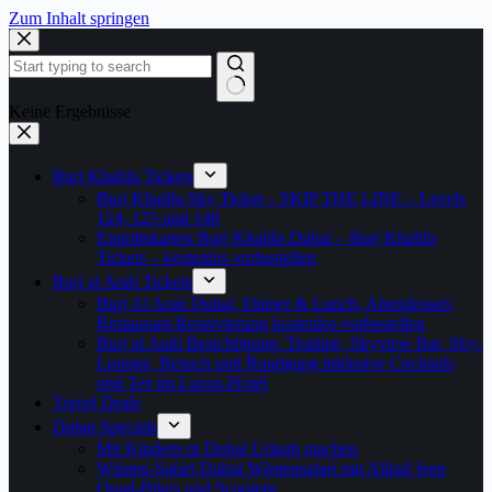
Zum Inhalt springen
Keine Ergebnisse
Burj Khalifa Tickets
Burj Khalifa Sky Ticket – SKIP THE LINE – Levels
124, 125 und 148
Eintrittskarten Burj Khalifa Dubai – Burj Khalifa
Tickets – kostenlos vorbestellen
Burj al Arab Tickets
Burj Al Arab Dubai, Dinner & Lunch, Abendessen,
Restaurant-Reservierung kostenlos vorbestellen
Burj al Arab Besichtigung, Teatime, Skyview Bar, Sky-
Lounge, Besuch und Rundgang inklusive Cocktails
und Tee im Luxus-Hotel
Travel Deals
Dubai Specials
Mit Kindern in Dubai Urlaub machen
Wüsten-Safari Dubai Wüstensafari mit Allrad Jeep
Quad-Bikes und Scootern