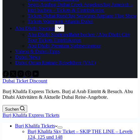
Segel-Ausflug Dubai Creek Angelausflug Jumeirah –
jetzt buchen – Tickets & Eintrittskarten
Tickets Dubai Rundflug Seawings Airplane Flug Show
Tickets Waterpark Atlantis Dubai
Abu Dhabi Specials
Abu Dhabi Stadtrundfahrt buchen / Abu Dhabi City
Tour Tickets Eintrittskarten
Abu Dhabi Premium Sightseeingtour
Videos & Dubai-Tipps
Dubai News
Dubai Oman Emirate Reiseführer (VAE)
Dubai Ticket Discount
Burj Khalifa Express Tickets. Burj al Arab Eintritt & Besuch. Abu
Dhabi Aktivitäten & Aktuelle Dubai Reise-Angebote.
Suchen
Burj Khalifa Express Tickets
Burj Khalifa Tickets
Burj Khalifa Sky Ticket – SKIP THE LINE – Levels
124, 125 und 148