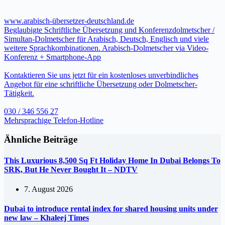
www.arabisch-übersetzer-deutschland.de
Beglaubigte Schriftliche Übersetzung und Konferenzdolmetscher /
Simultan-Dolmetscher für Arabisch, Deutsch, Englisch und viele
weitere Sprachkombinationen. Arabisch-Dolmetscher via Video-
Konferenz + Smartphone-App
Kontaktieren Sie uns jetzt für ein kostenloses unverbindliches
Angebot für eine schriftliche Übersetzung oder Dolmetscher-
Tätigkeit.
030 / 346 556 27
Mehrsprachige Telefon-Hotline
Ähnliche Beiträge
This Luxurious 8,500 Sq Ft Holiday Home In Dubai Belongs To
SRK, But He Never Bought It – NDTV
7. August 2026
Dubai to introduce rental index for shared housing units under
new law – Khaleej Times