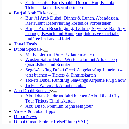
Eintrittskarten Burj Khalifa Dubai – Burj Khalifa
Tickets – kostenlos vorbestellen
Burj al Arab Tickets
Burj Al Arab Dubai, Dinner & Lunch, Abendessen,
Restaurant-Reservierung kostenlos vorbestellen
Burj al Arab Besichtigung, Teatime, Skyview Bar, Sky-
Lounge, Besuch und Rundgang inklusive Cocktails
und Tee im Luxus-Hotel
Travel Deals
Dubai Specials
Mit Kindern in Dubai Urlaub machen
Wüsten-Safari Dubai Wüstensafari mit Allrad Jeep
Quad-Bikes und Scootern
Segel-Ausflug Dubai Creek Angelausflug Jumeirah –
jetzt buchen – Tickets & Eintrittskarten
Tickets Dubai Rundflug Seawings Airplane Flug Show
Tickets Waterpark Atlantis Dubai
Abu Dhabi Specials
Abu Dhabi Stadtrundfahrt buchen / Abu Dhabi City
Tour Tickets Eintrittskarten
Abu Dhabi Premium Sightseeingtour
Videos & Dubai-Tipps
Dubai News
Dubai Oman Emirate Reiseführer (VAE)