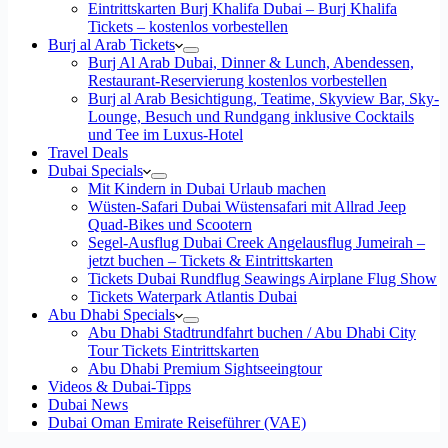
Eintrittskarten Burj Khalifa Dubai – Burj Khalifa
Tickets – kostenlos vorbestellen
Burj al Arab Tickets
Burj Al Arab Dubai, Dinner & Lunch, Abendessen,
Restaurant-Reservierung kostenlos vorbestellen
Burj al Arab Besichtigung, Teatime, Skyview Bar, Sky-
Lounge, Besuch und Rundgang inklusive Cocktails
und Tee im Luxus-Hotel
Travel Deals
Dubai Specials
Mit Kindern in Dubai Urlaub machen
Wüsten-Safari Dubai Wüstensafari mit Allrad Jeep
Quad-Bikes und Scootern
Segel-Ausflug Dubai Creek Angelausflug Jumeirah –
jetzt buchen – Tickets & Eintrittskarten
Tickets Dubai Rundflug Seawings Airplane Flug Show
Tickets Waterpark Atlantis Dubai
Abu Dhabi Specials
Abu Dhabi Stadtrundfahrt buchen / Abu Dhabi City
Tour Tickets Eintrittskarten
Abu Dhabi Premium Sightseeingtour
Videos & Dubai-Tipps
Dubai News
Dubai Oman Emirate Reiseführer (VAE)