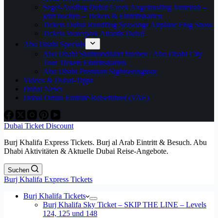
Segel-Ausflug Dubai Creek Angelausflug Jumeirah –
jetzt buchen – Tickets & Eintrittskarten
Tickets Dubai Rundflug Seawings Airplane Flug Show
Tickets Waterpark Atlantis Dubai
Abu Dhabi Specials
Abu Dhabi Stadtrundfahrt buchen / Abu Dhabi City
Tour Tickets Eintrittskarten
Abu Dhabi Premium Sightseeingtour
Videos & Dubai-Tipps
Dubai News
Dubai Oman Emirate Reiseführer (VAE)
Dubai Ticket Discount
Burj Khalifa Express Tickets. Burj al Arab Eintritt & Besuch. Abu
Dhabi Aktivitäten & Aktuelle Dubai Reise-Angebote.
Suchen
Burj Khalifa Express Tickets
Burj Khalifa Tickets
Burj Khalifa Sky Ticket – SKIP THE LINE – Levels
124, 125 und 148