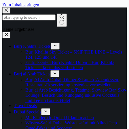
Zum Inhalt springen
Keine Ergebnisse
Burj Khalifa Tickets
Burj Khalifa Sky Ticket – SKIP THE LINE – Levels
124, 125 und 148
Eintrittskarten Burj Khalifa Dubai – Burj Khalifa
Tickets – kostenlos vorbestellen
Burj al Arab Tickets
Burj Al Arab Dubai, Dinner & Lunch, Abendessen,
Restaurant-Reservierung kostenlos vorbestellen
Burj al Arab Besichtigung, Teatime, Skyview Bar, Sky-
Lounge, Besuch und Rundgang inklusive Cocktails
und Tee im Luxus-Hotel
Travel Deals
Dubai Specials
Mit Kindern in Dubai Urlaub machen
Wüsten-Safari Dubai Wüstensafari mit Allrad Jeep
Quad-Bikes und Scootern