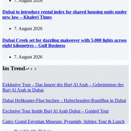
7. August 2026
Dubai to introduce rental index for shared housing units under
new law – Khaleej Times
7. August 2026
Dubai Creek set for dazzling makeover with 5,000 lights across
eight kilometres – Gulf Business
7. August 2026
Im Trend
Exklusive Tour – Das Innere des Burj Al Arab – Geheimnisse des
Burj Al Arab in Dubai
Dubai Helikopter-Flug buchen – Hubschrauber-Rundflug in Dubai
Exclusive Tour Inside Burj Al Arab Dubai – Guided Tour
Cairo: Grand Egyptian Museum, Pyramids, Sphinx Tour & Lunch