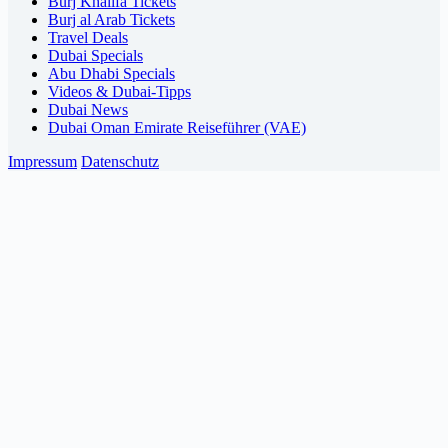
Burj Khalifa Tickets
Burj al Arab Tickets
Travel Deals
Dubai Specials
Abu Dhabi Specials
Videos & Dubai-Tipps
Dubai News
Dubai Oman Emirate Reiseführer (VAE)
Impressum
Datenschutz