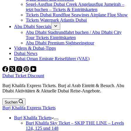
Segel-Ausflug Dubai Creek Angelausflug Jumeirah –
jetzt buchen – Tickets & Eintrittskarten
Tickets Dubai Rundflug Seawings Airplane Flug Show
Tickets Waterpark Atlantis Dubai
Abu Dhabi Specials
Abu Dhabi Stadtrundfahrt buchen / Abu Dhabi City
Tour Tickets Eintrittskarten
Abu Dhabi Premium Sightseeingtour
Videos & Dubai-Tipps
Dubai News
Dubai Oman Emirate Reiseführer (VAE)
Dubai Ticket Discount
Burj Khalifa Express Tickets. Burj al Arab Eintritt & Besuch. Abu
Dhabi Aktivitäten & Aktuelle Dubai Reise-Angebote.
Suchen
Burj Khalifa Express Tickets
Burj Khalifa Tickets
Burj Khalifa Sky Ticket – SKIP THE LINE – Levels
124, 125 und 148