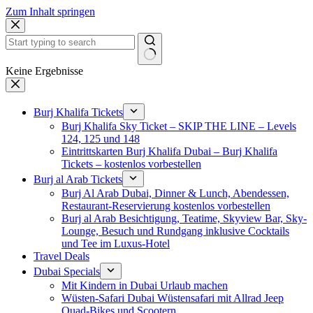
Zum Inhalt springen
Keine Ergebnisse
Burj Khalifa Tickets
Burj Khalifa Sky Ticket – SKIP THE LINE – Levels
124, 125 und 148
Eintrittskarten Burj Khalifa Dubai – Burj Khalifa
Tickets – kostenlos vorbestellen
Burj al Arab Tickets
Burj Al Arab Dubai, Dinner & Lunch, Abendessen,
Restaurant-Reservierung kostenlos vorbestellen
Burj al Arab Besichtigung, Teatime, Skyview Bar, Sky-
Lounge, Besuch und Rundgang inklusive Cocktails
und Tee im Luxus-Hotel
Travel Deals
Dubai Specials
Mit Kindern in Dubai Urlaub machen
Wüsten-Safari Dubai Wüstensafari mit Allrad Jeep
Quad-Bikes und Scootern