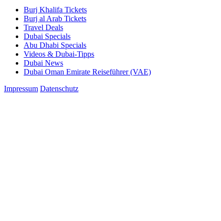
Burj Khalifa Tickets
Burj al Arab Tickets
Travel Deals
Dubai Specials
Abu Dhabi Specials
Videos & Dubai-Tipps
Dubai News
Dubai Oman Emirate Reiseführer (VAE)
Impressum
Datenschutz