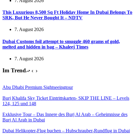
7. August 2026
This Luxurious 8,500 Sq Ft Holiday Home In Dubai Belongs To
SRK, But He Never Bought It – NDTV
7. August 2026
Dubai Customs foil attempt to smuggle 460 grams of gold,
melted and hidden in bag – Khaleej Times
7. August 2026
Im Trend
Abu Dhabi Premium Sightseeingtour
Burj Khalifa Sky Ticket Eintrittskarten- SKIP THE LINE – Levels
124, 125 und 148
Exklusive Tour – Das Innere des Burj Al Arab – Geheimnisse des
Burj Al Arab in Dubai
Dubai Helikopter-Flug buchen – Hubschrauber-Rundflug in Dubai