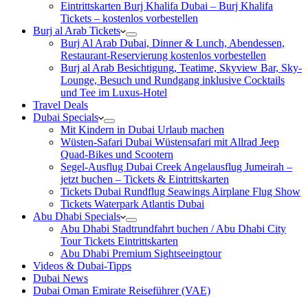
Eintrittskarten Burj Khalifa Dubai – Burj Khalifa
Tickets – kostenlos vorbestellen
Burj al Arab Tickets
Burj Al Arab Dubai, Dinner & Lunch, Abendessen,
Restaurant-Reservierung kostenlos vorbestellen
Burj al Arab Besichtigung, Teatime, Skyview Bar, Sky-
Lounge, Besuch und Rundgang inklusive Cocktails
und Tee im Luxus-Hotel
Travel Deals
Dubai Specials
Mit Kindern in Dubai Urlaub machen
Wüsten-Safari Dubai Wüstensafari mit Allrad Jeep
Quad-Bikes und Scootern
Segel-Ausflug Dubai Creek Angelausflug Jumeirah –
jetzt buchen – Tickets & Eintrittskarten
Tickets Dubai Rundflug Seawings Airplane Flug Show
Tickets Waterpark Atlantis Dubai
Abu Dhabi Specials
Abu Dhabi Stadtrundfahrt buchen / Abu Dhabi City
Tour Tickets Eintrittskarten
Abu Dhabi Premium Sightseeingtour
Videos & Dubai-Tipps
Dubai News
Dubai Oman Emirate Reiseführer (VAE)