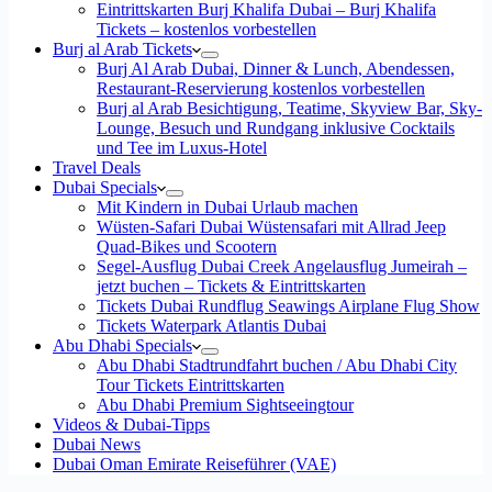
Eintrittskarten Burj Khalifa Dubai – Burj Khalifa
Tickets – kostenlos vorbestellen
Burj al Arab Tickets
Burj Al Arab Dubai, Dinner & Lunch, Abendessen,
Restaurant-Reservierung kostenlos vorbestellen
Burj al Arab Besichtigung, Teatime, Skyview Bar, Sky-
Lounge, Besuch und Rundgang inklusive Cocktails
und Tee im Luxus-Hotel
Travel Deals
Dubai Specials
Mit Kindern in Dubai Urlaub machen
Wüsten-Safari Dubai Wüstensafari mit Allrad Jeep
Quad-Bikes und Scootern
Segel-Ausflug Dubai Creek Angelausflug Jumeirah –
jetzt buchen – Tickets & Eintrittskarten
Tickets Dubai Rundflug Seawings Airplane Flug Show
Tickets Waterpark Atlantis Dubai
Abu Dhabi Specials
Abu Dhabi Stadtrundfahrt buchen / Abu Dhabi City
Tour Tickets Eintrittskarten
Abu Dhabi Premium Sightseeingtour
Videos & Dubai-Tipps
Dubai News
Dubai Oman Emirate Reiseführer (VAE)