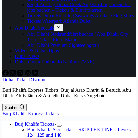
Segel-Ausflug Dubai Creek Angelausflug Jumeirah –
jetzt buchen – Tickets & Eintrittskarten
Tickets Dubai Rundflug Seawings Airplane Flug Show
Tickets Waterpark Atlantis Dubai
Abu Dhabi Specials
Abu Dhabi Stadtrundfahrt buchen / Abu Dhabi City
Tour Tickets Eintrittskarten
Abu Dhabi Premium Sightseeingtour
Videos & Dubai-Tipps
Dubai News
Dubai Oman Emirate Reiseführer (VAE)
Dubai Ticket Discount
Burj Khalifa Express Tickets. Burj al Arab Eintritt & Besuch. Abu
Dhabi Aktivitäten & Aktuelle Dubai Reise-Angebote.
Suchen
Burj Khalifa Express Tickets
Burj Khalifa Tickets
Burj Khalifa Sky Ticket – SKIP THE LINE – Levels
124, 125 und 148