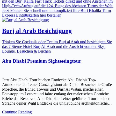
mit den Burj Kalifa Fast Track Tickets direkt und ohne Anstehen im
High-Tech-Aufzug auf die 124. Etage des höchsten Turms der Welt.
Jetzt können Sie schnell und unkompliziert Ihre Burj Khalifa Turm
Express Eintrittskarten hier bestellen
Burj al Arab Besichtigung
Trinken Sie Cocktails oder Tee im Burj al Arab und besichtigen Sie
das 7 Sterne Hotel Burj Al-Arab und die Aussicht von der Sky-
Lounge. Besuchen & Buchen
Abu Dhabi Premium Sightseeingtour
Jetzt Abu Dhabi Tour buchen Entdecke Abu Dhabis Top-
Attraktionen auf einer Ganztagestour ab Dubai. Besuche die Große
Moschee, die Etihad Towers und Qasr Al Watan, mache einen
Fotostopp im Louvre und fahre entlang der malerischen Corniche.
Erlebe das Beste von Abu Dhabi auf einer geführten Tour in einer
Sprache deiner Wahl Entdecke die unglaubliche architektonische…
Continue Reading