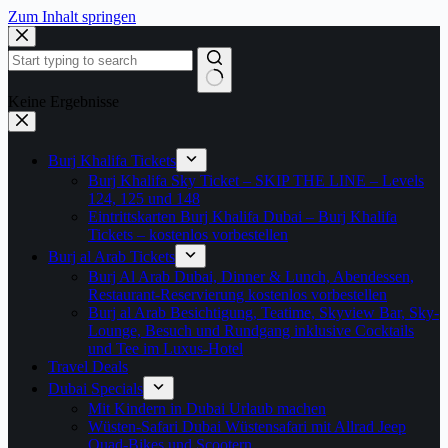
Zum Inhalt springen
Keine Ergebnisse
Burj Khalifa Tickets
Burj Khalifa Sky Ticket – SKIP THE LINE – Levels
124, 125 und 148
Eintrittskarten Burj Khalifa Dubai – Burj Khalifa
Tickets – kostenlos vorbestellen
Burj al Arab Tickets
Burj Al Arab Dubai, Dinner & Lunch, Abendessen,
Restaurant-Reservierung kostenlos vorbestellen
Burj al Arab Besichtigung, Teatime, Skyview Bar, Sky-
Lounge, Besuch und Rundgang inklusive Cocktails
und Tee im Luxus-Hotel
Travel Deals
Dubai Specials
Mit Kindern in Dubai Urlaub machen
Wüsten-Safari Dubai Wüstensafari mit Allrad Jeep
Quad-Bikes und Scootern