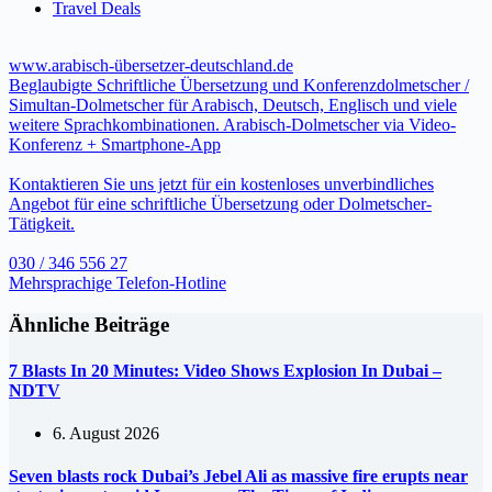
Travel Deals
www.arabisch-übersetzer-deutschland.de
Beglaubigte Schriftliche Übersetzung und Konferenzdolmetscher /
Simultan-Dolmetscher für Arabisch, Deutsch, Englisch und viele
weitere Sprachkombinationen. Arabisch-Dolmetscher via Video-
Konferenz + Smartphone-App
Kontaktieren Sie uns jetzt für ein kostenloses unverbindliches
Angebot für eine schriftliche Übersetzung oder Dolmetscher-
Tätigkeit.
030 / 346 556 27
Mehrsprachige Telefon-Hotline
Ähnliche Beiträge
7 Blasts In 20 Minutes: Video Shows Explosion In Dubai –
NDTV
6. August 2026
Seven blasts rock Dubai’s Jebel Ali as massive fire erupts near