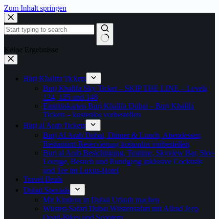
Zum Inhalt springen
Keine Ergebnisse
Burj Khalifa Tickets
Burj Khalifa Sky Ticket – SKIP THE LINE – Levels
124, 125 und 148
Eintrittskarten Burj Khalifa Dubai – Burj Khalifa
Tickets – kostenlos vorbestellen
Burj al Arab Tickets
Burj Al Arab Dubai, Dinner & Lunch, Abendessen,
Restaurant-Reservierung kostenlos vorbestellen
Burj al Arab Besichtigung, Teatime, Skyview Bar, Sky-
Lounge, Besuch und Rundgang inklusive Cocktails
und Tee im Luxus-Hotel
Travel Deals
Dubai Specials
Mit Kindern in Dubai Urlaub machen
Wüsten-Safari Dubai Wüstensafari mit Allrad Jeep
Quad-Bikes und Scootern