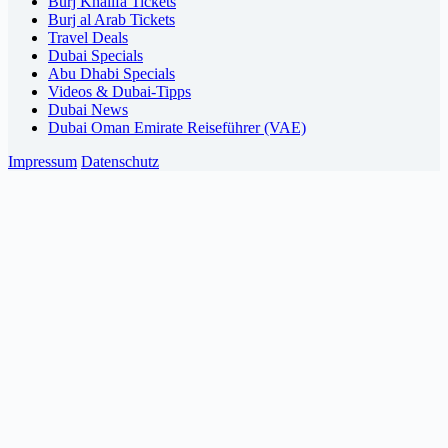
Burj Khalifa Tickets
Burj al Arab Tickets
Travel Deals
Dubai Specials
Abu Dhabi Specials
Videos & Dubai-Tipps
Dubai News
Dubai Oman Emirate Reiseführer (VAE)
Impressum
Datenschutz