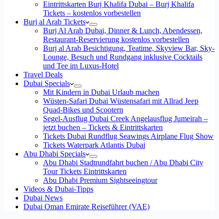
Eintrittskarten Burj Khalifa Dubai – Burj Khalifa
Tickets – kostenlos vorbestellen
Burj al Arab Tickets
Burj Al Arab Dubai, Dinner & Lunch, Abendessen,
Restaurant-Reservierung kostenlos vorbestellen
Burj al Arab Besichtigung, Teatime, Skyview Bar, Sky-
Lounge, Besuch und Rundgang inklusive Cocktails
und Tee im Luxus-Hotel
Travel Deals
Dubai Specials
Mit Kindern in Dubai Urlaub machen
Wüsten-Safari Dubai Wüstensafari mit Allrad Jeep
Quad-Bikes und Scootern
Segel-Ausflug Dubai Creek Angelausflug Jumeirah –
jetzt buchen – Tickets & Eintrittskarten
Tickets Dubai Rundflug Seawings Airplane Flug Show
Tickets Waterpark Atlantis Dubai
Abu Dhabi Specials
Abu Dhabi Stadtrundfahrt buchen / Abu Dhabi City
Tour Tickets Eintrittskarten
Abu Dhabi Premium Sightseeingtour
Videos & Dubai-Tipps
Dubai News
Dubai Oman Emirate Reiseführer (VAE)