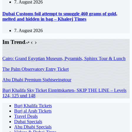
7. August 2026
Dubai Customs foil attempt to smuggle 460 grams of gold,
melted and hidden in bag – Khaleej Times
7. August 2026
Im Trend
Cairo: Grand Egyptian Museum, Pyramids, Sphinx Tour & Lunch
The Palm Observatory Entry Ticket
Abu Dhabi Premium Sightseeingtour
Burj Khalifa Sky Ticket Eintrittskarten- SKIP THE LINE – Levels
124, 125 und 148
Burj Khalifa Tickets
Burj al Arab Tickets
Travel Deals
Dubai Specials
Abu Dhabi Specials