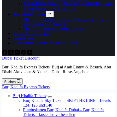
Tickets Dubai Rundflug Seawings Airplane Flug Show
Tickets Waterpark Atlantis Dubai
Abu Dhabi Specials
Abu Dhabi Stadtrundfahrt buchen / Abu Dhabi City
Tour Tickets Eintrittskarten
Abu Dhabi Premium Sightseeingtour
Videos & Dubai-Tipps
Dubai News
Dubai Oman Emirate Reiseführer (VAE)
Dubai Ticket Discount
Burj Khalifa Express Tickets. Burj al Arab Eintritt & Besuch. Abu
Dhabi Aktivitäten & Aktuelle Dubai Reise-Angebote.
Suchen
Burj Khalifa Express Tickets
Burj Khalifa Tickets
Burj Khalifa Sky Ticket – SKIP THE LINE – Levels
124, 125 und 148
Eintrittskarten Burj Khalifa Dubai – Burj Khalifa
Tickets – kostenlos vorbestellen