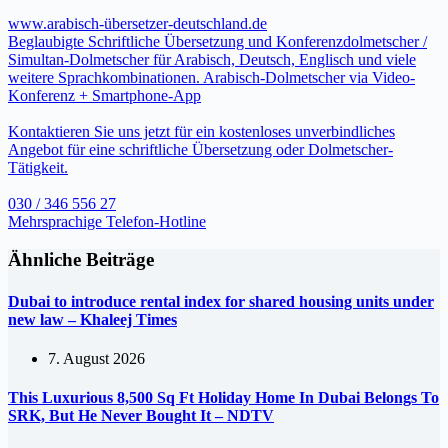
www.arabisch-übersetzer-deutschland.de
Beglaubigte Schriftliche Übersetzung und Konferenzdolmetscher /
Simultan-Dolmetscher für Arabisch, Deutsch, Englisch und viele
weitere Sprachkombinationen. Arabisch-Dolmetscher via Video-
Konferenz + Smartphone-App
Kontaktieren Sie uns jetzt für ein kostenloses unverbindliches
Angebot für eine schriftliche Übersetzung oder Dolmetscher-
Tätigkeit.
030 / 346 556 27
Mehrsprachige Telefon-Hotline
Ähnliche Beiträge
Dubai to introduce rental index for shared housing units under
new law – Khaleej Times
7. August 2026
This Luxurious 8,500 Sq Ft Holiday Home In Dubai Belongs To
SRK, But He Never Bought It – NDTV