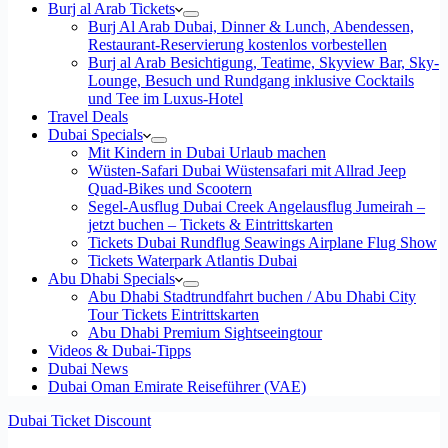
Burj al Arab Tickets
Burj Al Arab Dubai, Dinner & Lunch, Abendessen,
Restaurant-Reservierung kostenlos vorbestellen
Burj al Arab Besichtigung, Teatime, Skyview Bar, Sky-
Lounge, Besuch und Rundgang inklusive Cocktails
und Tee im Luxus-Hotel
Travel Deals
Dubai Specials
Mit Kindern in Dubai Urlaub machen
Wüsten-Safari Dubai Wüstensafari mit Allrad Jeep
Quad-Bikes und Scootern
Segel-Ausflug Dubai Creek Angelausflug Jumeirah –
jetzt buchen – Tickets & Eintrittskarten
Tickets Dubai Rundflug Seawings Airplane Flug Show
Tickets Waterpark Atlantis Dubai
Abu Dhabi Specials
Abu Dhabi Stadtrundfahrt buchen / Abu Dhabi City
Tour Tickets Eintrittskarten
Abu Dhabi Premium Sightseeingtour
Videos & Dubai-Tipps
Dubai News
Dubai Oman Emirate Reiseführer (VAE)
Dubai Ticket Discount