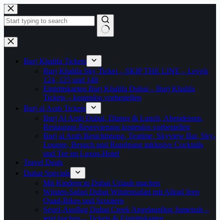
Zum
Inhalt
springen
Keine
Ergebnisse
Burj Khalifa Tickets
Burj Khalifa Sky Ticket – SKIP THE LINE – Levels
124, 125 und 148
Eintrittskarten Burj Khalifa Dubai – Burj Khalifa
Tickets – kostenlos vorbestellen
Burj al Arab Tickets
Burj Al Arab Dubai, Dinner & Lunch, Abendessen,
Restaurant-Reservierung kostenlos vorbestellen
Burj al Arab Besichtigung, Teatime, Skyview Bar, Sky-
Lounge, Besuch und Rundgang inklusive Cocktails
und Tee im Luxus-Hotel
Travel Deals
Dubai Specials
Mit Kindern in Dubai Urlaub machen
Wüsten-Safari Dubai Wüstensafari mit Allrad Jeep
Quad-Bikes und Scootern
Segel-Ausflug Dubai Creek Angelausflug Jumeirah –
jetzt buchen – Tickets & Eintrittskarten