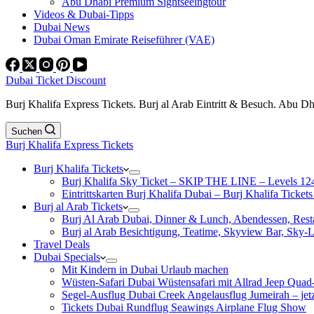
Abu Dhabi Premium Sightseeingtour
Videos & Dubai-Tipps
Dubai News
Dubai Oman Emirate Reiseführer (VAE)
Dubai Ticket Discount
Burj Khalifa Express Tickets. Burj al Arab Eintritt & Besuch. Abu D
Suchen
Burj Khalifa Express Tickets
Burj Khalifa Tickets
Burj Khalifa Sky Ticket – SKIP THE LINE – Levels 12
Eintrittskarten Burj Khalifa Dubai – Burj Khalifa Tickets
Burj al Arab Tickets
Burj Al Arab Dubai, Dinner & Lunch, Abendessen, Resta
Burj al Arab Besichtigung, Teatime, Skyview Bar, Sky
Travel Deals
Dubai Specials
Mit Kindern in Dubai Urlaub machen
Wüsten-Safari Dubai Wüstensafari mit Allrad Jeep Quad
Segel-Ausflug Dubai Creek Angelausflug Jumeirah – jetzt
Tickets Dubai Rundflug Seawings Airplane Flug Show