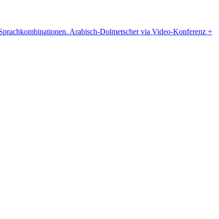
re Sprachkombinationen. Arabisch-Dolmetscher via Video-Konferenz +