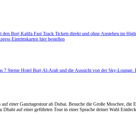
den Burj Kalifa Fast Track Tickets direkt und ohne Anstehen im High
ess Eintrittskarten hier bestellen
 das 7 Sterne Hotel Burj Al-Arab und die Aussicht von der Sky-Loung
 auf einer Ganztagestour ab Dubai. Besuche die Große Moschee, die 
u Dhabi auf einer geführten Tour in einer Sprache deiner Wahl Entdec