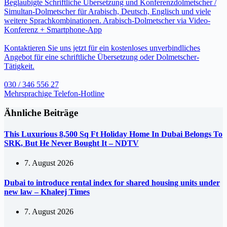
Beglaubigte Schriftliche Übersetzung und Konferenzdolmetscher /
Simultan-Dolmetscher für Arabisch, Deutsch, Englisch und viele
weitere Sprachkombinationen. Arabisch-Dolmetscher via Video-
Konferenz + Smartphone-App
Kontaktieren Sie uns jetzt für ein kostenloses unverbindliches
Angebot für eine schriftliche Übersetzung oder Dolmetscher-
Tätigkeit.
030 / 346 556 27
Mehrsprachige Telefon-Hotline
Ähnliche Beiträge
This Luxurious 8,500 Sq Ft Holiday Home In Dubai Belongs To
SRK, But He Never Bought It – NDTV
7. August 2026
Dubai to introduce rental index for shared housing units under
new law – Khaleej Times
7. August 2026