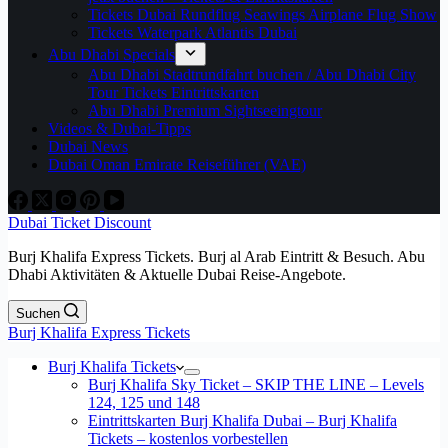
Tickets Dubai Rundflug Seawings Airplane Flug Show
Tickets Waterpark Atlantis Dubai
Abu Dhabi Specials
Abu Dhabi Stadtrundfahrt buchen / Abu Dhabi City
Tour Tickets Eintrittskarten
Abu Dhabi Premium Sightseeingtour
Videos & Dubai-Tipps
Dubai News
Dubai Oman Emirate Reiseführer (VAE)
Dubai Ticket Discount
Burj Khalifa Express Tickets. Burj al Arab Eintritt & Besuch. Abu
Dhabi Aktivitäten & Aktuelle Dubai Reise-Angebote.
Suchen
Burj Khalifa Express Tickets
Burj Khalifa Tickets
Burj Khalifa Sky Ticket – SKIP THE LINE – Levels
124, 125 und 148
Eintrittskarten Burj Khalifa Dubai – Burj Khalifa
Tickets – kostenlos vorbestellen