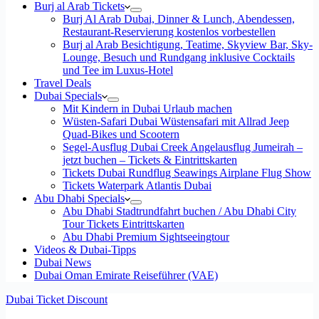
Burj al Arab Tickets
Burj Al Arab Dubai, Dinner & Lunch, Abendessen,
Restaurant-Reservierung kostenlos vorbestellen
Burj al Arab Besichtigung, Teatime, Skyview Bar, Sky-
Lounge, Besuch und Rundgang inklusive Cocktails
und Tee im Luxus-Hotel
Travel Deals
Dubai Specials
Mit Kindern in Dubai Urlaub machen
Wüsten-Safari Dubai Wüstensafari mit Allrad Jeep
Quad-Bikes und Scootern
Segel-Ausflug Dubai Creek Angelausflug Jumeirah –
jetzt buchen – Tickets & Eintrittskarten
Tickets Dubai Rundflug Seawings Airplane Flug Show
Tickets Waterpark Atlantis Dubai
Abu Dhabi Specials
Abu Dhabi Stadtrundfahrt buchen / Abu Dhabi City
Tour Tickets Eintrittskarten
Abu Dhabi Premium Sightseeingtour
Videos & Dubai-Tipps
Dubai News
Dubai Oman Emirate Reiseführer (VAE)
Dubai Ticket Discount