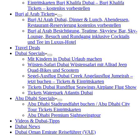
Eintrittskarten Burj Khalifa Dubai – Burj Khalifa
Tickets – kostenlos vorbestellen
Burj al Arab Tickets
Burj Al Arab Dubai, Dinner & Lunch, Abendessen,
Restaurant-Reservierung kostenlos vorbestellen
Burj al Arab Besichtigung, Teatime, Skyview Bar, Sky-
Lounge, Besuch und Rundgang inklusive Cocktails
und Tee im Luxus-Hotel
Travel Deals
Dubai Specials
Mit Kindern in Dubai Urlaub machen
Wüsten-Safari Dubai Wüstensafari mit Allrad Jeep
Quad-Bikes und Scootern
Segel-Ausflug Dubai Creek Angelausflug Jumeirah –
jetzt buchen – Tickets & Eintrittskarten
Tickets Dubai Rundflug Seawings Airplane Flug Show
Tickets Waterpark Atlantis Dubai
Abu Dhabi Specials
Abu Dhabi Stadtrundfahrt buchen / Abu Dhabi City
Tour Tickets Eintrittskarten
Abu Dhabi Premium Sightseeingtour
Videos & Dubai-Tipps
Dubai News
Dubai Oman Emirate Reiseführer (VAE)