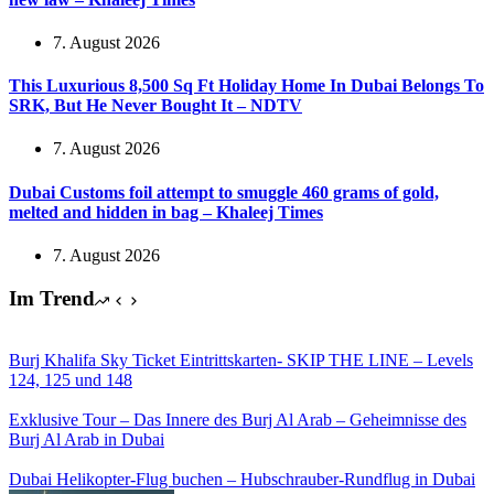
7. August 2026
This Luxurious 8,500 Sq Ft Holiday Home In Dubai Belongs To
SRK, But He Never Bought It – NDTV
7. August 2026
Dubai Customs foil attempt to smuggle 460 grams of gold,
melted and hidden in bag – Khaleej Times
7. August 2026
Im Trend
Burj Khalifa Sky Ticket Eintrittskarten- SKIP THE LINE – Levels
124, 125 und 148
Exklusive Tour – Das Innere des Burj Al Arab – Geheimnisse des
Burj Al Arab in Dubai
Dubai Helikopter-Flug buchen – Hubschrauber-Rundflug in Dubai