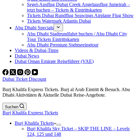
Segel-Ausflug Dubai Creek Angelausflug Jumeirah –
jetzt buchen – Tickets & Eintrittskarten
Tickets Dubai Rundflug Seawings Airplane Flug Show
Tickets Waterpark Atlantis Dubai
Abu Dhabi Specials
Abu Dhabi Stadtrundfahrt buchen / Abu Dhabi City
Tour Tickets Eintrittskarten
Abu Dhabi Premium Sightseeingtour
Videos & Dubai-Tipps
Dubai News
Dubai Oman Emirate Reiseführer (VAE)
Dubai Ticket Discount
Burj Khalifa Express Tickets. Burj al Arab Eintritt & Besuch. Abu
Dhabi Aktivitäten & Aktuelle Dubai Reise-Angebote.
Suchen
Burj Khalifa Express Tickets
Burj Khalifa Tickets
Burj Khalifa Sky Ticket – SKIP THE LINE – Levels
124, 125 und 148