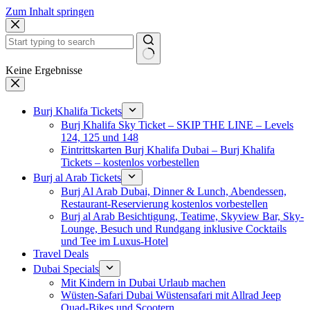
Zum Inhalt springen
Keine Ergebnisse
Burj Khalifa Tickets
Burj Khalifa Sky Ticket – SKIP THE LINE – Levels
124, 125 und 148
Eintrittskarten Burj Khalifa Dubai – Burj Khalifa
Tickets – kostenlos vorbestellen
Burj al Arab Tickets
Burj Al Arab Dubai, Dinner & Lunch, Abendessen,
Restaurant-Reservierung kostenlos vorbestellen
Burj al Arab Besichtigung, Teatime, Skyview Bar, Sky-
Lounge, Besuch und Rundgang inklusive Cocktails
und Tee im Luxus-Hotel
Travel Deals
Dubai Specials
Mit Kindern in Dubai Urlaub machen
Wüsten-Safari Dubai Wüstensafari mit Allrad Jeep
Quad-Bikes und Scootern