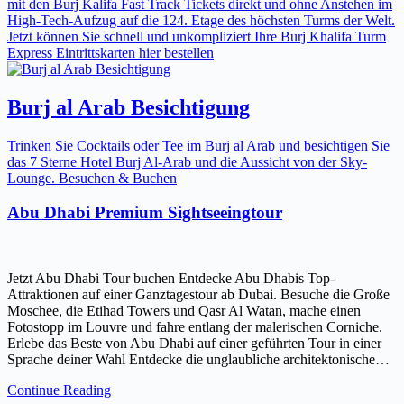
mit den Burj Kalifa Fast Track Tickets direkt und ohne Anstehen im
High-Tech-Aufzug auf die 124. Etage des höchsten Turms der Welt.
Jetzt können Sie schnell und unkompliziert Ihre Burj Khalifa Turm
Express Eintrittskarten hier bestellen
Burj al Arab Besichtigung
Trinken Sie Cocktails oder Tee im Burj al Arab und besichtigen Sie
das 7 Sterne Hotel Burj Al-Arab und die Aussicht von der Sky-
Lounge. Besuchen & Buchen
Abu Dhabi Premium Sightseeingtour
Jetzt Abu Dhabi Tour buchen Entdecke Abu Dhabis Top-
Attraktionen auf einer Ganztagestour ab Dubai. Besuche die Große
Moschee, die Etihad Towers und Qasr Al Watan, mache einen
Fotostopp im Louvre und fahre entlang der malerischen Corniche.
Erlebe das Beste von Abu Dhabi auf einer geführten Tour in einer
Sprache deiner Wahl Entdecke die unglaubliche architektonische…
Continue Reading