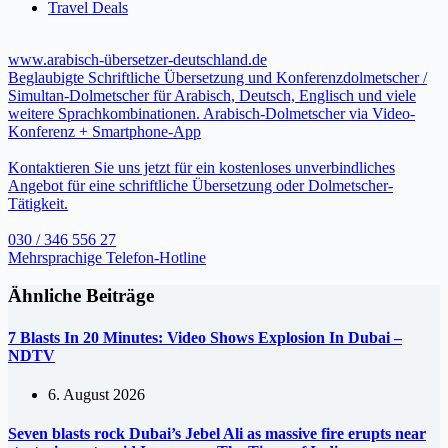
Travel Deals
www.arabisch-übersetzer-deutschland.de
Beglaubigte Schriftliche Übersetzung und Konferenzdolmetscher /
Simultan-Dolmetscher für Arabisch, Deutsch, Englisch und viele
weitere Sprachkombinationen. Arabisch-Dolmetscher via Video-
Konferenz + Smartphone-App
Kontaktieren Sie uns jetzt für ein kostenloses unverbindliches
Angebot für eine schriftliche Übersetzung oder Dolmetscher-
Tätigkeit.
030 / 346 556 27
Mehrsprachige Telefon-Hotline
Ähnliche Beiträge
7 Blasts In 20 Minutes: Video Shows Explosion In Dubai –
NDTV
6. August 2026
Seven blasts rock Dubai’s Jebel Ali as massive fire erupts near