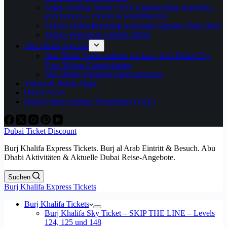
Segel-Ausflug Dubai Creek Angelausflug Jumeirah –
jetzt buchen – Tickets & Eintrittskarten
Tickets Dubai Rundflug Seawings Airplane Flug Show
Tickets Waterpark Atlantis Dubai
Abu Dhabi Specials
Abu Dhabi Stadtrundfahrt buchen / Abu Dhabi City
Tour Tickets Eintrittskarten
Abu Dhabi Premium Sightseeingtour
Videos & Dubai-Tipps
Dubai News
Dubai Oman Emirate Reiseführer (VAE)
Dubai Ticket Discount
Burj Khalifa Express Tickets. Burj al Arab Eintritt & Besuch. Abu
Dhabi Aktivitäten & Aktuelle Dubai Reise-Angebote.
Suchen
Burj Khalifa Express Tickets
Burj Khalifa Tickets
Burj Khalifa Sky Ticket – SKIP THE LINE – Levels
124, 125 und 148