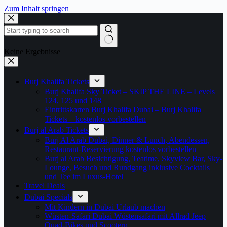
Zum Inhalt springen
Keine Ergebnisse
Burj Khalifa Tickets
Burj Khalifa Sky Ticket – SKIP THE LINE – Levels
124, 125 und 148
Eintrittskarten Burj Khalifa Dubai – Burj Khalifa
Tickets – kostenlos vorbestellen
Burj al Arab Tickets
Burj Al Arab Dubai, Dinner & Lunch, Abendessen,
Restaurant-Reservierung kostenlos vorbestellen
Burj al Arab Besichtigung, Teatime, Skyview Bar, Sky-
Lounge, Besuch und Rundgang inklusive Cocktails
und Tee im Luxus-Hotel
Travel Deals
Dubai Specials
Mit Kindern in Dubai Urlaub machen
Wüsten-Safari Dubai Wüstensafari mit Allrad Jeep
Quad-Bikes und Scootern