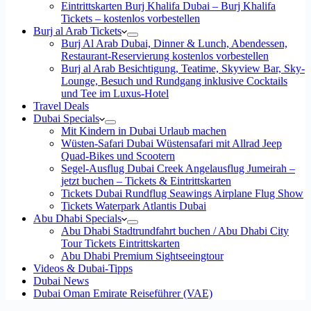
Eintrittskarten Burj Khalifa Dubai – Burj Khalifa
Tickets – kostenlos vorbestellen
Burj al Arab Tickets
Burj Al Arab Dubai, Dinner & Lunch, Abendessen,
Restaurant-Reservierung kostenlos vorbestellen
Burj al Arab Besichtigung, Teatime, Skyview Bar, Sky-
Lounge, Besuch und Rundgang inklusive Cocktails
und Tee im Luxus-Hotel
Travel Deals
Dubai Specials
Mit Kindern in Dubai Urlaub machen
Wüsten-Safari Dubai Wüstensafari mit Allrad Jeep
Quad-Bikes und Scootern
Segel-Ausflug Dubai Creek Angelausflug Jumeirah –
jetzt buchen – Tickets & Eintrittskarten
Tickets Dubai Rundflug Seawings Airplane Flug Show
Tickets Waterpark Atlantis Dubai
Abu Dhabi Specials
Abu Dhabi Stadtrundfahrt buchen / Abu Dhabi City
Tour Tickets Eintrittskarten
Abu Dhabi Premium Sightseeingtour
Videos & Dubai-Tipps
Dubai News
Dubai Oman Emirate Reiseführer (VAE)