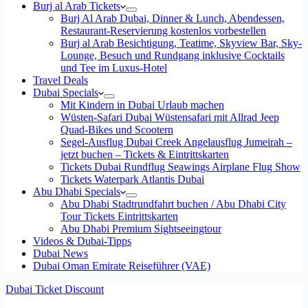
Burj al Arab Tickets
Burj Al Arab Dubai, Dinner & Lunch, Abendessen,
Restaurant-Reservierung kostenlos vorbestellen
Burj al Arab Besichtigung, Teatime, Skyview Bar, Sky-
Lounge, Besuch und Rundgang inklusive Cocktails
und Tee im Luxus-Hotel
Travel Deals
Dubai Specials
Mit Kindern in Dubai Urlaub machen
Wüsten-Safari Dubai Wüstensafari mit Allrad Jeep
Quad-Bikes und Scootern
Segel-Ausflug Dubai Creek Angelausflug Jumeirah –
jetzt buchen – Tickets & Eintrittskarten
Tickets Dubai Rundflug Seawings Airplane Flug Show
Tickets Waterpark Atlantis Dubai
Abu Dhabi Specials
Abu Dhabi Stadtrundfahrt buchen / Abu Dhabi City
Tour Tickets Eintrittskarten
Abu Dhabi Premium Sightseeingtour
Videos & Dubai-Tipps
Dubai News
Dubai Oman Emirate Reiseführer (VAE)
Dubai Ticket Discount