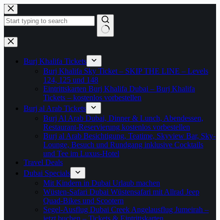
Zum
Inhalt
springen
Keine
Ergebnisse
Burj Khalifa Tickets
Burj Khalifa Sky Ticket – SKIP THE LINE – Levels
124, 125 und 148
Eintrittskarten Burj Khalifa Dubai – Burj Khalifa
Tickets – kostenlos vorbestellen
Burj al Arab Tickets
Burj Al Arab Dubai, Dinner & Lunch, Abendessen,
Restaurant-Reservierung kostenlos vorbestellen
Burj al Arab Besichtigung, Teatime, Skyview Bar, Sky-
Lounge, Besuch und Rundgang inklusive Cocktails
und Tee im Luxus-Hotel
Travel Deals
Dubai Specials
Mit Kindern in Dubai Urlaub machen
Wüsten-Safari Dubai Wüstensafari mit Allrad Jeep
Quad-Bikes und Scootern
Segel-Ausflug Dubai Creek Angelausflug Jumeirah –
jetzt buchen – Tickets & Eintrittskarten