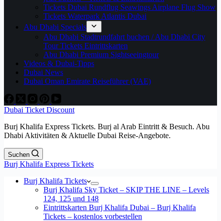
Tickets Dubai Rundflug Seawings Airplane Flug Show
Tickets Waterpark Atlantis Dubai
Abu Dhabi Specials
Abu Dhabi Stadtrundfahrt buchen / Abu Dhabi City
Tour Tickets Eintrittskarten
Abu Dhabi Premium Sightseeingtour
Videos & Dubai-Tipps
Dubai News
Dubai Oman Emirate Reiseführer (VAE)
Dubai Ticket Discount
Burj Khalifa Express Tickets. Burj al Arab Eintritt & Besuch. Abu
Dhabi Aktivitäten & Aktuelle Dubai Reise-Angebote.
Suchen
Burj Khalifa Express Tickets
Burj Khalifa Tickets
Burj Khalifa Sky Ticket – SKIP THE LINE – Levels
124, 125 und 148
Eintrittskarten Burj Khalifa Dubai – Burj Khalifa
Tickets – kostenlos vorbestellen