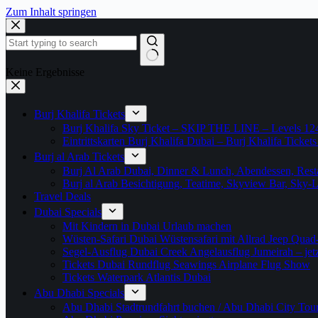
Zum Inhalt springen
Keine Ergebnisse
Burj Khalifa Tickets
Burj Khalifa Sky Ticket – SKIP THE LINE – Levels 12
Eintrittskarten Burj Khalifa Dubai – Burj Khalifa Tickets
Burj al Arab Tickets
Burj Al Arab Dubai, Dinner & Lunch, Abendessen, Resta
Burj al Arab Besichtigung, Teatime, Skyview Bar, Sky
Travel Deals
Dubai Specials
Mit Kindern in Dubai Urlaub machen
Wüsten-Safari Dubai Wüstensafari mit Allrad Jeep Quad
Segel-Ausflug Dubai Creek Angelausflug Jumeirah – jetzt
Tickets Dubai Rundflug Seawings Airplane Flug Show
Tickets Waterpark Atlantis Dubai
Abu Dhabi Specials
Abu Dhabi Stadtrundfahrt buchen / Abu Dhabi City Tour T