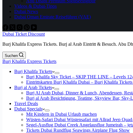
Abu Dhabi Premium Sightseeingtour
Videos & Dubai-Tipps
Dubai News
Dubai Oman Emirate Reiseführer (VAE)
Dubai Ticket Discount
Burj Khalifa Express Tickets. Burj al Arab Eintritt & Besuch. Abu D
Suchen
Burj Khalifa Express Tickets
Burj Khalifa Tickets
Burj Khalifa Sky Ticket – SKIP THE LINE – Levels 12
Eintrittskarten Burj Khalifa Dubai – Burj Khalifa Tickets
Burj al Arab Tickets
Burj Al Arab Dubai, Dinner & Lunch, Abendessen, Resta
Burj al Arab Besichtigung, Teatime, Skyview Bar, Sky
Travel Deals
Dubai Specials
Mit Kindern in Dubai Urlaub machen
Wüsten-Safari Dubai Wüstensafari mit Allrad Jeep Quad
Segel-Ausflug Dubai Creek Angelausflug Jumeirah – jetzt
Tickets Dubai Rundflug Seawings Airplane Flug Show