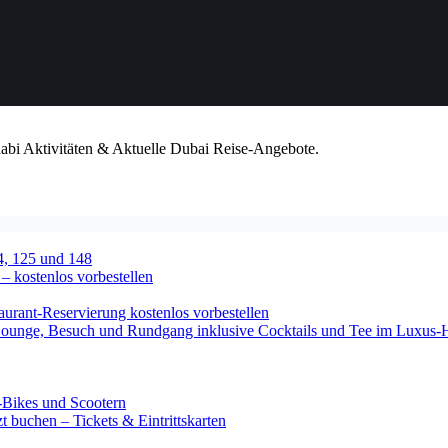
habi Aktivitäten & Aktuelle Dubai Reise-Angebote.
4, 125 und 148
 – kostenlos vorbestellen
urant-Reservierung kostenlos vorbestellen
-Lounge, Besuch und Rundgang inklusive Cocktails und Tee im Luxus-
-Bikes und Scootern
 buchen – Tickets & Eintrittskarten