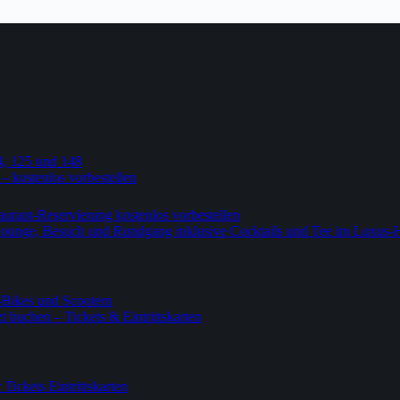
4, 125 und 148
 – kostenlos vorbestellen
urant-Reservierung kostenlos vorbestellen
-Lounge, Besuch und Rundgang inklusive Cocktails und Tee im Luxus-
-Bikes und Scootern
 buchen – Tickets & Eintrittskarten
ickets Eintrittskarten