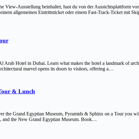
The View-Ausstellung beinhaltet, hast du von der Aussichtsplattform v
em allgemeinen Eintrittsticket oder einem Fast-Track-Ticket mit Skip-
Tour
Al Arab Hotel in Dubai. Learn what makes the hotel a landmark of arch
chitectural marvel opens its doors to visitors, offering a…
 Tour & Lunch
er the Grand Egyptian Museum, Pyramids & Sphinx on a Tour you will 
afre, and the New Grand Egyptian Museum. Book…