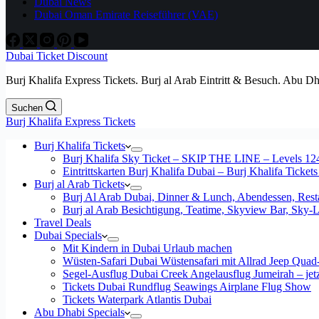
Dubai News
Dubai Oman Emirate Reiseführer (VAE)
Dubai Ticket Discount
Burj Khalifa Express Tickets. Burj al Arab Eintritt & Besuch. Abu D
Suchen
Burj Khalifa Express Tickets
Burj Khalifa Tickets
Burj Khalifa Sky Ticket – SKIP THE LINE – Levels 12
Eintrittskarten Burj Khalifa Dubai – Burj Khalifa Tickets
Burj al Arab Tickets
Burj Al Arab Dubai, Dinner & Lunch, Abendessen, Resta
Burj al Arab Besichtigung, Teatime, Skyview Bar, Sky
Travel Deals
Dubai Specials
Mit Kindern in Dubai Urlaub machen
Wüsten-Safari Dubai Wüstensafari mit Allrad Jeep Quad
Segel-Ausflug Dubai Creek Angelausflug Jumeirah – jetzt
Tickets Dubai Rundflug Seawings Airplane Flug Show
Tickets Waterpark Atlantis Dubai
Abu Dhabi Specials