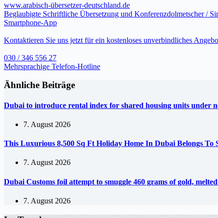
www.arabisch-übersetzer-deutschland.de
Beglaubigte Schriftliche Übersetzung und Konferenzdolmetscher / S
Smartphone-App
Kontaktieren Sie uns jetzt für ein kostenloses unverbindliches Angebo
030 / 346 556 27
Mehrsprachige Telefon-Hotline
Ähnliche Beiträge
Dubai to introduce rental index for shared housing units under 
7. August 2026
This Luxurious 8,500 Sq Ft Holiday Home In Dubai Belongs To
7. August 2026
Dubai Customs foil attempt to smuggle 460 grams of gold, melte
7. August 2026