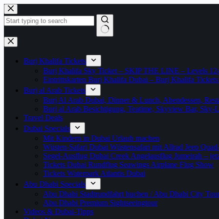
Zum
Inhalt
springen
Keine
Ergebnisse
Burj Khalifa Tickets
Burj Khalifa Sky Ticket – SKIP THE LINE – Levels 12
Eintrittskarten Burj Khalifa Dubai – Burj Khalifa Tickets
Burj al Arab Tickets
Burj Al Arab Dubai, Dinner & Lunch, Abendessen, Resta
Burj al Arab Besichtigung, Teatime, Skyview Bar, Sky
Travel Deals
Dubai Specials
Mit Kindern in Dubai Urlaub machen
Wüsten-Safari Dubai Wüstensafari mit Allrad Jeep Quad
Segel-Ausflug Dubai Creek Angelausflug Jumeirah – jetzt
Tickets Dubai Rundflug Seawings Airplane Flug Show
Tickets Waterpark Atlantis Dubai
Abu Dhabi Specials
Abu Dhabi Stadtrundfahrt buchen / Abu Dhabi City Tour T
Abu Dhabi Premium Sightseeingtour
Videos & Dubai-Tipps