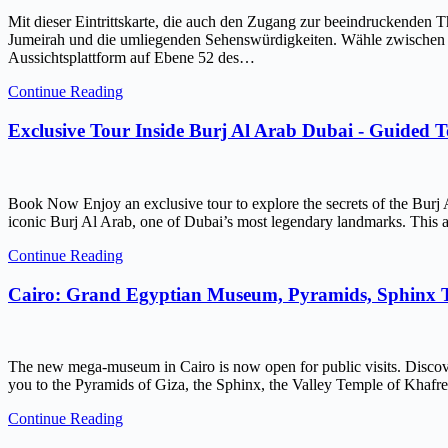
Mit dieser Eintrittskarte, die auch den Zugang zur beeindruckenden 
Jumeirah und die umliegenden Sehenswürdigkeiten. Wähle zwischen ein
Aussichtsplattform auf Ebene 52 des…
Continue Reading
Exclusive Tour Inside Burj Al Arab Dubai - Guided 
Book Now Enjoy an exclusive tour to explore the secrets of the Burj 
iconic Burj Al Arab, one of Dubai’s most legendary landmarks. This ar
Continue Reading
Cairo: Grand Egyptian Museum, Pyramids, Sphinx
The new mega-museum in Cairo is now open for public visits. Discov
you to the Pyramids of Giza, the Sphinx, the Valley Temple of Kh
Continue Reading