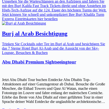
Umgehen Sie die Warteschlangen an den Aufzügen und fahren Sie
mit den Burj Kalifa Fast Track Tickets direkt und ohne Anstehen im
High-Tech-Aufzug auf die 124. Etage des höchsten Turms der Welt.
Jetzt können Sie schnell und unkompliziert Ihre Burj Khalifa Turm
Express Eintrittskarten hier bestellen
Burj al Arab Besichtigung
Trinken Sie Cocktails oder Tee im Burj al Arab und besichtigen Sie
das 7 Sterne Hotel Burj Al-Arab und die Aussicht von der Sky-
Lounge. Besuchen & Buchen
Abu Dhabi Premium Sightseeingtour
Jetzt Abu Dhabi Tour buchen Entdecke Abu Dhabis Top-
Attraktionen auf einer Ganztagestour ab Dubai. Besuche die Große
Moschee, die Etihad Towers und Qasr Al Watan, mache einen
Fotostopp im Louvre und fahre entlang der malerischen Corniche.
Erlebe das Beste von Abu Dhabi auf einer geführten Tour in einer
Sprache deiner Wahl Entdecke die unglaubliche architektonische…