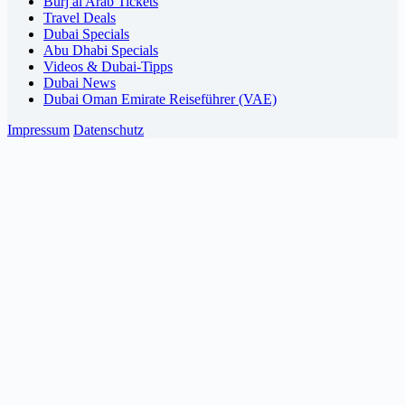
Burj al Arab Tickets
Travel Deals
Dubai Specials
Abu Dhabi Specials
Videos & Dubai-Tipps
Dubai News
Dubai Oman Emirate Reiseführer (VAE)
Impressum
Datenschutz