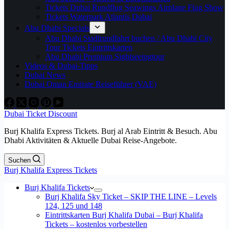
Tickets Dubai Rundflug Seawings Airplane Flug Show
Tickets Waterpark Atlantis Dubai
Abu Dhabi Specials
Abu Dhabi Stadtrundfahrt buchen / Abu Dhabi City
Tour Tickets Eintrittskarten
Abu Dhabi Premium Sightseeingtour
Videos & Dubai-Tipps
Dubai News
Dubai Oman Emirate Reiseführer (VAE)
Dubai Ticket Discount
Burj Khalifa Express Tickets. Burj al Arab Eintritt & Besuch. Abu
Dhabi Aktivitäten & Aktuelle Dubai Reise-Angebote.
Suchen
Burj Khalifa Express Tickets
Burj Khalifa Tickets
Burj Khalifa Sky Ticket – SKIP THE LINE – Levels
124, 125 und 148
Eintrittskarten Burj Khalifa Dubai – Burj Khalifa
Tickets – kostenlos vorbestellen