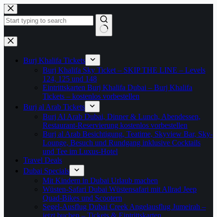
Zum
Inhalt
springen
Keine
Ergebnisse
Burj Khalifa Tickets
Burj Khalifa Sky Ticket – SKIP THE LINE – Levels
124, 125 und 148
Eintrittskarten Burj Khalifa Dubai – Burj Khalifa
Tickets – kostenlos vorbestellen
Burj al Arab Tickets
Burj Al Arab Dubai, Dinner & Lunch, Abendessen,
Restaurant-Reservierung kostenlos vorbestellen
Burj al Arab Besichtigung, Teatime, Skyview Bar, Sky-
Lounge, Besuch und Rundgang inklusive Cocktails
und Tee im Luxus-Hotel
Travel Deals
Dubai Specials
Mit Kindern in Dubai Urlaub machen
Wüsten-Safari Dubai Wüstensafari mit Allrad Jeep
Quad-Bikes und Scootern
Segel-Ausflug Dubai Creek Angelausflug Jumeirah –
jetzt buchen – Tickets & Eintrittskarten