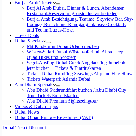
Burj al Arab Tickets
Burj Al Arab Dubai, Dinner & Lunch, Abendessen,
Restaurant-Reservierung kostenlos vorbestellen
Burj al Arab Besichtigung, Teatime, Skyview Bar, Sky-
Lounge, Besuch und Rundgang inklusive Cocktails
und Tee im Luxus-Hotel
Travel Deals
Dubai Specials
Mit Kindern in Dubai Urlaub machen
Wüsten-Safari Dubai Wüstensafari mit Allrad Jeep
Quad-Bikes und Scootern
Segel-Ausflug Dubai Creek Angelausflug Jumeirah –
jetzt buchen – Tickets & Eintrittskarten
Tickets Dubai Rundflug Seawings Airplane Flug Show
Tickets Waterpark Atlantis Dubai
Abu Dhabi Specials
Abu Dhabi Stadtrundfahrt buchen / Abu Dhabi City
Tour Tickets Eintrittskarten
Abu Dhabi Premium Sightseeingtour
Videos & Dubai-Tipps
Dubai News
Dubai Oman Emirate Reiseführer (VAE)
Dubai Ticket Discount