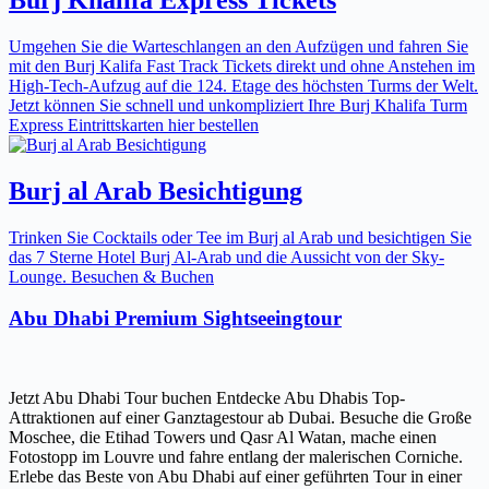
Umgehen Sie die Warteschlangen an den Aufzügen und fahren Sie
mit den Burj Kalifa Fast Track Tickets direkt und ohne Anstehen im
High-Tech-Aufzug auf die 124. Etage des höchsten Turms der Welt.
Jetzt können Sie schnell und unkompliziert Ihre Burj Khalifa Turm
Express Eintrittskarten hier bestellen
Burj al Arab Besichtigung
Trinken Sie Cocktails oder Tee im Burj al Arab und besichtigen Sie
das 7 Sterne Hotel Burj Al-Arab und die Aussicht von der Sky-
Lounge. Besuchen & Buchen
Abu Dhabi Premium Sightseeingtour
Jetzt Abu Dhabi Tour buchen Entdecke Abu Dhabis Top-
Attraktionen auf einer Ganztagestour ab Dubai. Besuche die Große
Moschee, die Etihad Towers und Qasr Al Watan, mache einen
Fotostopp im Louvre und fahre entlang der malerischen Corniche.
Erlebe das Beste von Abu Dhabi auf einer geführten Tour in einer