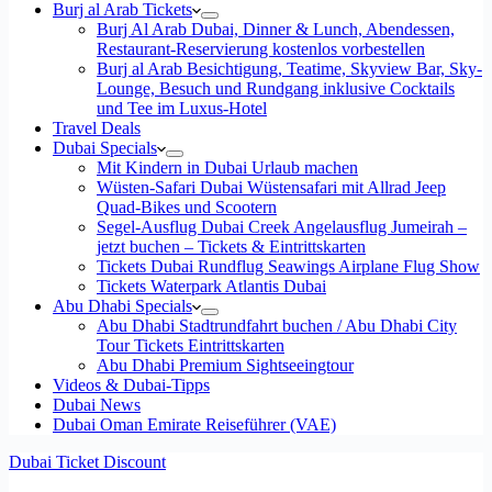
Burj al Arab Tickets
Burj Al Arab Dubai, Dinner & Lunch, Abendessen,
Restaurant-Reservierung kostenlos vorbestellen
Burj al Arab Besichtigung, Teatime, Skyview Bar, Sky-
Lounge, Besuch und Rundgang inklusive Cocktails
und Tee im Luxus-Hotel
Travel Deals
Dubai Specials
Mit Kindern in Dubai Urlaub machen
Wüsten-Safari Dubai Wüstensafari mit Allrad Jeep
Quad-Bikes und Scootern
Segel-Ausflug Dubai Creek Angelausflug Jumeirah –
jetzt buchen – Tickets & Eintrittskarten
Tickets Dubai Rundflug Seawings Airplane Flug Show
Tickets Waterpark Atlantis Dubai
Abu Dhabi Specials
Abu Dhabi Stadtrundfahrt buchen / Abu Dhabi City
Tour Tickets Eintrittskarten
Abu Dhabi Premium Sightseeingtour
Videos & Dubai-Tipps
Dubai News
Dubai Oman Emirate Reiseführer (VAE)
Dubai Ticket Discount