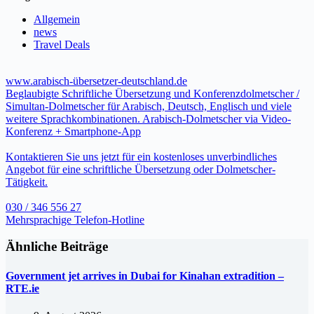
Allgemein
news
Travel Deals
www.arabisch-übersetzer-deutschland.de
Beglaubigte Schriftliche Übersetzung und Konferenzdolmetscher /
Simultan-Dolmetscher für Arabisch, Deutsch, Englisch und viele
weitere Sprachkombinationen. Arabisch-Dolmetscher via Video-
Konferenz + Smartphone-App
Kontaktieren Sie uns jetzt für ein kostenloses unverbindliches
Angebot für eine schriftliche Übersetzung oder Dolmetscher-
Tätigkeit.
030 / 346 556 27
Mehrsprachige Telefon-Hotline
Ähnliche Beiträge
Government jet arrives in Dubai for Kinahan extradition –
RTE.ie