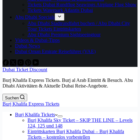
Tickets Dubai Rundflug Seawings Airplane Flug Show
Tickets Waterpark Atlantis Dubai
Abu Dhabi Specials
Abu Dhabi Stadtrundfahrt buchen / Abu Dhabi City
Tour Tickets Eintrittskarten
Abu Dhabi Premium Sightseeingtour
Videos & Dubai-Tipps
Dubai News
Dubai Oman Emirate Reiseführer (VAE)
Dubai Ticket Discount
Burj Khalifa Express Tickets. Burj al Arab Eintritt & Besuch. Abu
Dhabi Aktivitäten & Aktuelle Dubai Reise-Angebote.
Suchen
Burj Khalifa Express Tickets
Burj Khalifa Tickets
Burj Khalifa Sky Ticket – SKIP THE LINE – Levels
124, 125 und 148
Eintrittskarten Burj Khalifa Dubai – Burj Khalifa
Tickets – kostenlos vorbestellen