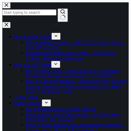
Zum
Inhalt
springen
Keine
Ergebnisse
Burj Khalifa Tickets
Burj Khalifa Sky Ticket – SKIP THE LINE – Levels
124, 125 und 148
Eintrittskarten Burj Khalifa Dubai – Burj Khalifa
Tickets – kostenlos vorbestellen
Burj al Arab Tickets
Burj Al Arab Dubai, Dinner & Lunch, Abendessen,
Restaurant-Reservierung kostenlos vorbestellen
Burj al Arab Besichtigung, Teatime, Skyview Bar, Sky-
Lounge, Besuch und Rundgang inklusive Cocktails
und Tee im Luxus-Hotel
Travel Deals
Dubai Specials
Mit Kindern in Dubai Urlaub machen
Wüsten-Safari Dubai Wüstensafari mit Allrad Jeep
Quad-Bikes und Scootern
Segel-Ausflug Dubai Creek Angelausflug Jumeirah –
jetzt buchen – Tickets & Eintrittskarten