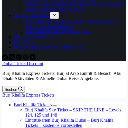
Tickets Dubai Rundflug Seawings Airplane Flug Show
Tickets Waterpark Atlantis Dubai
Abu Dhabi Specials
Abu Dhabi Stadtrundfahrt buchen / Abu Dhabi City
Tour Tickets Eintrittskarten
Abu Dhabi Premium Sightseeingtour
Videos & Dubai-Tipps
Dubai News
Dubai Oman Emirate Reiseführer (VAE)
Dubai Ticket Discount
Burj Khalifa Express Tickets. Burj al Arab Eintritt & Besuch. Abu
Dhabi Aktivitäten & Aktuelle Dubai Reise-Angebote.
Suchen
Burj Khalifa Express Tickets
Burj Khalifa Tickets
Burj Khalifa Sky Ticket – SKIP THE LINE – Levels
124, 125 und 148
Eintrittskarten Burj Khalifa Dubai – Burj Khalifa
Tickets – kostenlos vorbestellen