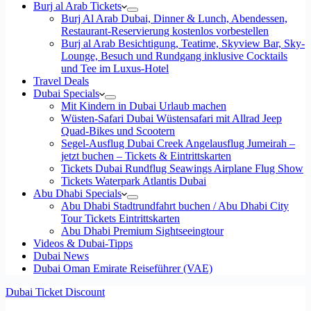
Burj al Arab Tickets
Burj Al Arab Dubai, Dinner & Lunch, Abendessen,
Restaurant-Reservierung kostenlos vorbestellen
Burj al Arab Besichtigung, Teatime, Skyview Bar, Sky-
Lounge, Besuch und Rundgang inklusive Cocktails
und Tee im Luxus-Hotel
Travel Deals
Dubai Specials
Mit Kindern in Dubai Urlaub machen
Wüsten-Safari Dubai Wüstensafari mit Allrad Jeep
Quad-Bikes und Scootern
Segel-Ausflug Dubai Creek Angelausflug Jumeirah –
jetzt buchen – Tickets & Eintrittskarten
Tickets Dubai Rundflug Seawings Airplane Flug Show
Tickets Waterpark Atlantis Dubai
Abu Dhabi Specials
Abu Dhabi Stadtrundfahrt buchen / Abu Dhabi City
Tour Tickets Eintrittskarten
Abu Dhabi Premium Sightseeingtour
Videos & Dubai-Tipps
Dubai News
Dubai Oman Emirate Reiseführer (VAE)
Dubai Ticket Discount