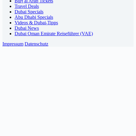
Burj al Arab Tickets
Travel Deals
Dubai Specials
Abu Dhabi Specials
Videos & Dubai-Tipps
Dubai News
Dubai Oman Emirate Reiseführer (VAE)
Impressum
Datenschutz