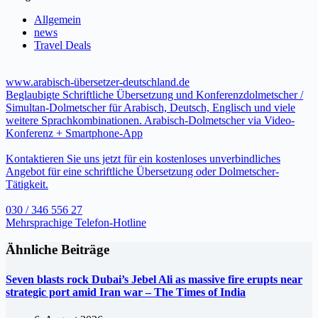
Allgemein
news
Travel Deals
www.arabisch-übersetzer-deutschland.de
Beglaubigte Schriftliche Übersetzung und Konferenzdolmetscher /
Simultan-Dolmetscher für Arabisch, Deutsch, Englisch und viele
weitere Sprachkombinationen. Arabisch-Dolmetscher via Video-
Konferenz + Smartphone-App
Kontaktieren Sie uns jetzt für ein kostenloses unverbindliches
Angebot für eine schriftliche Übersetzung oder Dolmetscher-
Tätigkeit.
030 / 346 556 27
Mehrsprachige Telefon-Hotline
Ähnliche Beiträge
Seven blasts rock Dubai’s Jebel Ali as massive fire erupts near
strategic port amid Iran war – The Times of India