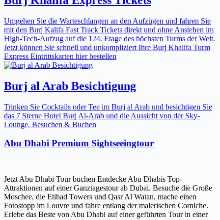
Umgehen Sie die Warteschlangen an den Aufzügen und fahren Sie
mit den Burj Kalifa Fast Track Tickets direkt und ohne Anstehen im
High-Tech-Aufzug auf die 124. Etage des höchsten Turms der Welt.
Jetzt können Sie schnell und unkompliziert Ihre Burj Khalifa Turm
Express Eintrittskarten hier bestellen
Burj al Arab Besichtigung
Trinken Sie Cocktails oder Tee im Burj al Arab und besichtigen Sie
das 7 Sterne Hotel Burj Al-Arab und die Aussicht von der Sky-
Lounge. Besuchen & Buchen
Abu Dhabi Premium Sightseeingtour
Jetzt Abu Dhabi Tour buchen Entdecke Abu Dhabis Top-
Attraktionen auf einer Ganztagestour ab Dubai. Besuche die Große
Moschee, die Etihad Towers und Qasr Al Watan, mache einen
Fotostopp im Louvre und fahre entlang der malerischen Corniche.
Erlebe das Beste von Abu Dhabi auf einer geführten Tour in einer