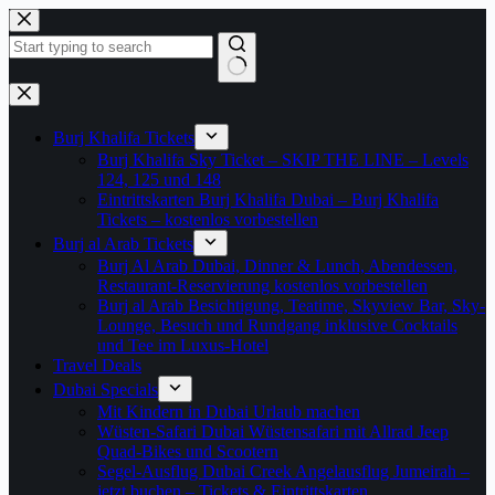
Zum
Inhalt
springen
Keine
Ergebnisse
Burj Khalifa Tickets
Burj Khalifa Sky Ticket – SKIP THE LINE – Levels
124, 125 und 148
Eintrittskarten Burj Khalifa Dubai – Burj Khalifa
Tickets – kostenlos vorbestellen
Burj al Arab Tickets
Burj Al Arab Dubai, Dinner & Lunch, Abendessen,
Restaurant-Reservierung kostenlos vorbestellen
Burj al Arab Besichtigung, Teatime, Skyview Bar, Sky-
Lounge, Besuch und Rundgang inklusive Cocktails
und Tee im Luxus-Hotel
Travel Deals
Dubai Specials
Mit Kindern in Dubai Urlaub machen
Wüsten-Safari Dubai Wüstensafari mit Allrad Jeep
Quad-Bikes und Scootern
Segel-Ausflug Dubai Creek Angelausflug Jumeirah –
jetzt buchen – Tickets & Eintrittskarten